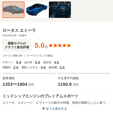
ロータス エミーラ
2021年10月～生産中
5.0
最新モデルの
点
クチコミ総合評価
クチコミ件数
1
件 ｜ クーペランキング
63
位
5.0
5.0
4.0
デザイン :
走行性 :
居住性 :
2.0
4.0
3.0
積載性 :
運転しやすさ :
維持費 :
新車価格
中古車平均価格
1353〜1804
1150.9
万円
万円
ミッドシップエンジンのプレミアムスポーツ
エリーゼ、エキシージ、エヴォーラの能力や特徴、技術の素晴らしさに基づいて、構築されたモデル。ロータスブランドの継続的な変革を完全に体現する、新しいミッドシップエンジンのプレミアムスポーツカーとして位置づけられている。プラットフォームには、新しい軽量の接着アルミニウムシャシーが採用された。エンジンは、3.5L V6で、最高出力405psを発生。組み合わされるトランスミッションは、オープンマニュアルギアチェンジメカニズム＋メッシュグリルのスポーツレシオ6速MTとなる。シートヒーターや、英国ブランド「KEF」の10チャンネルプレミアムサウンドシステム、タッチスクリーンなどの快適装備を標準採用。また、3種類のオプションパックなども用意されている。（2021.10）
全てを表示する