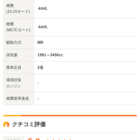
燃費
-km/L
(10.15モード)
燃費
-km/L
(WLTCモード)
駆動方式
MR
排気量
1991～3456cc
乗車定員
2名
環境対策
-
エンジン
燃費基準達成
-
クチコミ評価