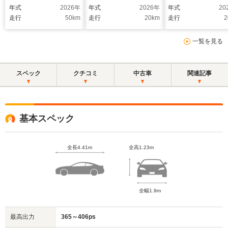
ックアルカンタラステ
レザー/ブラックレザ
スグレーレザー/グ
年式
2026
年
年式
2026
年
年式
20
アリング+ブラック
ーステアリング/20イ
ーTDCマークブラ
走行
50
km
走行
20
km
走行
2
TDCマーク&ブラック
ンチVスポーク鍛造シ
クレザーステアリ
ステッチ/イエローキ
ルバーホイール/イエ
グ/20インチVスポ
一覧を見る
ャリパー/20インチダ
ローキャリパー/スポ
ク鍛造シルバーホ
イヤモンドカットホイ
ーツサス&グッドイヤ
ル/イエローキャリ
ール/KEFサウンド
ータイヤ
ー/ツアーサス&グ
スペック
クチコミ
中古車
関連記事
イヤータイヤ
基本スペック
全長4.41m
全高1.23m
全幅1.9m
最高出力
365～406ps