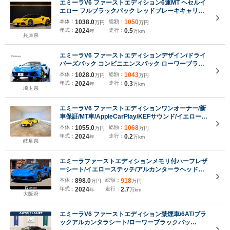
エミーラV6 ファーストエディション6速MT ヘセルイ
エロー フルブラックパック レッドブレーキキャリパ
ー ブラウンレザーシート 12Way電動調整スポーツシ
本体：
1038.0
総額：
1050
万円
万円
ート ナッパレザーステアリング AppleCarPlay
年式：
2024
走行：
0.5
年
万km
AndroidAuto KEFサウンドシステム
兵庫県
エミーラV6 ファーストエディションデザイン/ドライ
バーズパック コンビニエンスパック ローワーブラッ
クパック アルカンターラステアリング アルミペダル
本体：
1028.0
総額：
1043
万円
万円
クルーズコントロール プライバシーガラス
年式：
2024
走行：
0.3
年
万km
埼玉県
エミーラV6 ファーストエディションワンオーナー/新
車保証/MT車/AppleCarPlay/KEFサウンド/イエローキ
ャリパー/ドライバーズパック/コンビニエンスパック/
本体：
1055.0
総額：
1068
万円
万円
デザインパック/Bカメラ/シートヒーター/メモリー付
年式：
2024
走行：
0.2
年
万km
きパワーシート/
岐阜県
エミーラファーストエディションメモリ付ハーフレザ
ーシート/イエローステッチ/アルカンターラヘッドラ
イニング/クルーズコントロール/バックカメラ/KEFプ
本体：
898.0
総額：
918
万円
万円
レミアムオーディオ/純正20インチアルミホイー
年式：
2024
走行：
2.7
年
万km
ル/LEDヘッドライド/前後パーキングセンサー/
大阪府
エミーラV6 ファーストエディション禁煙車/6AT/ブラ
ックアルカンタラシート/ローワーブラックパッ