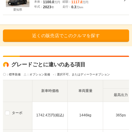
ク/AppleCarplay/AndroidAuto/バックカメラ/20イン
本体：
1100.0
総額：
1117.8
万円
万円
チアルミ/First Editionバッジ/DPMドライブモー
年式：
2023
走行：
0.3
年
万km
ド/KEFサウンド/
愛知県
近くの販売店でこのクルマを探す
グレードごとに違いのある項目
〇：標準装備 △：オプション装備
-：選択不可、またはディーラーオプション
新車時価格
車両重量
最高出力
ターボ
1742.4万円(税込)
1446kg
365ps