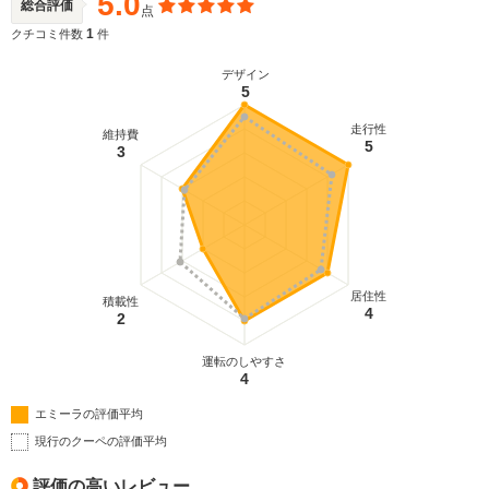
5.0
総合評価
点
1
クチコミ件数
件
デザイン
5
走行性
維持費
5
3
居住性
積載性
4
2
運転のしやすさ
4
エミーラの評価平均
現行のクーペの評価平均
評価の高いレビュー