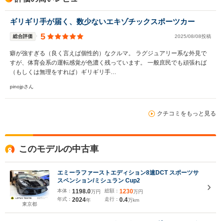
ギリギリ手が届く、数少ないエキゾチックスポーツカー
5
総合評価
2025/08/08投稿
癖が強すぎる（良く言えば個性的）なクルマ。 ラグジュアリー系な外見で
すが、体育会系の運転感覚が色濃く残っています。 一般庶民でも頑張れば
（もしくは無理をすれば）ギリギリ手…
pinojpさん
クチコミをもっと見る
このモデルの中古車
エミーラファーストエディション8速DCT スポーツサ
スペンション/ミシュラン Cup2
本体：
1198.0
総額：
1230
万円
万円
年式：
2024
走行：
0.4
年
万km
東京都