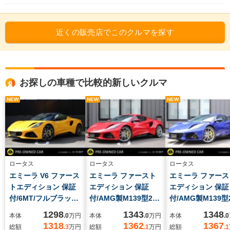
近くの販売店でこのクルマを探す
お探しの車種で比較的新しいクルマ
NEW
NEW
NEW
ロータス
ロータス
ロータス
エミーラ V6 ファース
エミーラ ファースト
エミーラ ファース
トエディション 保証
エディション 保証
エディション 保証
付/6MT/フルブラック
付/AMG製M139型2リ
付/AMG製M139型
P/スポーツサス&グッ
ッター4気筒ターボ
ッター4気筒ター
1298
1343
1348
本体
.0
万円
本体
.0
万円
本体
.0
ドイヤータイヤ/ブラ
365PS&8速DCT/タン
365PS&8速DCT/
1318
1362
1367
総額
.3
万円
総額
.1
万円
総額
.1