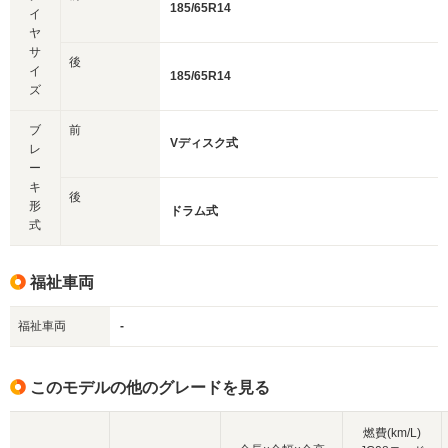
185/65R14
イ
ヤ
サ
後
イ
185/65R14
ズ
ブ
前
Vディスク式
レ
ー
キ
後
形
ドラム式
式
福祉車両
福祉車両
-
このモデルの他のグレードを見る
燃費(km/L)