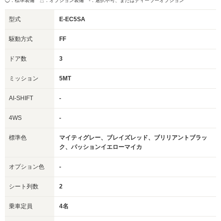
◯：標準装備 △：オプション装備
-：選択不可、またはディーラーオプション
型式
E-EC5SA
駆動方式
FF
ドア数
3
ミッション
5MT
AI-SHIFT
-
4WS
-
標準色
マイティグレー、ブレイズレッド、ブリリアントブラッ
ク、パッションイエローマイカ
オプション色
-
シート列数
2
乗車定員
4名