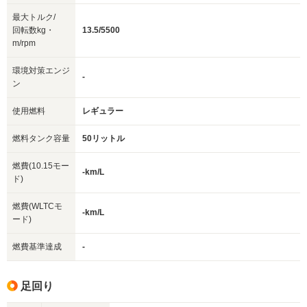
最大トルク/
回転数kg・
13.5/5500
m/rpm
環境対策エンジ
-
ン
使用燃料
レギュラー
燃料タンク容量
50リットル
燃費(10.15モー
-km/L
ド)
燃費(WLTCモ
-km/L
ード)
燃費基準達成
-
足回り