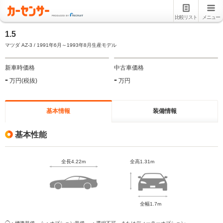
比較リスト
メニュー
1.5
マツダ AZ-3 / 1991年6月～1993年8月生産モデル
新車時価格
中古車価格
-
-
万円(税抜)
万円
基本情報
装備情報
基本性能
全長4.22m
全高1.31m
全幅1.7m