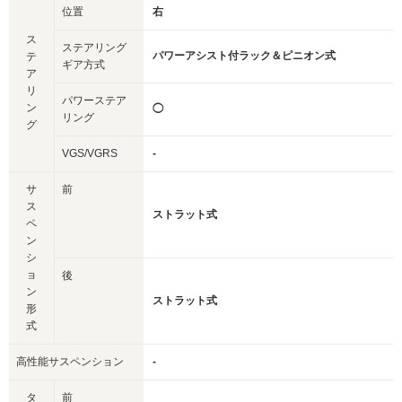
位置
右
ス
ステアリング
パワーアシスト付ラック＆ピニオン式
テ
ギア方式
ア
リ
パワーステア
ン
◯
リング
グ
VGS/VGRS
-
サ
前
ス
ストラット式
ペ
ン
シ
ョ
後
ン
ストラット式
形
式
高性能サスペンション
-
タ
前