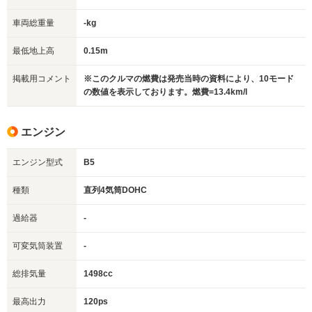
車両総重量
-kg
最低地上高
0.15m
掲載用コメント
※このクルマの燃費は発売当時の資料により、10モード
の数値を表示しております。燃費=13.4km/l
エンジン
エンジン型式
B5
種類
直列4気筒DOHC
過給器
-
可変気筒装置
-
総排気量
1498cc
最高出力
120ps