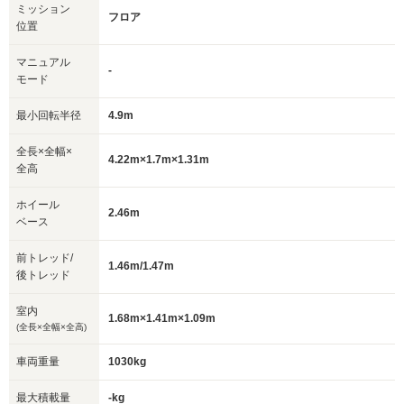
ミッション
フロア
位置
マニュアル
-
モード
最小回転半径
4.9m
全長×全幅×
4.22m×1.7m×1.31m
全高
ホイール
2.46m
ベース
前トレッド/
1.46m/1.47m
後トレッド
室内
1.68m×1.41m×1.09m
(全長×全幅×全高)
車両重量
1030kg
最大積載量
-kg