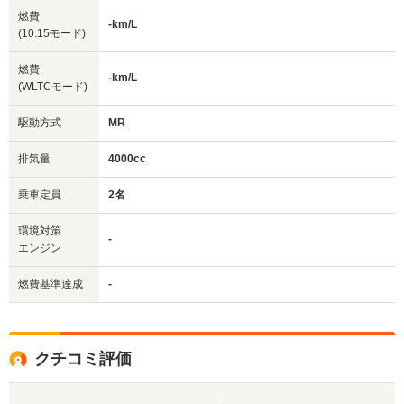
燃費
-km/L
(10.15モード)
燃費
-km/L
(WLTCモード)
駆動方式
MR
排気量
4000cc
乗車定員
2名
環境対策
-
エンジン
燃費基準達成
-
クチコミ評価