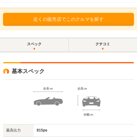
近くの販売店でこのクルマを探す
スペック
クチコミ
基本スペック
全長-m
全高-m
全幅-m
最高出力
815ps