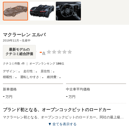
マクラーレン エルバ
2019年11月～生産中
-
最新モデルの
点
クチコミ総合評価
クチコミ件数
-
件 ｜ オープンランキング
186
位
-
-
-
デザイン :
走行性 :
居住性 :
-
-
-
積載性 :
運転しやすさ :
維持費 :
新車価格
中古車平均価格
-
-
万円
万円
ブランド初となる、オープンコックピットのロードカー
マクラーレン初となる、オープンコックピットのロードカー。同社の最上級カテゴリーである「アルティメットシリーズ」に属するモデルになる。「エルバ」という名称は、ブルース・マクラーレンが1960年代に設計したモデルにちなんだもの。ビスポークのカーボンファイバー製シャシーをはじめ、ボディやシート、ブレーキにまでカーボンファイバーが使用され、徹底的な軽量化が図られている。世界初となる「マクラーレンアクティブエアマネージメントシステム（AAMS）」が空気の流れを操作することで、エアロダイナミクスと冷却性能の両立を実現。エンジンは、最高出力815psを発生する4L V8ツインターボで、「7速シームレスシフトギアボックス」が組み合わされる。（2019.11）
全てを表示する