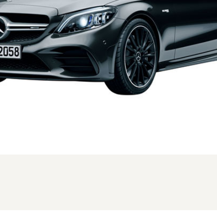
、MC時のフロント。写真は本国仕様の為、一部異なる場合があります (1/3枚)