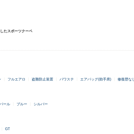
したスポーツクーペ
ン
フルエアロ
盗難防止装置
パワステ
エアバッグ(助手席)
修復歴な
パール
ブルー
シルバー
GT