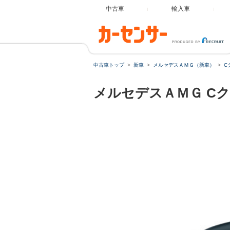
中古車
輸入車
中古車トップ
新車
メルセデスＡＭＧ（新車）
C
メルセデスＡＭＧ
C