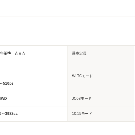
7年基準 ☆☆☆
乗車定員
WLTCモード
～510ps
4WD
JC08モード
6～3982cc
10.15モード