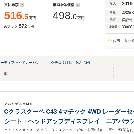
2019
年式
支払総額
車両本体価格
516
498
2028(
車検
.5
.0
万円
万円
保証付
保証
572
A
プラン
万円
3000C
排気量
お気に入り
サーティファイドカーセン
クチコミ評価：
5
点（
2
件）
中古車
メルセデスＡＭＧ
Cクラスクーペ C43 4マチック 4WD レーダ
シート・ヘッドアップディスプレイ・エアバラ
ランクリッド・フットトランクオープナー・ブ
Ｍｅｒｃｅｄｅｓ－ＡＭＧ Ｃ４３クーペモデルご来店の前に在庫のご確認をお