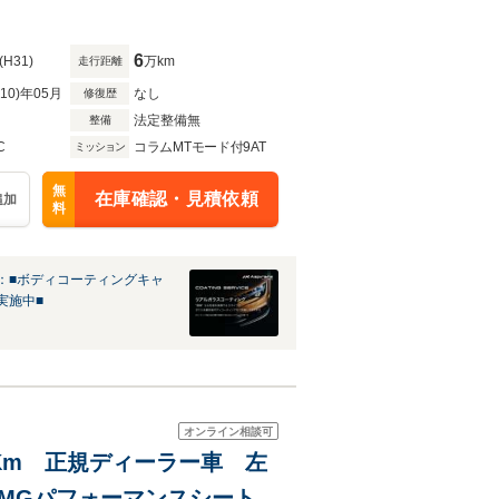
esterサウンド/ナビTV/
6
(H31)
万km
走行距離
R10)年05月
なし
修復歴
法定整備無
整備
C
コラムMTモード付9AT
ミッション
無
在庫確認・見積依頼
追加
料
：■ボディコーティングキャ
実施中■
オンライン相談可
00Km 正規ディーラー車 左
 AMGパフォーマンスシート