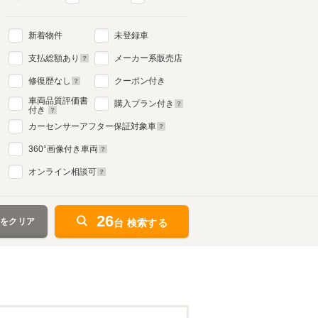
新着物件
未登録車
支払総額あり
メーカー系販売店
修復歴なし
クーポン付き
車両品質評価書
購入プラン付き
付き
カーセンサーアフター保証対象車
360
°画像付き車両
オンライン相談可
26
件をクリア
台 検索する