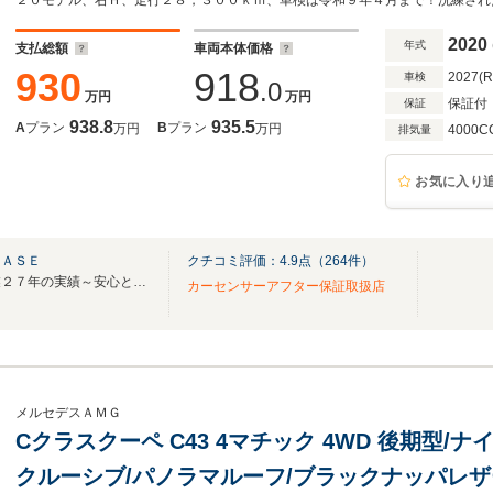
ックカメラ コーナーセンサー ドラレコ 19/20A
2020
年式
支払総額
車両本体価格
930
918
2027(
車検
.0
万円
万円
保証付
保証
938.8
935.5
A
プラン
B
プラン
万円
万円
4000C
排気量
お気に入り
ＢＡＳＥ
クチコミ評価：
4.9
点（
264
件）
～１９９９年設立☆横浜で創業２７年の実績～安心と信頼の車選びをご提案致します！
カーセンサーアフター保証取扱店
メルセデスＡＭＧ
Cクラスクーペ C43 4マチック 4WD 後期型/
クルーシブ/パノラマルーフ/ブラックナッパレザ