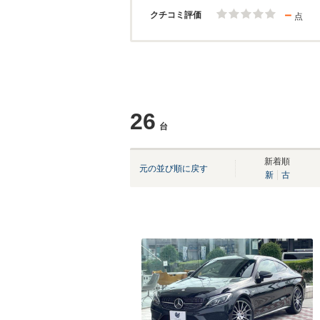
－
クチコミ評価
点
26
台
新着順
元の並び順に戻す
新
古