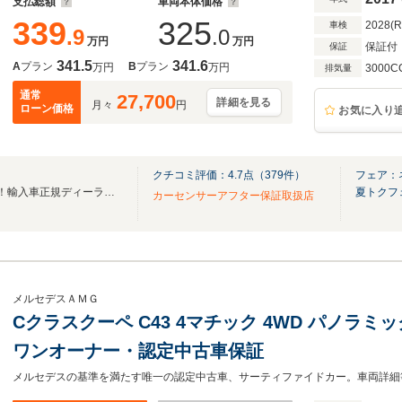
支払総額
車両本体価格
339
325
2028(
車検
.9
.0
万円
万円
保証付
保証
341.5
341.6
A
プラン
B
プラン
万円
万円
3000C
排気量
通常
27,700
詳細を見る
月々
円
ローン価格
お気に入り
クチコミ評価：
4.7
点（
379
件）
フェア：
ユニバース総在庫2,000台以上！輸入車正規ディーラー運営の安心感を！
夏トクフ
カーセンサーアフター保証取扱店
メルセデスＡＭＧ
Cクラスクーペ C43 4マチック 4WD パノラ
ワンオーナー・認定中古車保証
メルセデスの基準を満たす唯一の認定中古車、サーティファイドカー。車両詳細