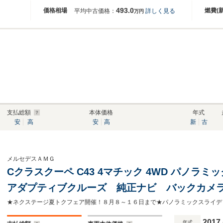
493.0
価格相場
燃費(
平均中古価格：
詳しく見る
万円
支払総額
本体価格
年式
安
高
安
高
新
古
メルセデスＡＭＧ
Cクラスクーペ C43 4マチック 4WD パノ
アダプティブクルーズ 純正ナビ バックカメラ B
革シート パワーシート シートヒーター 電動
ランプ ETC 禁煙
2017
年式