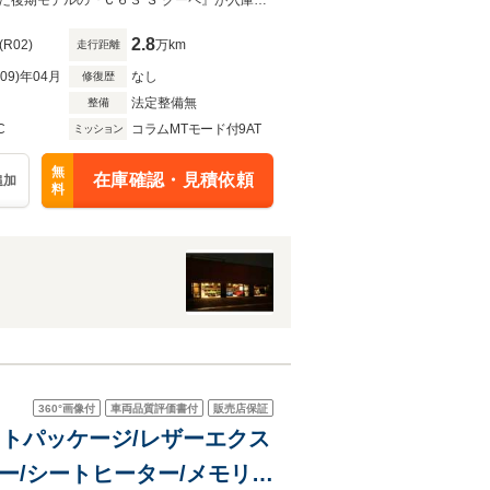
W
２０モデル、右Ｈ、走行２８，３００ｋｍ、車検は令和９年４月まで！洗練された後期モデルの『Ｃ６３ Ｓ クーペ』が入庫！内外装綺麗なお車です。是非一度ご来店くださいませ。
2.8
(R02)
万km
走行距離
R09)年04月
なし
修復歴
法定整備無
整備
C
コラムMTモード付9AT
ミッション
無
在庫確認・見積依頼
追加
料
360°
画像付
車両品質評価書付
販売店保証
ナイトパッケージ/レザーエクス
ー/シートヒーター/メモリー