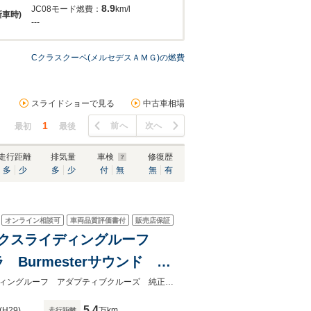
8.9
JC08モード燃費：
km/l
新車時)
---
Cクラスクーペ(メルセデスＡＭＧ)の燃費
スライドショーで見る
中古車相場
1
前へ
次へ
最初
最後
走行距離
排気量
車検
修復歴
多
少
多
少
付
無
無
有
オンライン相談可
車両品質評価書付
販売店保証
ラミックスライディングルーフ
urmesterサウンド 黒
リアゲート LEDヘッッド
★ネクステージ夏トクフェア開催！８月８～１６日まで★パノラミックスライディングルーフ アダプティブクルーズ 純正ナビ バックカメラ Ｂｕｒｍｅｓｔｅｒ
5.4
(H29)
万km
走行距離