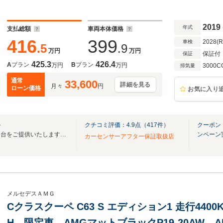
付きパワーシート/ヘッドアップディスプレイ/Burm
リアカメラ/CarPlay/RSP
2019
年式
支払総額
車両本体価格
416
399
2028(
車検
.5
.9
万円
万円
保証付
保証
425.3
426.4
A
プラン
B
プラン
万円
万円
3000C
排気量
通常
33,600
詳細を見る
月々
円
ローン価格
お気に入り
ル
クチコミ評価：
4.9
点（
417
件）
クーポン
◆◇憧れをお感じいただける１台をご提供いたします◆◇※事前予約要となります。
ンペーン
カーセンサーアフター保証取扱店
メルセデスＡＭＧ
Cクラスクーペ C63 S エディション1 走行44
H 限定車 AMGマットブラックP19-20AW