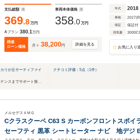
ム・スピーカー数13個
2018
年式
支払総額
車両本体価格
369
358
2027(
車検
.8
.0
万円
万円
保証付
保証
380.1
A
プラン
万円
3000C
排気量
残価
38,200
詳細を見る
月々
円
ローン価格
お気に入り
ーカリが丘サーティファイ
クチコミ評価：
5
点（
1
件）
お車の販売からアフターメンテナンスまでサポート致します。
メルセデスＡＭＧ
Cクラスクーペ C63 S カーボンフロントスポイ
セーフティ 黒革 シートヒーター ナビ 地デジ Bur