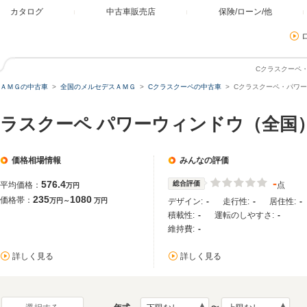
カタログ
中古車販売店
保険/ローン/他
Cクラスクーペ
ＡＭＧの中古車
全国のメルセデスＡＭＧ
Cクラスクーペの中古車
Cクラスクーペ・パワ
クラスクーペ パワーウィンドウ（全国
価格相場情報
みんなの評価
-
576.4
総合評価
平均価格：
点
万円
235
1080
価格帯：
万円～
万円
デザイン:
-
走行性:
-
居住性:
-
積載性:
-
運転のしやすさ:
-
維持費:
-
詳しく見る
詳しく見る