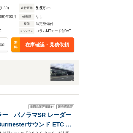
5.6
(H30)
万km
走行距離
R09)年03月
なし
修復歴
法定整備付
整備
C
コラムMTモード付9AT
ミッション
無
在庫確認・見積依頼
追加
料
車両品質評価書付
販売店保証
ラー パノラマSR レーダー
mesterサウンド ETC バ