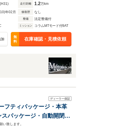
1.2
(H31)
万km
走行距離
R10)年02月
なし
修復歴
法定整備付
整備
C
コラムMTモード付9AT
ミッション
無
在庫確認・見積依頼
追加
料
ディーラー保証
ーセーフティパッケージ・本革
ンスパッケージ・自動開閉ト
ルメスターサラウンドシステ
願い致します。