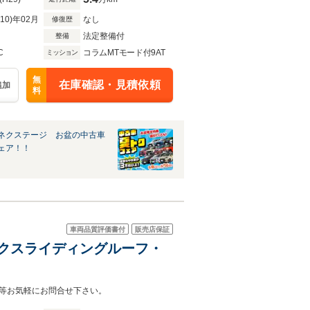
R10)年02月
なし
修復歴
法定整備付
整備
C
コラムMTモード付9AT
ミッション
無
在庫確認・見積依頼
追加
料
ネクステージ お盆の中古車
ェア！！
車両品質評価書付
販売店保証
ミックスライディングルーフ・
等お気軽にお問合せ下さい。