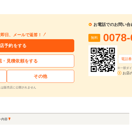
1回目
割賦販売価格：
1107
万円
2回目以降
5,53
5
利息分：
0.1
万円
ボーナス月
万
支払回数：
2
回
お電話でのお問い合
入力された条件で算出した概算金額となります。お支払い金額の目安としてご利用ください。
0078-
短即日、メールで返答！
無料
ーン金利は参考値です。実店舗での金利は異なる場合があります。
店予約をする
するお問い合わせ
電話番
認・見積依頼をする
※一部ダイ
Cクラスクーペ C63 S エディション1 走行4400Km 正規ディーラー車 左H 限定車 AMGマットブラックP19-20AW AMGパフォーマンスシート ステリング ナッパレザーイエローステッチ 記録簿・スペアキー有 禁煙
お店
その他
支払総額
車両本体価格
年式
走行距離
2016
0.4
無
1106.9
1080.0
在庫
万円
万円
(H28)
万km
料
スは販売店に公開されません
再シミュレーションする
ン内容