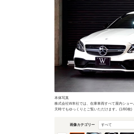
物件価格
頭金
通常ローン・支払総
553
月々の
支払額
支払回数
本体写真
支払回数
株式会社W本社では、在庫車両すべて屋内ショー
天時でもゆっくりとご覧いただけます。(1/80枚)
画像カテゴリー