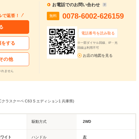
お電話でのお問い合わせ
0078-6002-626159
ルで返答！
無料
る
電話番号を読み取る
頼をする
※一部ダイヤル回線、IP・光
回線は利用不可
お店の地図を見る
その他
されません
クラスクーペ C63 S エディション1 兵庫県)
駆動方式
2WD
ホワイト
ハンドル
左