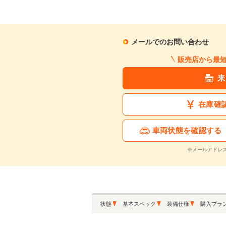
月々の支払額
553
.
メールでのお問い合わせ
円
※シミュレーション結果は
販売店から最
※シミュレーションしたロ
来
この中古車に関
在庫確
車両状態を確認する
※メールアドレ
状態
基本スペック
装備仕様
購入プラ