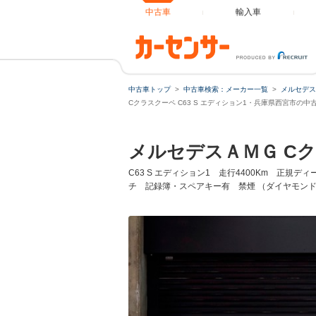
中古車
輸入車
中古車トップ
中古車検索：メーカー一覧
メルセデス
ローンシ
Cクラスクーペ C63 S エディション1・兵庫県西宮市の中
メルセデスＡＭＧ C
ローン種
C63 S エディション1 走行4400Km 正規
チ 記録簿・スペアキー有 禁煙 （ダイヤモン
通常ローン
借入額
支払総額