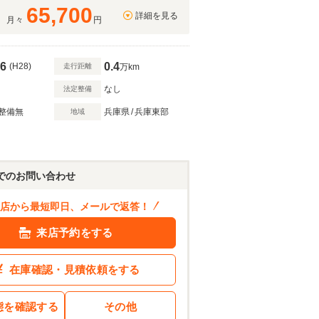
65,700
詳細を見る
月々
円
6
0.4
(H28)
走行距離
万km
なし
法定整備
整備無
兵庫県
/
兵庫東部
地域
1106
.9
万円
ン結果を見る
でのお問い合わせ
店から最短即日、メールで返答！
来店予約をする
在庫確認・見積依頼をする
態を確認する
その他