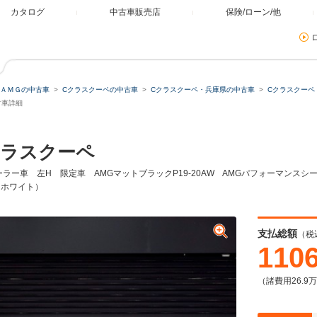
カタログ
中古車販売店
保険/ローン/他
ＡＭＧの中古車
Cクラスクーペの中古車
Cクラスクーペ・兵庫県の中古車
Cクラスクーペ
ミュレーター
古車詳細
クラスクーペ
類
ディーラー車 左H 限定車 AMGマットブラックP19-20AW AMGパフォーマン
ドホワイト）
残価・据置ローン
支払総額
（税
110
（諸費用26.9
本体価格
自由に設定