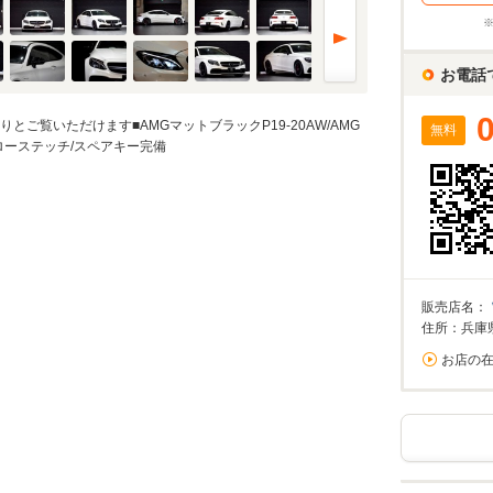
%
実店舗での金利は異なる場合がありますのでご注意ください。
お電話
ご覧いただけます■AMGマットブラックP19-20AW/AMG
無料
万円
ローステッチ/スペアキー完備
算額
/回
0%が上限です。
回数
回
販売店名：
住所：兵庫
お店の
ーション結果
割賦販売価格内訳
支払総額 で計算