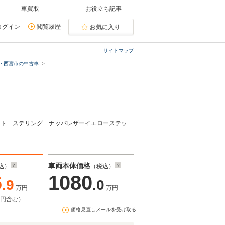
車買取
お役立ち記事
ログイン
閲覧履歴
お気に入り
サイトマップ
・西宮市の中古車
スシート ステリング ナッパレザーイエローステッ
車両本体価格
込）
（税込）
6
1080
.9
.0
万円
万円
万円含む）
価格見直しメールを受け取る