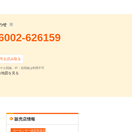
5,535,283
円
5,100
円 ×
1
回
0
円 ×
0
回
わせ
6002-626159
号を読み取る
ヤル回線、IP・光回線は利用不可
の地図を見る
確認・見積依頼
販売店情報
カーセンサー認定取扱店