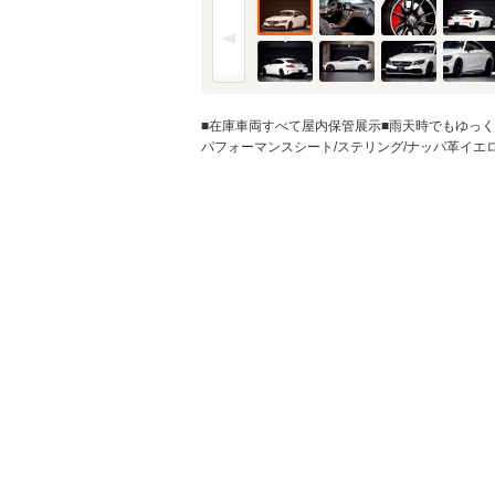
金利
※金利は参考値です。
■在庫車両すべて屋内保管展示■雨天時でもゆっくりと
パフォーマンスシート/ステリング/ナッパ革イエ
ボーナス月加
※ボーナスは支払額の5
ボーナス支払
シミュレ
通常ローン・