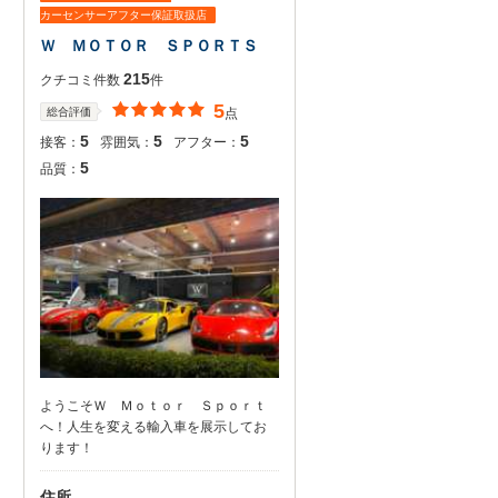
カーセンサーアフター保証取扱店
Ｗ ＭＯＴＯＲ ＳＰＯＲＴＳ
215
クチコミ件数
件
5
総合評価
点
5
5
5
接客：
雰囲気：
アフター：
5
品質：
ようこそＷ Ｍｏｔｏｒ Ｓｐｏｒｔ
へ！人生を変える輸入車を展示してお
ります！
住所