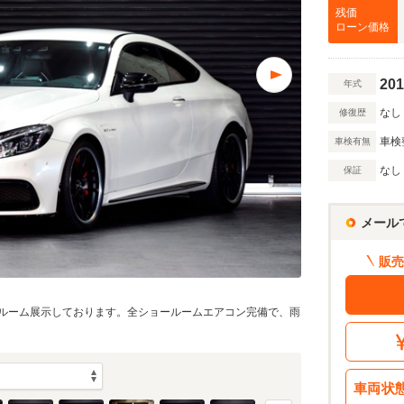
万円
残価
ローン価格
201
年式
万円
なし
修復歴
車検
車検有無
額 で計算
借入額
なし
保証
割賦販売価格：
1107
万円
.5
シミュレーショ
利息分：
0.1
万円
万円
メール
・金利・ボーナス払い
販売
回
ルーム展示しております。全ショールームエアコン完備で、雨
0.1
返済期間
年
車両状