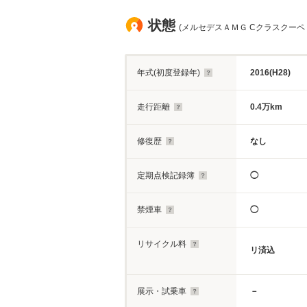
状態
(メルセデスＡＭＧ Cクラスクーペ C
年式(初度登録年)
2016(H28)
走行距離
0.4万km
修復歴
なし
定期点検記録簿
◯
禁煙車
◯
リサイクル料
リ済込
展示・試乗車
－