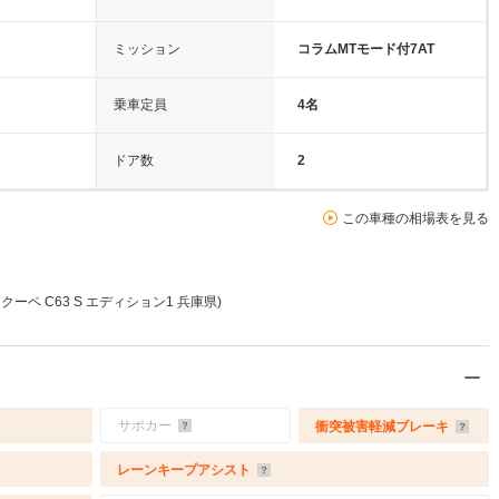
ミッション
コラムMTモード付7AT
乗車定員
4名
ドア数
2
この車種の相場表を見る
ーペ C63 S エディション1 兵庫県)
サポカー
衝突被害軽減ブレーキ
レーンキープアシスト