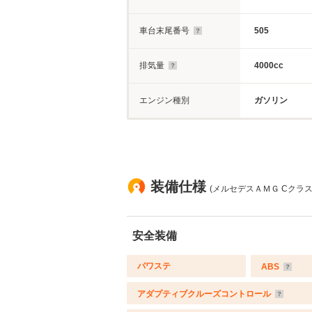
車台末尾番号
505
排気量
4000cc
エンジン種別
ガソリン
装備仕様
(メルセデスＡＭＧ Cクラスク
安全装備
パワステ
ABS
アダプティブクルーズコントロール