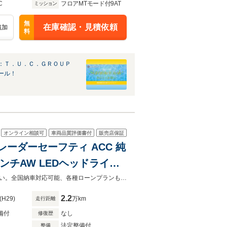
C
フロアMTモード付9AT
ミッション
無
在庫確認・見積依頼
追加
料
：Ｔ．Ｕ．Ｃ．ＧＲＯＵＰ
ール！
オンライン相談可
車両品質評価書付
販売店保証
フ レーダーセーフティ ACC 純
18インチAW LEDヘッドライト
 BSM クリアランスソナ
「カーセンサーを見て電話しました」とお伝え下さい。ご不明点等はご連絡下さい。全国納車対応可能、各種ローンプランもご用意しております。
2.2
(H29)
万km
走行距離
備付
なし
修復歴
法定整備付
整備