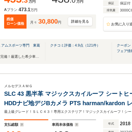
.3
.0
万円
万円
保証付
保証
473.1
A
プラン
万円
3000C
排気量
残価
30,800
詳細を見る
月々
円
ローン価格
お気に入り
ミアムスポーツ専門 東葛
クチコミ評価：
4.9
点（
121
件）
クーポン
フェア情
大型屋内展示場、第二展示場を完備！厳選した希少車を室内ガレージにて展示中です！
メルセデスＡＭＧ
SLC 43 黒半革 マジックスカイルーフ シート
HDDナビ地デジBカメラ PTS harman/kardon レーダーセーフティPKG キ
ーレスゴー スポーツエグゾースト LEDライト 専
2018
年式
支払総額
車両本体価格