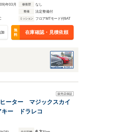
R09)年03月
なし
修復歴
法定整備付
整備
C
フロアMTモード付9AT
ミッション
無
在庫確認・見積依頼
追加
料
販売店保証
ートヒーター マジックスカイ
アキー ドラレコ
6.3
走行距離