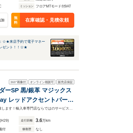
C
フロアMTモード付9AT
ミッション
無
在庫確認・見積依頼
追加
料
：☆★来店予約で電子マネー
レゼント！！☆★
360°
画像付
オンライン相談可
販売店保証
ダーSP 黒/銀革 マジックス
play レッドアクセントパーツ
 AMGカーボンインテリア
☆販売強化期間！特別金利0.99％～（実質年率）！全車に無料の2年保証が付帯致します！輸入車専門店ならではのサービスをご提供致します！！
3.6
(H29)
万km
走行距離
備付
なし
修復歴