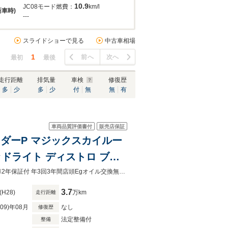
10.9
JC08モード燃費：
km/l
新車時)
---
スライドショーで見る
中古車相場
1
前へ
次へ
最初
最後
走行距離
排気量
車検
修復歴
多
少
多
少
付
無
無
有
車両品質評価書付
販売店保証
レーダーP マジックスカイルー
ヘッドライト ディストロ ブラ
スゴー
AMGナイトP ベ-シックP レ-ダ-P マジックスカイR ハ-マンK ナビTV Bカメラ全車2年保証付 年3回3年間店頭Egオイル交換無料＆ポリマ-メンテ付 一部地域除く陸送無料 低金利ロ-ン実施
3.7
(H28)
万km
走行距離
R09)年08月
なし
修復歴
法定整備付
整備