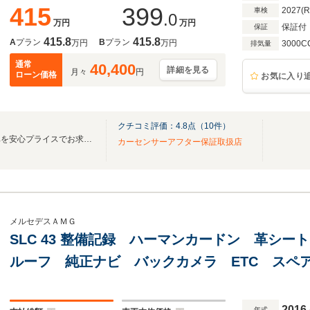
415
399
2027(
車検
.0
万円
万円
保証付
保証
415.8
415.8
A
プラン
B
プラン
万円
万円
3000C
排気量
通常
40,400
詳細を見る
月々
円
ローン価格
お気に入り
クチコミ評価：
4.8
点（
10
件）
いつでも高年式・高品質なお車を安心プライスでお求めいただけるお店を目指します。
カーセンサーアフター保証取扱店
メルセデスＡＭＧ
SLC 43 整備記録 ハーマンカードン 革シ
ルーフ 純正ナビ バックカメラ ETC スペ
2016
年式