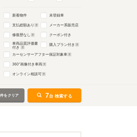
新着物件
未登録車
支払総額あり
メーカー系販売店
修復歴なし
クーポン付き
車両品質評価書
購入プラン付き
付き
カーセンサーアフター保証対象車
360
°画像付き車両
オンライン相談可
7
条件をクリア
台 検索する