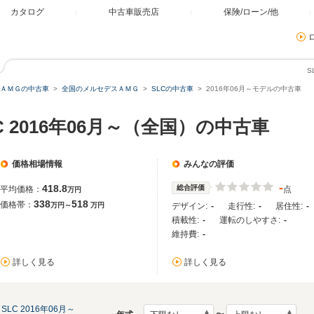
カタログ
中古車販売店
保険/ローン/他
S
ＡＭＧの中古車
全国のメルセデスＡＭＧ
SLCの中古車
2016年06月～モデルの中古車
 2016年06月～（全国）の中古車
価格相場情報
みんなの評価
-
418.8
総合評価
平均価格：
点
万円
338
518
価格帯：
万円～
万円
デザイン:
-
走行性:
-
居住性:
-
積載性:
-
運転のしやすさ:
-
維持費:
-
詳しく見る
詳しく見る
SLC 2016年06月～