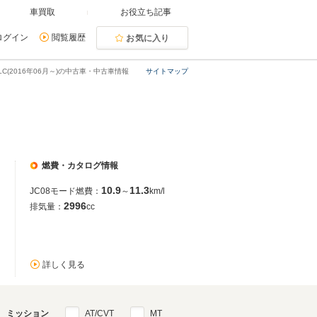
車買取
お役立ち記事
ログイン
閲覧履歴
お気に入り
LC(2016年06月～)の中古車・中古車情報
サイトマップ
燃費・カタログ情報
10.9
11.3
JC08モード燃費：
～
km/l
2996
排気量：
cc
詳しく見る
ミッション
AT/CVT
MT