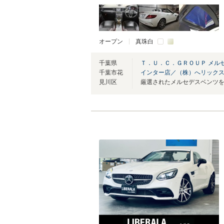
オープン
真珠白
千葉県
Ｔ．Ｕ．Ｃ．ＧＲＯＵＰ メル
千葉市花
インター店／（株）へリック
見川区