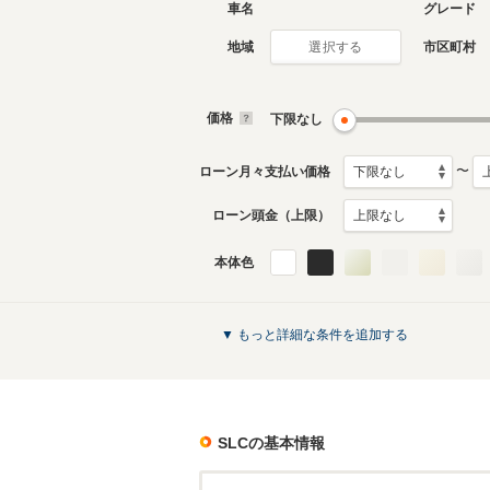
車名
グレード
地域
市区町村
選択する
価格
下限なし
〜
ローン月々支払い価格
ローン頭金（上限）
本体色
▼ もっと詳細な条件を追加する
SLC
の基本情報