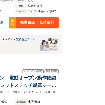
R09)年02月
なし
修復歴
法定整備付
整備
C
フロアMTモード付9AT
ミッション
無
在庫確認・見積依頼
追加
料
：★ＡＶＩＸ無料査定クーポ
オンライン相談可
販売店保証
ードン 電動オープン動作確認
0 レッドステッチ黒革シー
ション ブルートゥース
マジックスカイルーフ ハーマンカードン 電動オープン レッドステッチ黒革純HDDナビ地デジフルセグTV ETC2.0 電動シート シートヒーター ベンチレーション ブルートゥース
4.7
(H30)
万km
走行距離