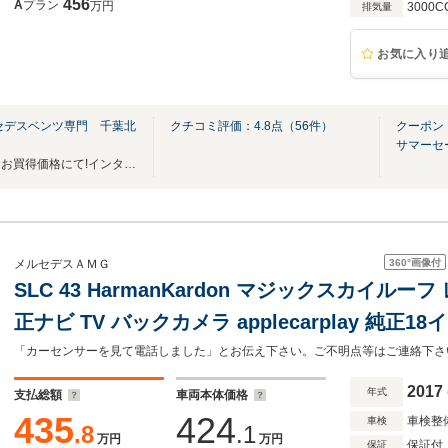
456
A
プラン
万円
3000C
排気量
お気に入り
セデスベンツ専門 千葉北
クチコミ評価：
4.8
点（
56
件）
クーポン
ス
サマーセ
厳選されたメルセデスベンツをお買得価格にて!インターすぐそばアクセスもバッチリ!!
360°
画像付
メルセデスＡＭＧ
SLC 43 HarmanKardon マジックスカイルー
正ナビ TV バックカメラ applecarplay 純正
ハーフ革 メモリ付きパワーシート シートヒーター
ー
2017
年式
支払総額
車両本体価格
435
424
車検整
車検
.8
.1
万円
万円
保証付
保証