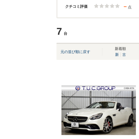
－
クチコミ評価
点
7
台
新着順
元の並び順に戻す
新
古