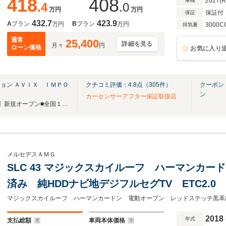
418
408
2027(
車検
.4
.0
万円
万円
保証付
保証
432.7
423.9
A
プラン
B
プラン
万円
万円
3000C
排気量
通常
25,400
詳細を見る
月々
円
ローン価格
お気に入り
ョン ＡＶＩＸ ＩＭＰＯ
クチコミ評価：
4.8
点（
305
件）
クーポン
ン
カーセンサーアフター保証取扱店
■横浜市都筑区に【横浜港北店】新規オープン■全国１9店舗■グループ総在庫750台以上
メルセデスＡＭＧ
SLC 43 マジックスカイルーフ ハーマンカ
済み 純HDDナビ地デジフルセグTV ETC2.
ト 電動シート シートヒーター ベンチレー
2018
年式
支払総額
車両本体価格