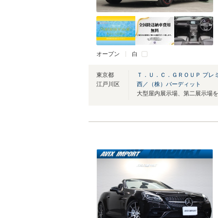
オープン
白
東京都
Ｔ．Ｕ．Ｃ．ＧＲＯＵＰ プレ
江戸川区
西／（株）バーディット