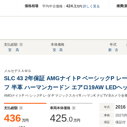
424.1
価格相場
燃費(
平均中古価格：
詳しく見る
万円
支払総額
本体価格
年式
安
高
安
高
新
古
メルセデスＡＭＧ
SLC 43 2年保証 AMGナイトP ベーシックP 
フ 半革 ハーマンカードン エアロ19AW LED
インドS レーンキープ ナビTV Bカメラ キーレ
2016
年式
支払総額
車両本体価格
436
425
2027(
車検
.0
万円
万円
保証付
保証