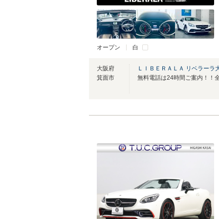
オープン
白
大阪府
ＬＩＢＥＲＡＬＡ リベラーラ
箕面市