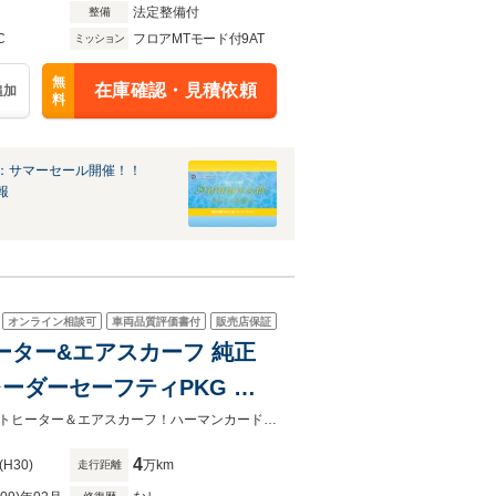
法定整備付
整備
C
フロアMTモード付9AT
ミッション
無
在庫確認・見積依頼
追加
料
：サマーセール開催！！
報
オンライン相談可
車両品質評価書付
販売店保証
ヒーター&エアスカーフ 純正
用18AW 禁煙
最上級グレード！ＳＬＣ４３！専用エクステリア！マジックスカイルーフ！シートヒーター＆エアスカーフ！ハーマンカードン！
4
(H30)
万km
走行距離