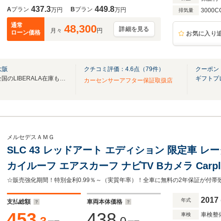
437.3
449.8
A
プラン
B
プラン
万円
万円
3000C
排気量
通常
48,300
詳細を見る
月々
円
ローン価格
お気に入り
大阪
クチコミ評価：
4.6
点（
79
件）
クーポン
無料電話は24時間ご案内！！全国のLIBERALA在庫も見たい方は一括照会が可能です！
ギフトプ
カーセンサーアフター保証取扱店
メルセデスＡＭＧ
SLC 43 レッドアート エディション 限定車 レー
カイルーフ エアスカーフ ナビTV Bカメラ Car
専用ヘッドレスト AMGスポーツサスペンション
AMGエアロ&18インチAW 2年保証
2017
年式
支払総額
車両本体価格
453
438
車検整
車検