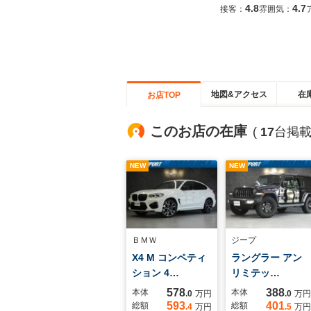
4.8
4.7
接客：
雰囲気：
地図&アクセス
在
お店TOP
このお店の在庫
(
17
台掲載
NEW
NEW
ＢＭＷ
ジープ
X4 M コンペティ
ラングラー アン
ション 4…
リミテッ…
578
388
本体
本体
.0
万円
.0
万円
593
401
総額
総額
.4
万円
.5
万円