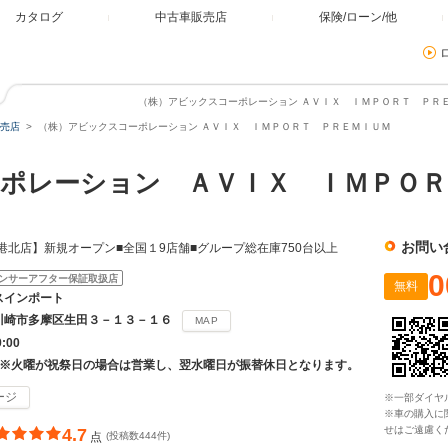
カタログ
中古車販売店
保険/ローン/他
（株）アビックスコーポレーション ＡＶＩＸ ＩＭＰＯＲＴ ＰＲＥ
売店
（株）アビックスコーポレーション ＡＶＩＸ ＩＭＰＯＲＴ ＰＲＥＭＩＵＭ
ポレーション ＡＶＩＸ ＩＭＰＯＲ
お問い
港北店】新規オープン■全国１9店舗■グループ総在庫750台以上
0
ンサーアフター保証取扱店
無料
スインポート
川崎市多摩区生田３－１３－１６
MAP
9:00
 ※火曜が祝祭日の場合は営業し、翌水曜日が振替休日となります。
ージ
※一部ダイヤ
※車の購入に
せはご遠慮く
4.7
点
(投稿数444件)