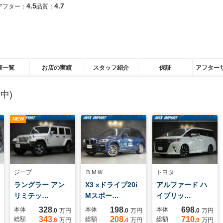
4.5
4.7
アフター：
品質：
庫一覧
お店の実績
スタッフ紹介
保証
アフター
中)
NEW
ジープ
ＢＭＷ
トヨタ
ラングラー アン
X3 xドライブ20i
アルファード ハ
リミテッ…
Mスポー…
イブリッ…
328
198
698
本体
本体
本体
.0
万円
.0
万円
.0
万円
343
208
710
総額
総額
総額
.6
万円
.4
万円
.9
万円