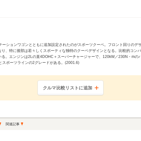
テーションワゴンとともに追加設定されたのがスポーツクーペ。フロント回りのデ
なり、特に後部は若々しくスポーティな独特のクーペデザインとなる。比較的コン
る。エンジンは2Lの直4DOHC＋スーパーチャージャーで、120kW／230N・m
ポーツラインの2グレードがある。(2001.6)
クルマ比較リストに追加
関連記事