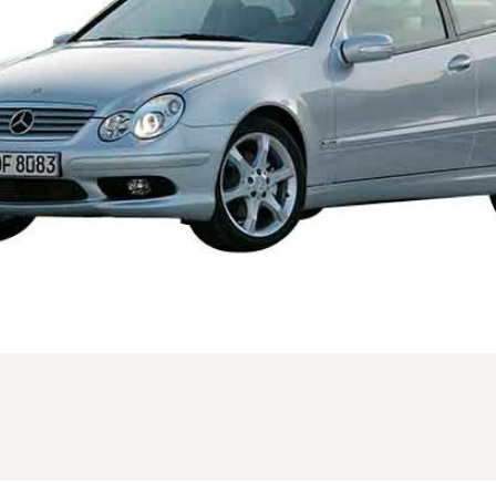
C時の3.5 C350(日本未導入)のフロント (1/3枚)