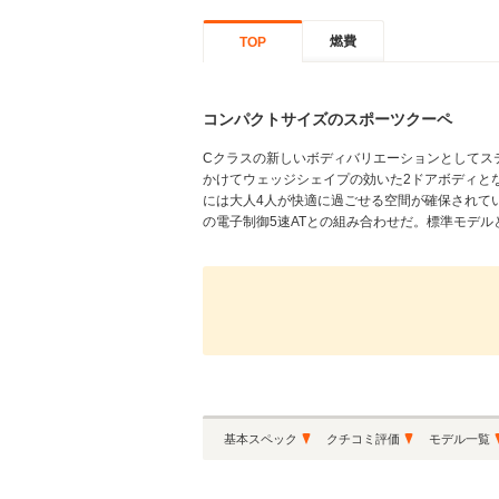
燃費
TOP
コンパクトサイズのスポーツクーペ
Cクラスの新しいボディバリエーションとしてス
かけてウェッジシェイプの効いた2ドアボディと
には大人4人が快適に過ごせる空間が確保されてい
の電子制御5速ATとの組み合わせだ。標準モデルとス
基本スペック
クチコミ評価
モデル一覧