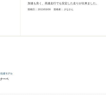
加速も良く、高速走行でも安定した走りが出来ました。
投稿日：
2013/03/09
投稿者：
さなさん
5月生産モデル
クーペ