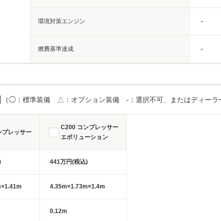
環境対策エンジン
-
燃費基準達成
-
目
（◯：標準装備 △：オプション装備 -：選択不可、またはディーラ
C200 コンプレッサー
コンプレッサー
エボリューション
)
441万円(税込)
m×1.41m
4.35m×1.73m×1.4m
0.12m