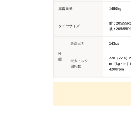
車両重量
1450kg
前：205/55R
タイヤサイズ
後：205/55R
最高出力
143ps
性
220（22.4）
能
最大トルク
m（kg・m）/
回転数
4200rpm