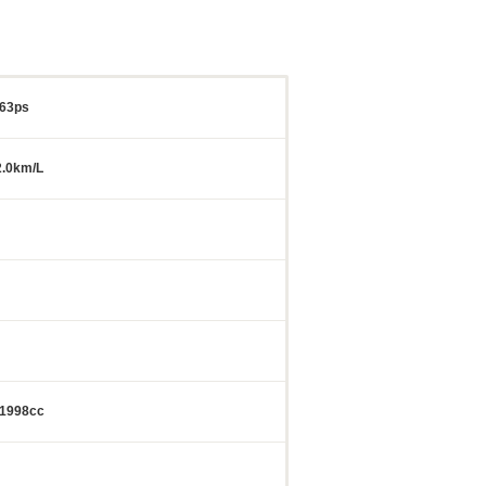
63ps
.0km/L
1998cc