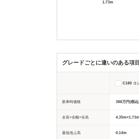
1.73m
グレードごとに違いのある項
C180 
新車時価格
388万円(税込
全長×全幅×全高
4.35m×1.73
最低地上高
0.14m