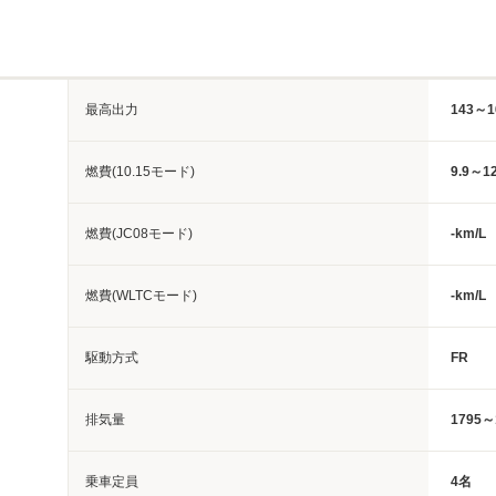
最高出力
143～1
燃費(10.15モード)
9.9～12
燃費(JC08モード)
-km/L
燃費(WLTCモード)
-km/L
駆動方式
FR
排気量
1795～
乗車定員
4名