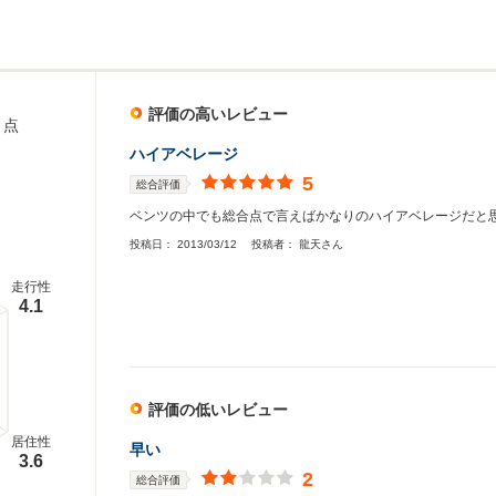
評価の高いレビュー
点
ハイアベレージ
5
総合評価
ベンツの中でも総合点で言えばかなりのハイアベレージだと
投稿日：
2013/03/12
投稿者：
龍天さん
走行性
4.1
評価の低いレビュー
居住性
早い
3.6
2
総合評価