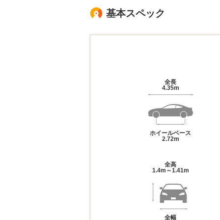
基本スペック
全長
4.35m
ホイールベース
2.72m
全高
1.4m～1.41m
全幅