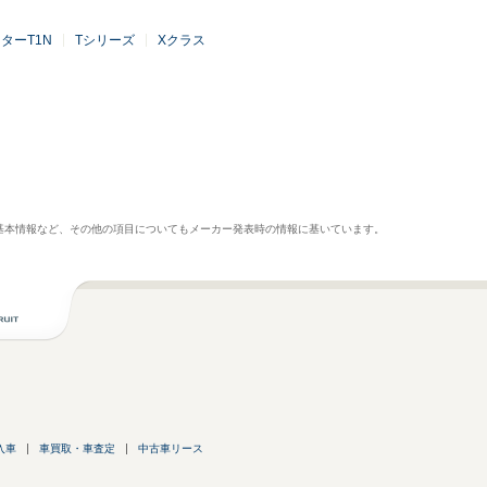
ターT1N
Tシリーズ
Xクラス
基本情報など、その他の項目についてもメーカー発表時の情報に基いています。
入車
車買取・車査定
中古車リース