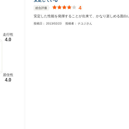
安定している
4
総合評価
安定した性能を発揮することが出来て、かなり楽しめる面白
投稿日：
2013/02/23
投稿者：
ナユジさん
走行性
4.0
居住性
4.0