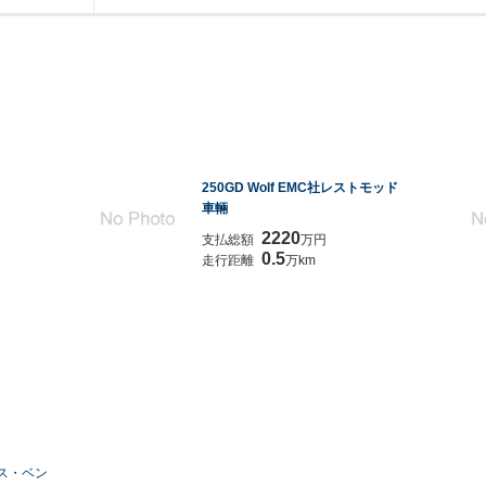
250GD Wolf EMC社レストモッド
車輛
2220
支払総額
万円
0.5
走行距離
万km
デス・ベン