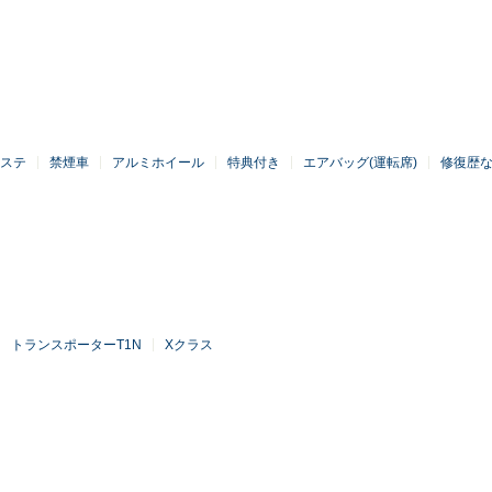
ステ
禁煙車
アルミホイール
特典付き
エアバッグ(運転席)
修復歴
トランスポーターT1N
Xクラス