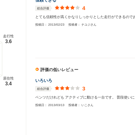
信頼できる
4
総合評価
とても信頼性が高くかなりしっかりとした走行ができるので
投稿日：
2013/02/23
投稿者：
ナユジさん
走行性
3.6
評価の低いレビュー
居住性
いろいろ
3.4
3
総合評価
ベンツだけれども アクティブに動ける一台です。 普段使い
投稿日：
2013/03/13
投稿者：
いこさん