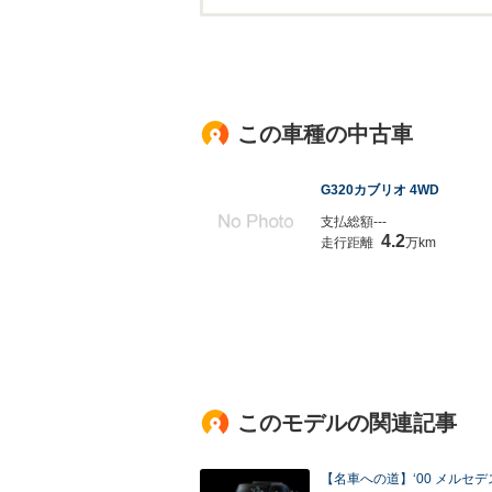
この車種の中古車
G320カブリオ 4WD
支払総額---
4.2
走行距離
万km
このモデルの関連記事
【名車への道】‘00 メルセ