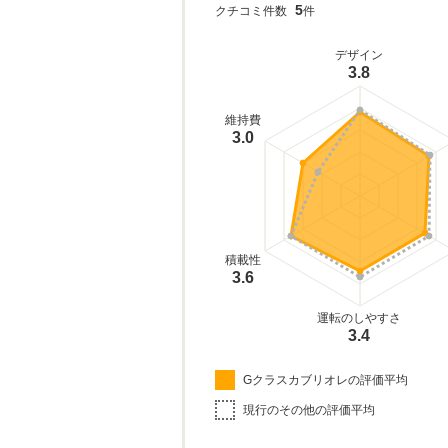
5
クチコミ件数
件
デザイン
3.8
維持費
3.0
積載性
3.6
運転のしやすさ
3.4
Gクラスカブリオレの評価平均
現行のその他の評価平均