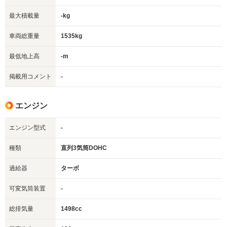
最大積載量
-kg
車両総重量
1535kg
最低地上高
-m
掲載用コメント
-
エンジン
エンジン型式
-
種類
直列3気筒DOHC
過給器
ターボ
可変気筒装置
-
総排気量
1498cc