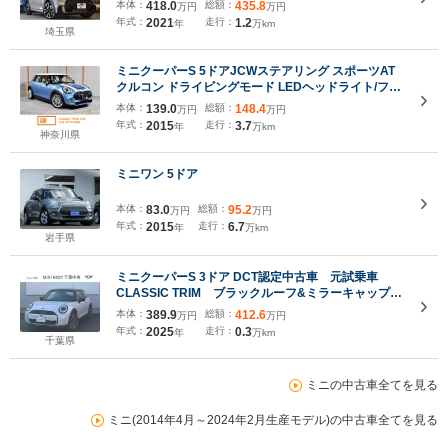
レイ・ハーマンカードンサラウンド/JCWスポーツシ
本体：
418.0
総額：
435.8
万円
万円
ート・ヒーター/パドルシフト付スポーツステアリン
年式：
2021
走行：
1.2
年
万km
グ/LEDヘッドライト/18インチアルミホイール
埼玉県
ミニクーパーS 5ドアJCWステアリング スポーツAT
クルコン ドライビングモード LEDヘッドライト/フォ
グランプ ホワイト/ボンネットストライプ CABANA
本体：
139.0
総額：
148.4
万円
万円
シート 純正ナビ ETC2.0 整備付
年式：
2015
走行：
3.7
年
万km
神奈川県
ミニワン 5ドア
本体：
83.0
総額：
95.2
万円
万円
年式：
2015
走行：
6.7
年
万km
岩手県
ミニクーパーS 3ドア DCT認定中古車 元試乗車
CLASSIC TRIM ブラックルーフ&ミラーキャップ
17インチホイール ステアリングヒーティング 純正
本体：
389.9
総額：
412.6
万円
万円
ナビ ヘッドアップディスプレイ ヒーター付ハーフ
年式：
2025
走行：
0.3
年
万km
レザーシート LEDヘッドライト ETC
千葉県
ミニの中古車全てを見る
ミニ(2014年4月～2024年2月生産モデル)の中古車全てを見る