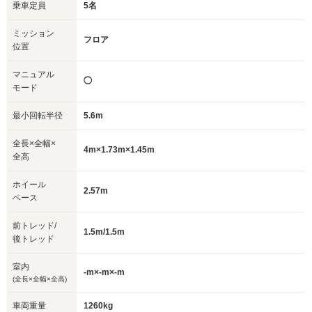
乗車定員
5名
ミッション
フロア
位置
マニュアル
◯
モード
最小回転半径
5.6m
全長×全幅×
4m×1.73m×1.45m
全高
ホイール
2.57m
ベース
前トレッド/
1.5m/1.5m
後トレッド
室内
-m×-m×-m
(全長×全幅×全高)
車両重量
1260kg