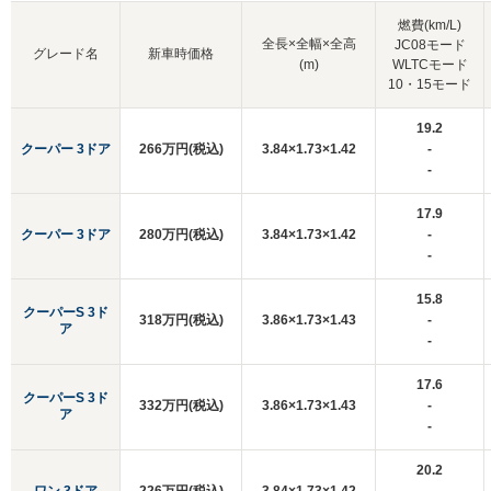
燃費(km/L)
全長×全幅×全高
JC08モード
グレード名
新車時価格
(m)
WLTCモード
10・15モード
19.2
クーパー 3ドア
266万円(税込)
3.84×1.73×1.42
-
-
17.9
クーパー 3ドア
280万円(税込)
3.84×1.73×1.42
-
-
15.8
クーパーS 3ド
318万円(税込)
3.86×1.73×1.43
-
ア
-
17.6
クーパーS 3ド
332万円(税込)
3.86×1.73×1.43
-
ア
-
20.2