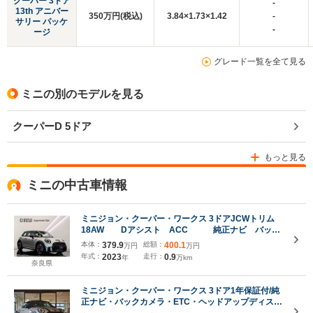
クーパー 3ドア
-
13th アニバー
350万円(税込)
3.84×1.73×1.42
-
サリー パッケ
-
ージ
グレード一覧を全て見る
ミニの別のモデルを見る
クーパーD 5ドア
もっと見る
ミニの中古車情報
ミニジョン・クーパー・ワークス 3ドアJCWトリム
18AW Dアシスト ACC 純正ナビ バック
カメラ 前後障害物センサー アクティブクルコン
本体：
379.9
総額：
400.1
万円
万円
パーキングアシスト ヘッドアップディスプレイ
年式：
2023
走行：
0.9
年
万km
ETC2.0
奈良県
ミニジョン・クーパー・ワークス 3ドア1年保証付/純
正ナビ・バックカメラ・ETC・ヘッドアップディスプ