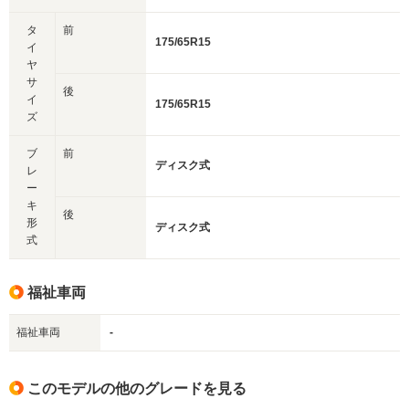
タ
前
175/65R15
イ
ヤ
サ
後
イ
175/65R15
ズ
ブ
前
ディスク式
レ
ー
キ
後
形
ディスク式
式
福祉車両
福祉車両
-
このモデルの他のグレードを見る