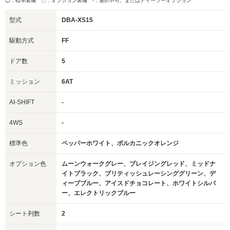
◯：標準装備 △：オプション装備
-：選択不可、またはディーラーオプション
型式
DBA-XS15
駆動方式
FF
ドア数
5
ミッション
6AT
AI-SHIFT
-
4WS
-
標準色
ペッパーホワイト、ボルカニックオレンジ
オプション色
ムーンウォークグレー、ブレイジングレッド、ミッドナ
イトブラック、ブリティッシュレーシンググリーン、デ
ィープブルー、アイスドチョコレート、ホワイトシルバ
ー、エレクトリックブルー
シート列数
2