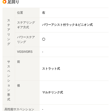
足回り
位置
右
ス
ステアリング
パワーアシスト付ラック＆ピニオン式
テ
ギア方式
ア
リ
パワーステア
ン
◯
リング
グ
VGS/VGRS
-
サ
前
ス
ストラット式
ペ
ン
シ
ョ
後
ン
マルチリンク式
形
式
高性能サスペンション
-