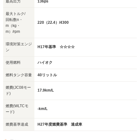
最高出力
136ps
最大トルク/
回転数n・
220（22.4）/4300
m（kg・
m）/rpm
環境対策エンジ
H17年基準 ☆☆☆☆
ン
使用燃料
ハイオク
燃料タンク容量
40リットル
燃費(JC08モー
17.9km/L
ド)
燃費(WLTCモ
-km/L
ード)
燃費基準達成
H27年度燃費基準 達成車