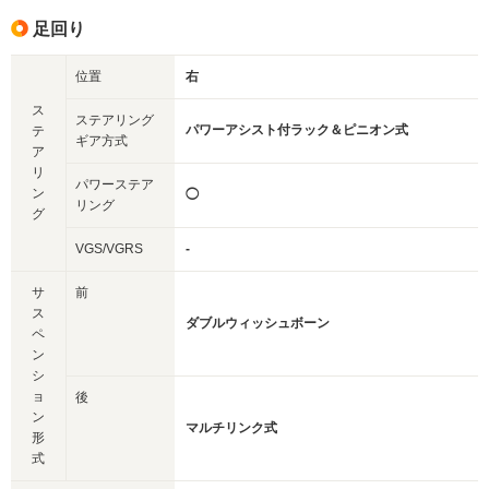
足回り
位置
右
ス
ステアリング
パワーアシスト付ラック＆ピニオン式
テ
ギア方式
ア
リ
パワーステア
ン
◯
リング
グ
VGS/VGRS
-
サ
前
ス
ダブルウィッシュボーン
ペ
ン
シ
ョ
後
ン
マルチリンク式
形
式