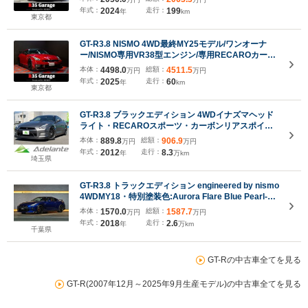
サウンドシステム/FUJITSUBO製チタン合金マフラー/
年式：
2024
走行：
199
年
km
新車ビニール付き
東京都
GT-R3.8 NISMO 4WD最終MY25モデル/ワンオーナ
ー/NISMO専用VR38型エンジン/専用RECAROカーボ
ンバックバケットシート/専用カーボン製エンジンフ
本体：
4498.0
総額：
4511.5
万円
万円
ード(ボディ同色)/専用拡幅カーボン製フロントフェン
年式：
2025
走行：
60
年
km
ダー/専用カーボン製リヤウイング
東京都
GT-R3.8 ブラックエディション 4WDイナズマヘッド
ライト・RECAROスポーツ・カーボンリアスポイラ
ー・ビルシュタインサスペンション・20インチAW・
本体：
889.8
総額：
906.9
万円
万円
レザーシー・ト地デジTV・ETC・ドラレコ・バック
年式：
2012
走行：
8.3
年
万km
カメラ・シートヒーター・BOSEサウンドシステム
埼玉県
GT-R3.8 トラックエディション engineered by nismo
4WDMY18・特別塗装色:Aurora Flare Blue Pearl-
RAY-・専用ボンディングボディ・ニスモ鍛造20イン
本体：
1570.0
総額：
1587.7
万円
万円
チアルミ・Apple Car Play・レカロシート・バックカ
年式：
2018
走行：
2.6
年
万km
メラ・BOSEプレミアムサウンドシステム・大径ブレ
千葉県
ンボブレーキ
GT-Rの中古車全てを見る
GT-R(2007年12月～2025年9月生産モデル)の中古車全てを見る