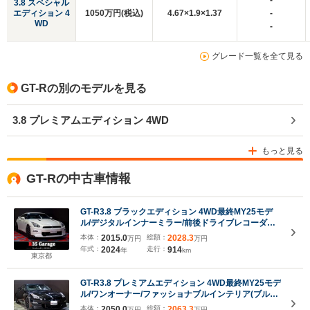
-
3.8 スペシャル
エディション 4
1050万円(税込)
4.67×1.9×1.37
-
WD
-
グレード一覧を全て見る
GT-Rの別のモデルを見る
3.8 プレミアムエディション 4WD
もっと見る
GT-Rの中古車情報
GT-R3.8 ブラックエディション 4WD最終MY25モデ
ル/デジタルインナーミラー/前後ドライブレコーダー/
専用RECARO製シート/ブリッツ製レーダー探知機/純
本体：
2015.0
総額：
2028.3
万円
万円
正フロアマット/リア3面プライバシーガラス
年式：
2024
走行：
914
年
km
東京都
GT-R3.8 プレミアムエディション 4WD最終MY25モデ
ル/ワンオーナー/ファッショナブルインテリア(ブルー
ヘブン)/プライバシーガラス/純正フロアマット/BOSE
本体：
2050.0
総額：
2063.3
万円
万円