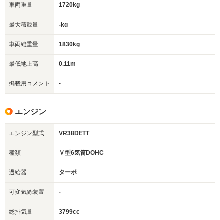
車両重量
1720kg
最大積載量
-kg
車両総重量
1830kg
最低地上高
0.11m
掲載用コメント
-
エンジン
エンジン型式
VR38DETT
種類
Ｖ型6気筒DOHC
過給器
ターボ
可変気筒装置
-
総排気量
3799cc