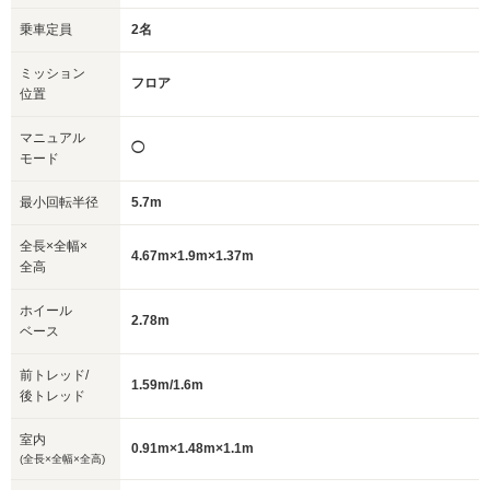
乗車定員
2名
ミッション
フロア
位置
マニュアル
◯
モード
最小回転半径
5.7m
全長×全幅×
4.67m×1.9m×1.37m
全高
ホイール
2.78m
ベース
前トレッド/
1.59m/1.6m
後トレッド
室内
0.91m×1.48m×1.1m
(全長×全幅×全高)