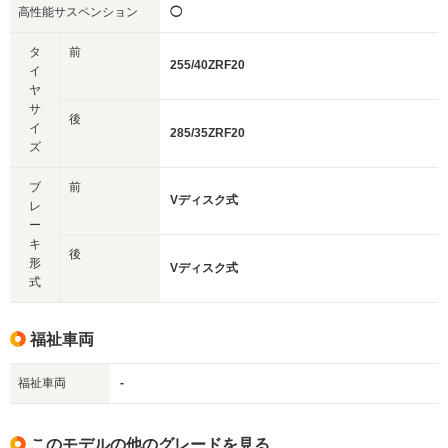
高性能サスペンション
◯
タ
前
255/40ZRF20
イ
ヤ
サ
後
イ
285/35ZRF20
ズ
ブ
前
Vディスク式
レ
ー
キ
後
形
Vディスク式
式
福祉車両
福祉車両
-
このモデルの他のグレードを見る