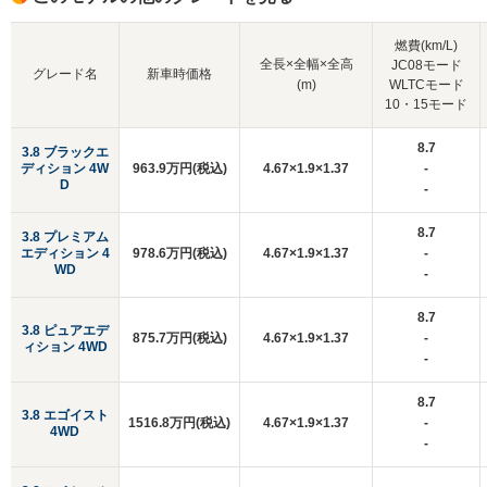
燃費(km/L)
全長×全幅×全高
JC08モード
グレード名
新車時価格
(m)
WLTCモード
10・15モード
8.7
3.8 ブラックエ
ディション 4W
963.9万円(税込)
4.67×1.9×1.37
-
D
-
8.7
3.8 プレミアム
エディション 4
978.6万円(税込)
4.67×1.9×1.37
-
WD
-
8.7
3.8 ピュアエデ
875.7万円(税込)
4.67×1.9×1.37
-
ィション 4WD
-
8.7
3.8 エゴイスト
1516.8万円(税込)
4.67×1.9×1.37
-
4WD
-