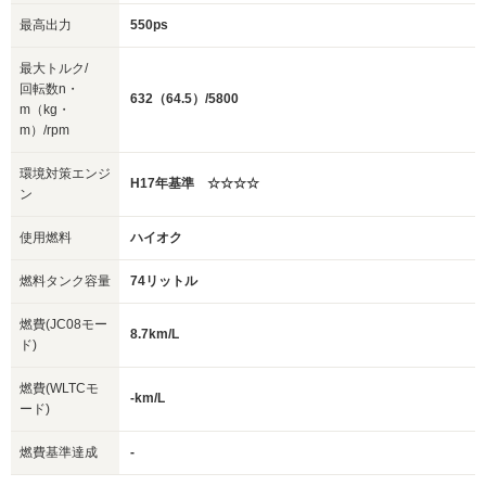
最高出力
550ps
最大トルク/
回転数n・
632（64.5）/5800
m（kg・
m）/rpm
環境対策エンジ
H17年基準 ☆☆☆☆
ン
使用燃料
ハイオク
燃料タンク容量
74リットル
燃費(JC08モー
8.7km/L
ド)
燃費(WLTCモ
-km/L
ード)
燃費基準達成
-