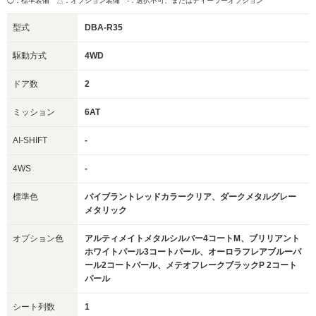
◯：標準装備 △：オプション装備
-：選択不可、またはディーラーオプション
型式
DBA-R35
駆動方式
4WD
ドア数
2
ミッション
6AT
AI-SHIFT
-
4WS
-
標準色
バイブラントレッドカラークリア、ダークメタルグレー
メタリック
オプション色
アルティメイトメタルシルバー4コートM、ブリリアント
ホワイトパール3コートパール、オーロラフレアブルーパ
ール2コートパール、メテオフレークブラックP 2コート
パール
シート列数
1