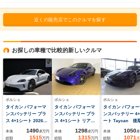
近くの販売店でこのクルマを探す
お探しの車種で比較的新しいクルマ
ポルシェ
ポルシェ
ポルシェ
タイカン パフォーマ
タイカン パフォーマ
タイカン パフォー
ンスバッテリー プラ
ンスバッテリー プラ
ンスバッテリー 4+
ス 4+1シート 2026年
ス 4+1シート リアア
ート Taycan 後
モデル 新車保証継
クスルステアリング
デル 新車保証継
1490
1298
1050
本体
.0
万円
本体
.0
万円
本体
.0
承 スポーツクロノ
固定式パノラマルー
スポーツクロノパ
1515
1315
1071
総額
万円
総額
万円
総額
.5