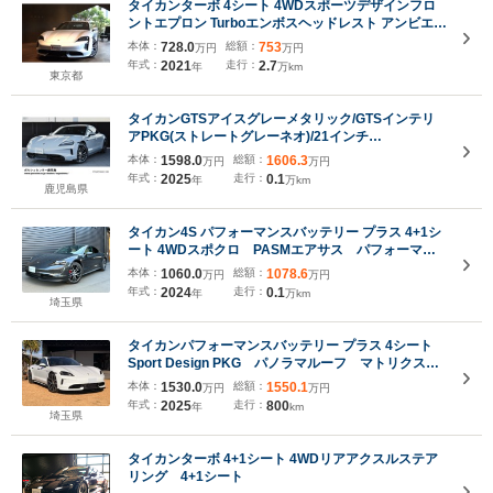
タイカンターボ 4シート 4WDスポーツデザインフロ
ントエプロン Turboエンボスヘッドレスト アンビエン
トライト シートヒーター(フロント/リア) BOSEサウ
本体：
728.0
総額：
753
万円
万円
ンドシステム PSCB
年式：
2021
走行：
2.7
年
万km
東京都
タイカンGTSアイスグレーメタリック/GTSインテリ
アPKG(ストレートグレーネオ)/21インチ
TaycanExclusiveDesign(ハイグロスブラック塗
本体：
1598.0
総額：
1606.3
万円
万円
装)/4+1シート/シートヒーターFR/リアアクスルステア
年式：
2025
走行：
0.1
年
万km
リング/PorscheDesignクロック
鹿児島県
タイカン4S パフォーマンスバッテリー プラス 4+1シ
ート 4WDスポクロ PASMエアサス パフォーマン
スバッテリー プラス 固定ガラスサンルーフ
本体：
1060.0
総額：
1078.6
万円
万円
年式：
2024
走行：
0.1
年
万km
埼玉県
タイカンパフォーマンスバッテリー プラス 4シート
Sport Design PKG パノラマルーフ マトリクス
LED BOSE 21インチAero Design ベンチレーシ
本体：
1530.0
総額：
1550.1
万円
万円
ョン&コンフォートメモリーシート アクティブレー
年式：
2025
走行：
800
年
km
ンキーピング ソフトクローズドア
埼玉県
タイカンターボ 4+1シート 4WDリアアクスルステア
リング 4+1シート