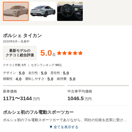
ポルシェ タイカン
2020年6月～生産中
5.0
最新モデルの
点
クチコミ総合評価
クチコミ件数
1
件 ｜ セダンランキング
55
位
5.0
5.0
5.0
デザイン :
走行性 :
居住性 :
4.0
5.0
5.0
積載性 :
運転しやすさ :
維持費 :
新車価格
中古車平均価格
1171〜3144
1046.5
万円
万円
ポルシェ初のフル電動スポーツカー
ポルシェ初のフル電動スポーツカーでありながら、同社の伝統を忠実に受け継いだモデル。高剛性かつ軽量なボディ、低重心設計、卓越したエアロダイナミクスにより、ステアリングを通じて得られる安心感や安定性の高いハンドリング、快適な乗り心地が実現された。電動化されたドライブトレインにも革新的な技術が採用されており、具体的には2基の永久磁石シンクロナスモーター、世界最高レベルの高速充電を実現する800Vの電圧システム、リアアクスル用に新開発された自動切り替え式2速トランスミッションなどが挙げられる。また、アダプティブクルーズコントロールをはじめとする安全運転支援システムなども標準装備される。（2020.5）
全てを表示する