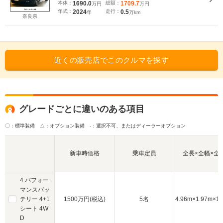
本体：
1690.0
総額：
1709.7
万円
万円
年式：
2024
走行：
0.5
年
万km
奈良県
近くの販売店でこのクルマを探す
グレードごとに違いのある項目
〇：標準装備 △：オプション装備
-：選択不可、またはディーラーオプション
新車時価格
乗車定員
全長×全幅×全
4 パフォー
マンスバッ
テリー 4+1
1500万円(税込)
5名
4.96m×1.97m×1.
シート 4W
D