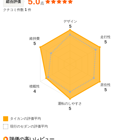
5.0
総合評価
点
1
クチコミ件数
件
デザイン
5
走行性
維持費
5
5
居住性
積載性
5
4
運転のしやすさ
5
タイカンの評価平均
現行のセダンの評価平均
評価の高いレビュー