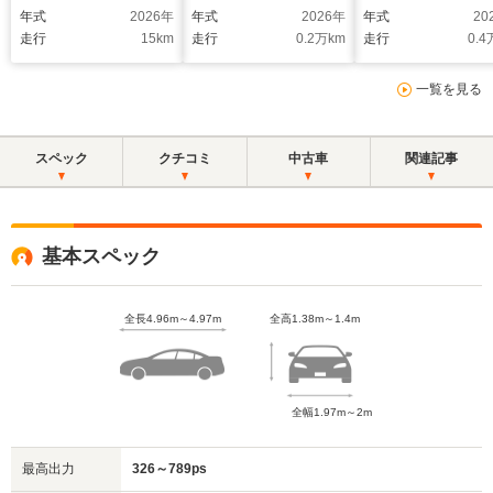
PKG HDマトリック
フ シートヒーター
ージ コンフォー
年式
2026
年
年式
2026
年
年式
20
スLEDヘッドライト
シートベンチレーショ
ート シートベン
走行
15
km
走行
0.2
万km
走行
0.4
パッセンジャーディス
ン 4+1シート パフ
ーション パッセ
プレイ BOSEサウン
ォーマンスバッテリー
ャーディスプレイ
一覧を見る
ド
プラス BOSE エレ
ライバシーガラス
クトリックスポーツサ
ウンド
スペック
クチコミ
中古車
関連記事
基本スペック
全長4.96m～4.97m
全高1.38m～1.4m
全幅1.97m～2m
最高出力
326～789ps