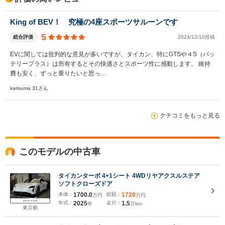
King of BEV！ 究極の4座スポーツサルーンです
5
総合評価
2024/12/10投稿
EVに関しては批判的な意見が多いですが、タイカン、特にGTSや４S（バッ
テリープラス）は所有するとその快適さとスポーツ性に感動します。 維持
費も安く、ずっと乗りたいと思っ…
karisuma 31さん
クチコミをもっと見る
このモデルの中古車
タイカンターボ 4+1シート 4WDリヤアクスルステア
ソフトクローズドア
本体：
1700.0
総額：
1720
万円
万円
年式：
2025
走行：
1.5
年
万km
東京都