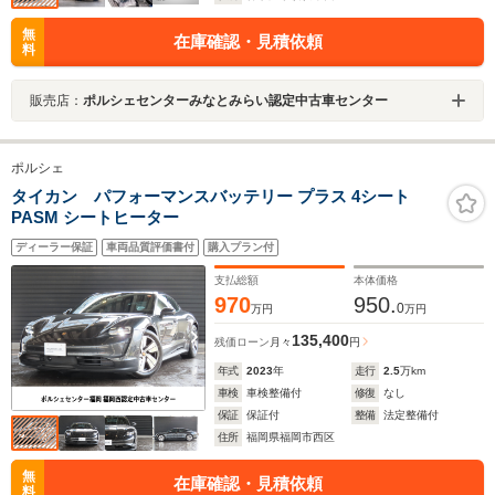
無
在庫確認・見積依頼
料
販売店：
ポルシェセンターみなとみらい認定中古車センター
ポルシェ
タイカン パフォーマンスバッテリー プラス 4シート
PASM シートヒーター
ディーラー保証
車両品質評価書付
購入プラン付
支払総額
本体価格
970
950.
0
万円
万円
135,400
残価ローン
月々
円
年式
2023
年
走行
2.5
万km
車検
車検整備付
修復
なし
保証
保証付
整備
法定整備付
住所
福岡県福岡市西区
無
在庫確認・見積依頼
料