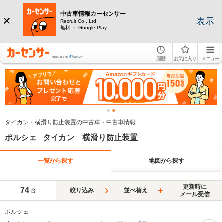
中古車情報カーセンサー
表示
Recruit Co., Ltd.
無料 － Google Play
履歴
お気に入り
メニュー
タイカン・横滑り防止装置の中古車・中古車情報
ポルシェ タイカン 横滑り防止装置
一覧から探す
地図から探す
更新時に
74
絞り込み
並べ替え
台
メール受信
ポルシェ