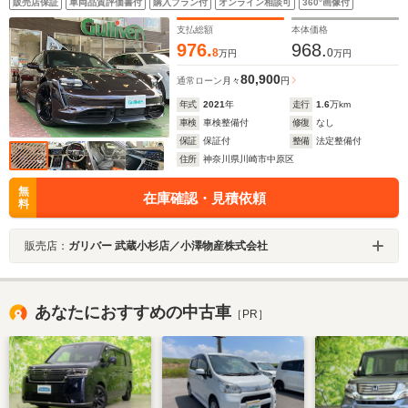
販売店保証
車両品質評価書付
購入プラン付
オンライン相談可
360°画像付
ヘッドアップディスプレイ BOSE アクティブクルーズ マ
トリックスLEDヘッドライト
支払総額
本体価格
976.
968.
8
0
万円
万円
80,900
通常ローン
月々
円
年式
2021
年
走行
1.6
万km
車検
車検整備付
修復
なし
保証
保証付
整備
法定整備付
住所
神奈川県川崎市中原区
無
在庫確認・見積依頼
料
販売店：
ガリバー 武蔵小杉店／小澤物産株式会社
あなたにおすすめの中古車
［PR］