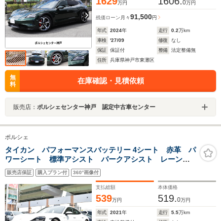
1629
1606.
0
万円
万円
91,500
残価ローン
月々
円
年式
2024
年
走行
0.2
万km
車検
'27/09
修復
なし
保証
保証付
整備
法定整備無
住所
兵庫県神戸市東灘区
無
在庫確認・見積依頼
料
販売店：
ポルシェセンター神戸 認定中古車センター
ポルシェ
タイカン パフォーマンスバッテリー 4シート 赤革 パ
ワーシート 標準アシスト パークアシスト レーンキ
ープアシスト レーンチェンジアシスト 360カメラ
販売店保証
購入プラン付
360°画像付
ACC PASM LEDヘッドライト 純正HDD 純正
19AW
支払総額
本体価格
539
519.
0
万円
万円
年式
2021
年
走行
5.5
万km