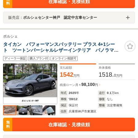
在庫確認・見積依頼
料
販売店：
ポルシェセンター神戸 認定中古車センター
ポルシェ
タイカン パフォーマンスバッテリー プラス 4+1シー
ト ツートンパーシャルレザーインテリア パノラマル
ーフシステム スポーツクロノPKG パフォーマンスバ
ディーラー保証
購入プラン付
オンライン相談可
ッテリープラス 4+1シート リアアクスルステアリン
グ パッセンジャーディスプレイ
支払総額
本体価格
1542
1518.
0
万円
万円
98,100
残価ローン
月々
円
年式
2025
年
走行
0.1
万km
車検
'28/12
修復
なし
保証
保証付
整備
法定整備無
住所
兵庫県神戸市東灘区
無
在庫確認・見積依頼
料