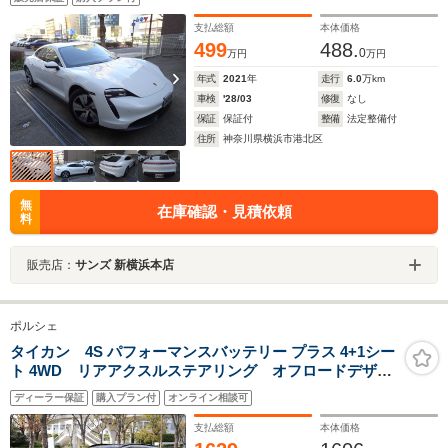
黒革シートヒーター ETC2.0 USB BLIS ACC エ
アサス 電動ゲート LEDライト 純正19AW
支払総額
本体価格
499
488.
0
万円
万円
年式
2021
年
走行
6.0
万km
車検
'28/03
修復
なし
保証
保証付
整備
法定整備付
住所
神奈川県横浜市港北区
無
在庫確認・見積依頼
料
販売店：
サンズ 新横浜本店
ポルシェ
タイカン 4S パフォーマンスバッテリー プラス 4+1シー
ト 4WD リアアクスルステアリング オフロードデザイ
ンPKG スポーツクロノPKG 20インチオフロードデザ
ディーラー保証
購入プラン付
オンライン相談可
インホイール BOSE パノラマルーフ LEDヘッドライ
ト アルミニウムプリズムインテリアPKG
支払総額
本体価格