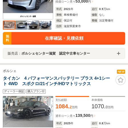
53,000
残価ローン
月々
円
年式
2021
年
走行
0.9
万km
車検
車検整備付
修復
なし
保証
保証付
整備
法定整備付
住所
滋賀県栗東市
無
在庫確認・見積依頼
料
販売店：
ポルシェセンター滋賀 認定中古車センター
ポルシェ
NEW
タイカン 4 パフォーマンスバッテリー プラス 4+1シー
ト 4WD スポクロ/21インチ/HDマトリックス
ディーラー保証
購入プラン付
支払総額
本体価格
1084.
1070.
2
0
万円
万円
139,500
通常ローン
月々
円
年式
2025
年
走行
0.8
万km