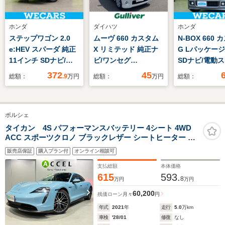
ホンダ
ダイハツ
ホンダ
ステップワゴン 2.0
ムーヴ 660 カスタム
N-BOX 660
e:HEV スパーダ 純正
X リミテッド 純正ナ
G Lパッケージ
11インチ SDナビ/ホ
ビ/ワンセグ
SDナビ/電動
ンダセンシング/両側
TV/CD/AM/FM/バック
ドア/ETC/EBD
372
45
総額：
.9
万円
総額：
万円
総額：
電動スライドドア/シ
カメラ/ETC/純正フロ
横滑り防止装置
ートヒーター 前席/マ
アマット/ドアバイザ
ドリングストッ
ルチビューカメラシス
ー/HIDヘッドライト/
ックモニター/
ポルシェ
テム/車線逸脱防止支
フォグランプ/オート
グTV/DVD/
援システム/シート ハ
ライト/ウインカーミ
運転席/エアバ
タイカン 4S パフォーマンスバッテリー 4シート 4WD
ACC スポーツクロノ ブラックレザー シートヒーター サ
ーフレザー/電動バッ
ラー/プッシュスター
手席
ラウンドカメラ LEDヘッドライト 20インチアルミ レッド
クドア
ト/スマートキー
販売店保証
購入プラン付
オンライン相談可
キャリパー
支払総額
本体価格
615
593.
8
万円
万円
60,200
残価ローン
月々
円
年式
2021
年
走行
5.0
万km
車検
'28/01
修復
なし