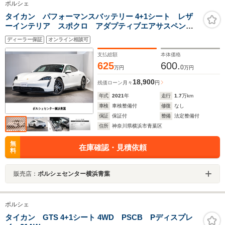
ポルシェ
タイカン パフォーマンスバッテリー 4+1シート レザ
ーインテリア スポクロ アダプティブエアサスペンシ
ョン シートヒーター 渋滞支援ACC 20インチ タイカ
ディーラー保証
オンライン相談可
ンターボホイール Pディスプレイ アンビエントライ
ト プライバシーガラス
支払総額
本体価格
625
600.
0
万円
万円
18,900
残価ローン
月々
円
年式
2021
年
走行
1.7
万km
車検
車検整備付
修復
なし
保証
保証付
整備
法定整備付
住所
神奈川県横浜市青葉区
無
在庫確認・見積依頼
料
販売店：
ポルシェセンター横浜青葉
ポルシェ
タイカン GTS 4+1シート 4WD PSCB Pディスプレ