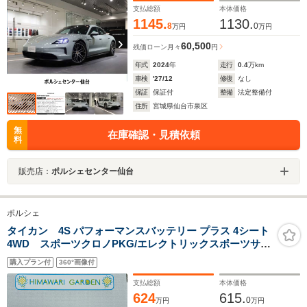
支払総額
本体価格
1145.
1130.
8
0
万円
万円
60,500
残価ローン
月々
円
年式
2024
年
走行
0.4
万km
車検
'27/12
修復
なし
保証
保証付
整備
法定整備付
住所
宮城県仙台市泉区
無
在庫確認・見積依頼
料
販売店：
ポルシェセンター仙台
ポルシェ
タイカン 4S パフォーマンスバッテリー プラス 4シート
4WD スポーツクロノPKG/エレクトリックスポーツサウ
ンド/20インチアルミ/革/ストレージPKG/純正ナビ/360度
購入プラン付
360°画像付
カメラ/パワーバックドア
支払総額
本体価格
624
615.
0
万円
万円