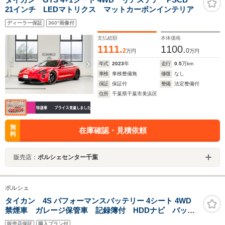
21インチ LEDマトリクス マットカーボンインテリア
ディーラー保証
360°画像付
支払総額
本体価格
1111.
1100.
2
0
万円
万円
年式
2023
年
走行
0.5
万km
車検
車検整備無
修復
なし
保証
保証付
整備
法定整備付
住所
千葉県千葉市美浜区
無
在庫確認・見積依頼
料
販売店：
ポルシェセンター千葉
ポルシェ
タイカン 4S パフォーマンスバッテリー 4シート 4WD
禁煙車 ガレージ保管車 記録簿付 HDDナビ バック
カメラ 前後センサー 全周囲カメラ 前後ドラレコ
販売店保証
購入プラン付