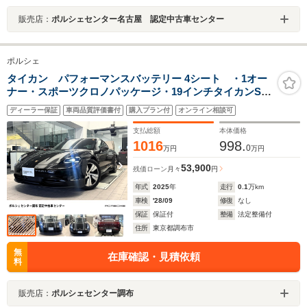
販売店：
ポルシェセンター名古屋 認定中古車センター
ポルシェ
タイカン パフォーマンスバッテリー 4シート ・1オー
ナー・スポーツクロノパッケージ・19インチタイカンSエ
アロホイール・ブラッシュドアルミドアエントリーガー
ディーラー保証
車両品質評価書付
購入プラン付
オンライン相談可
ド・プライバシーガラス
支払総額
本体価格
1016
998.
0
万円
万円
53,900
残価ローン
月々
円
年式
2025
年
走行
0.1
万km
車検
'28/09
修復
なし
保証
保証付
整備
法定整備付
住所
東京都調布市
無
在庫確認・見積依頼
料
販売店：
ポルシェセンター調布