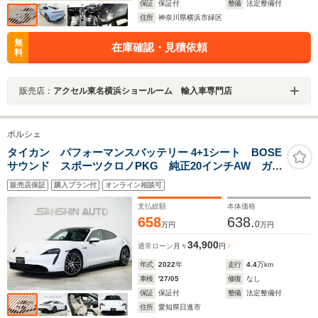
保証
保証付
整備
法定整備付
住所
神奈川県横浜市緑区
無
在庫確認・見積依頼
料
販売店：
アクセル東名横浜ショールーム 輸入車専門店
ポルシェ
タイカン パフォーマンスバッテリー 4+1シート BOSE
サウンド スポーツクロノPKG 純正20インチAW ガラ
スパノラマルーフ フロントリフト ベージュレザーイ
販売店保証
購入プラン付
オンライン相談可
ンテリア ベンチレーション
支払総額
本体価格
658
638.
0
万円
万円
34,900
通常ローン
月々
円
年式
2022
年
走行
4.4
万km
車検
'27/05
修復
なし
保証
保証付
整備
法定整備付
住所
愛知県日進市