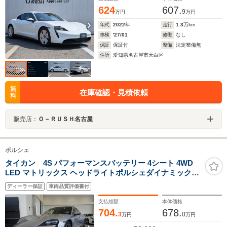
624
607.
9
万円
万円
年式
2022
年
走行
1.3
万km
車検
'27/01
修復
なし
保証
保証付
整備
法定整備無
住所
愛知県名古屋市天白区
無
在庫確認・見積依頼
料
販売店：
Ｏ－ＲＵＳＨ名古屋
ポルシェ
タイカン 4S パフォーマンスバッテリー 4シート 4WD
LED マトリックス ヘッドライトポルシェダイナミックラ
イトシステム プラスパワーステアリング プラスプライバ
ディーラー保証
車両品質評価書付
シーガラスLED マトリックス ヘッドライトポルシェダイ
ナミックライトシステム プラス
支払総額
本体価格
704.
678.
3
0
万円
万円