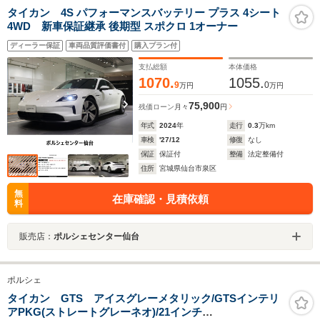
タイカン 4S パフォーマンスバッテリー プラス 4シート
4WD 新車保証継承 後期型 スポクロ 1オーナー
ディーラー保証
車両品質評価書付
購入プラン付
支払総額
本体価格
1070.
1055.
9
0
万円
万円
75,900
残価ローン
月々
円
年式
2024
年
走行
0.3
万km
車検
'27/12
修復
なし
保証
保証付
整備
法定整備付
住所
宮城県仙台市泉区
無
在庫確認・見積依頼
料
販売店：
ポルシェセンター仙台
ポルシェ
タイカン GTS アイスグレーメタリック/GTSインテリ
アPKG(ストレートグレーネオ)/21インチ