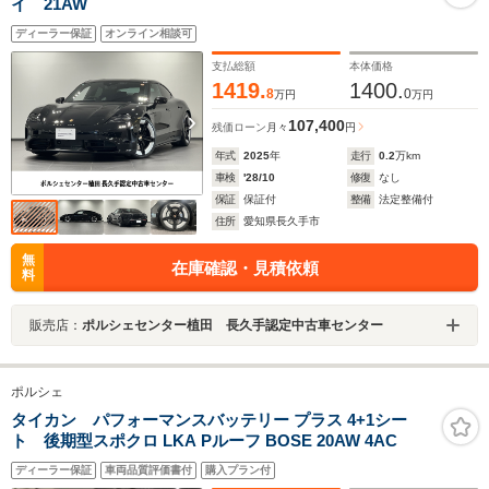
イ 21AW
ディーラー保証
オンライン相談可
支払総額
本体価格
1419.
1400.
8
0
万円
万円
107,400
残価ローン
月々
円
年式
2025
年
走行
0.2
万km
車検
'28/10
修復
なし
保証
保証付
整備
法定整備付
住所
愛知県長久手市
無
在庫確認・見積依頼
料
販売店：
ポルシェセンター植田 長久手認定中古車センター
ポルシェ
タイカン パフォーマンスバッテリー プラス 4+1シー
ト 後期型スポクロ LKA Pルーフ BOSE 20AW 4AC
ディーラー保証
車両品質評価書付
購入プラン付