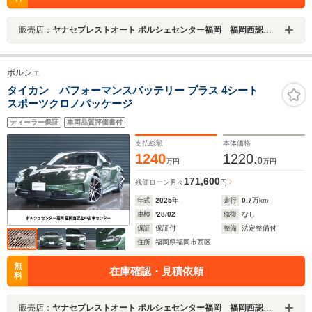
販売店：
ヤナセプレストオート ポルシェセンター福岡 福岡西認定中古車センター
ポルシェ
タイカン パフォーマンスバッテリー プラス 4シート
スポーツクロノパッケージ
ディーラー保証
車両品質評価書付
支払総額
本体価格
1240
1220.
0
万円
万円
171,600
残価ローン
月々
円
年式
2025
年
走行
0.7
万km
車検
'28/02
修復
なし
保証
保証付
整備
法定整備付
住所
福岡県福岡市西区
無
在庫確認・見積依頼
料
販売店：
ヤナセプレストオート ポルシェセンター福岡 福岡西認定中古車センター