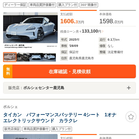
TaycanExclusiveDesign(ハイグロスブラック塗装)/4+1シ
ディーラー保証
車両品質評価書付
購入プラン付
360°画像付
ート/シートヒーターFR/リアアクスルステアリン
グ/PorscheDesignクロック
支払総額
本体価格
1606.
1598.
3
0
万円
万円
133,100
残価ローン
月々
円
年式
2025
年
走行
0.1
万km
車検
'28/09
修復
なし
保証
保証付
整備
法定整備付
住所
鹿児島県鹿児島市
無
在庫確認・見積依頼
料
販売店：
ポルシェセンター鹿児島
ポルシェ
タイカン パフォーマンスバッテリー 4シート 1オナ
エレクトリックサウンド カラクレ
販売店保証
車両品質評価書付
購入プラン付
支払総額
本体価格