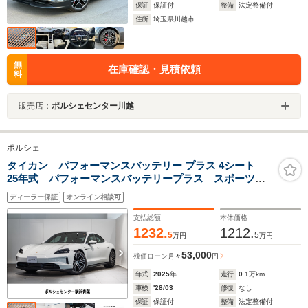
保証
保証付
整備
法定整備付
住所
埼玉県川越市
無
在庫確認・見積依頼
料
販売店：
ポルシェセンター川越
ポルシェ
タイカン パフォーマンスバッテリー プラス 4シート
25年式 パフォーマンスバッテリープラス スポーツク
ロノPKG 固定式パノラマルーフ HDマトリックス
ディーラー保証
オンライン相談可
LED BOSE ソフトクローズドア 20インチ Taycan
Turbo Aero ホイール
支払総額
本体価格
1232.
1212.
5
5
万円
万円
53,000
残価ローン
月々
円
年式
2025
年
走行
0.1
万km
車検
'28/03
修復
なし
保証
保証付
整備
法定整備付