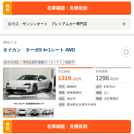
無
在庫確認・見積依頼
料
販売店：
サンシンオート プレミアムカー専門店
ポルシェ
タイカン ターボS 4+1シート 4WD
販売店保証
車両品質評価書付
オンライン相談可
支払総額
本体価格
1319.
1298.
3
0
万円
万円
年式
2024
年
走行
0.9
万km
車検
車検整備付
修復
なし
保証
保証付
整備
法定整備付
住所
愛知県名古屋市中村区
無
在庫確認・見積依頼
料