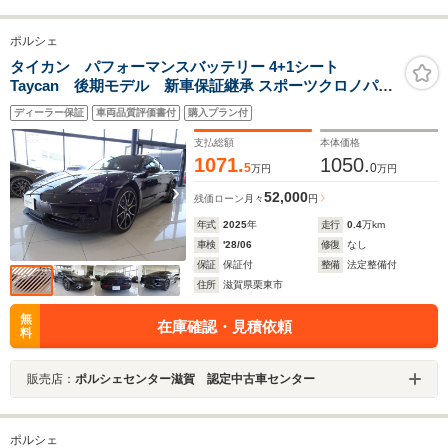
ポルシェ
タイカン パフォーマンスバッテリー 4+1シート
Taycan 後期モデル 新車保証継承 スポーツクロノパッ
ケージ コンフォートシート シートベンチレーショ
ディーラー保証
車両品質評価書付
購入プラン付
ン パッセンジャーディスプレイ プライバシーガラス
支払総額
本体価格
1071.
1050.
5
0
万円
万円
52,000
残価ローン
月々
円
年式
2025
年
走行
0.4
万km
車検
'28/06
修復
なし
保証
保証付
整備
法定整備付
住所
滋賀県栗東市
無
在庫確認・見積依頼
料
販売店：
ポルシェセンター滋賀 認定中古車センター
ポルシェ