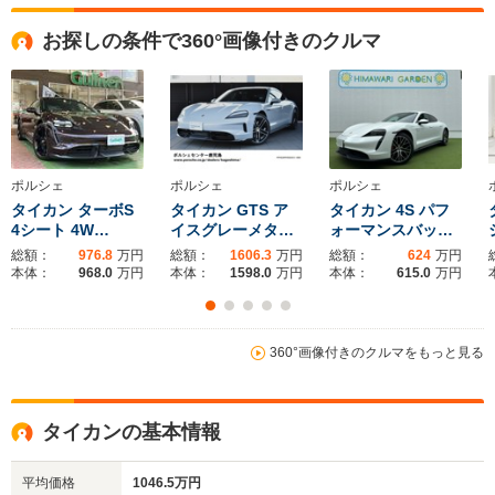
全高
全高
全高
お探しの条件で360°画像付きのクルマ
1.41m
1.42m
1.38
全幅
全幅
全
サイズ
1.97m
1.97m
1.
全長
全長
(全長x全幅x全高)
4.97m～4.98m
4.99m
4.9
ポルシェ
ポルシェ
ポルシェ
タイカン ターボS
タイカン GTS ア
タイカン 4S パフ
4シート 4W…
イスグレーメタ…
ォーマンスバッ…
総額：
976.8
万円
総額：
1606.3
万円
総額：
624
万円
ホイールベース
ホイールベース
ホイー
本体：
968.0
万円
本体：
1598.0
万円
本体：
615.0
万円
-m
-m
360°画像付きのクルマをもっと見る
WLTCモード
-
-
-
燃費
タイカンの基本情報
平均価格
1046.5万円