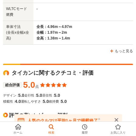
排気量
-
-
-
WLTCモード
-
駆動方式
4WD
4WD
4WD
燃費
車体寸法
全長：4.96m～4.97m
(全長x全幅x全
全幅：1.97m～2m
高)
全高：1.38m～1.4m
もっと見る
タイカンに関するクチコミ・評価
5.0
総合評価
点
5.0
5.0
5.0
デザイン :
走行性 :
居住性 :
4.0
5.0
5.0
積載性 :
運転しやすさ :
維持費 :
評価の高いレビュー・評判
※
人気のクルマは平均1ヶ月で掲載終了
在庫が無くなる前にお問い合わせください
King of BEV！ 究極の4座スポーツサルーンです
ホーム
検索
履歴
お気に入り