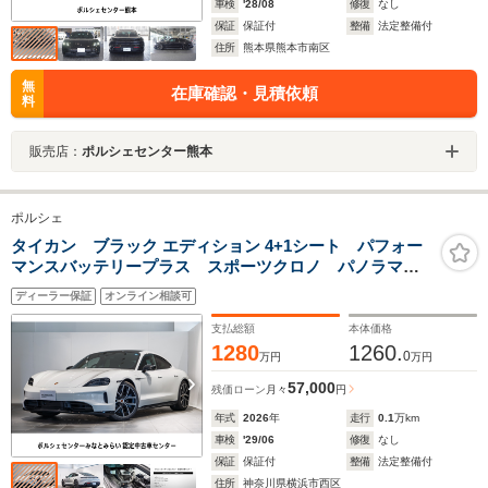
車検
'28/08
修復
なし
保証
保証付
整備
法定整備付
住所
熊本県熊本市南区
無
在庫確認・見積依頼
料
販売店：
ポルシェセンター熊本
ポルシェ
タイカン ブラック エディション 4+1シート パフォー
マンスバッテリープラス スポーツクロノ パノラマル
ーフ 前後シートヒーター ベンチレーション BOSE
ディーラー保証
オンライン相談可
HDマトリックスLED ソフトクローズドア プライバシ
ー ガラス
支払総額
本体価格
1280
1260.
0
万円
万円
57,000
残価ローン
月々
円
年式
2026
年
走行
0.1
万km
車検
'29/06
修復
なし
保証
保証付
整備
法定整備付
住所
神奈川県横浜市西区