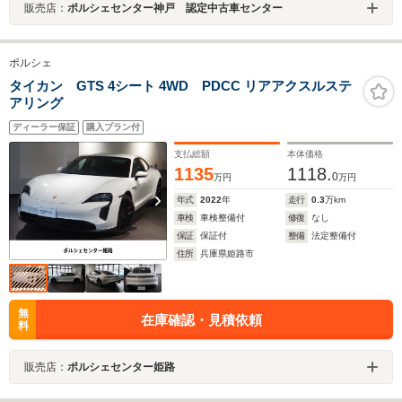
販売店：
ポルシェセンター神戸 認定中古車センター
ポルシェ
タイカン GTS 4シート 4WD PDCC リアアクスルステ
アリング
ディーラー保証
購入プラン付
支払総額
本体価格
1135
1118.
0
万円
万円
年式
2022
年
走行
0.3
万km
車検
車検整備付
修復
なし
保証
保証付
整備
法定整備付
住所
兵庫県姫路市
無
在庫確認・見積依頼
料
販売店：
ポルシェセンター姫路