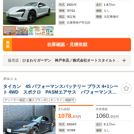
年式
2021
年
走行
1.8
万km
車検
'27/11
修復
なし
保証
保証無
整備
法定整備付
住所
兵庫県神戸市北区
無
在庫確認・見積依頼
料
販売店：
ひまわりガーデン 神戸本店／株式会社オートスタイルトレーディング
ポルシェ
タイカン 4S パフォーマンスバッテリー プラス 4+1シー
ト 4WD スポクロ PASMエアサス パフォーマンスバ
ッテリー プラス 固定ガラスサンルーフ
ディーラー保証
購入プラン付
オンライン相談可
支払総額
本体価格
1078.
1060.
6
0
万円
万円
年式
2024
年
走行
0.1
万km
車検
'27/09
修復
なし