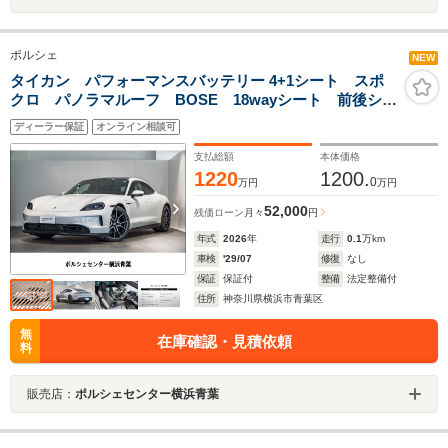
ポルシェ
NEW
タイカン パフォーマンスバッテリー 4+1シート スポ
クロ パノラマルーフ BOSE 18wayシート 前後シー
トヒーター ベンチレーション ソフトクローズ 21イ
ディーラー保証
オンライン相談可
ンチ RS Spyder デザインホイール エレクトリックスポ
ーツサウンド プライバシーガラス
支払総額
本体価格
1220
1200.
0
万円
万円
52,000
残価ローン
月々
円
年式
2026
年
走行
0.1
万km
車検
'29/07
修復
なし
保証
保証付
整備
法定整備付
住所
神奈川県横浜市青葉区
無
在庫確認・見積依頼
料
販売店：
ポルシェセンター横浜青葉