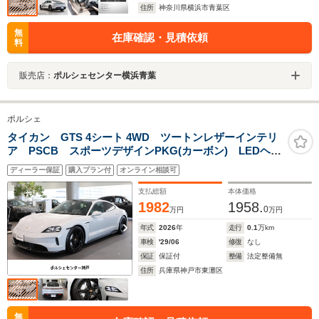
住所
神奈川県横浜市青葉区
無
在庫確認・見積依頼
料
販売店：
ポルシェセンター横浜青葉
ポルシェ
タイカン GTS 4シート 4WD ツートンレザーインテリ
ア PSCB スポーツデザインPKG(カーボン) LEDヘッ
ドライト 21インチミッションデザインホイール 塗装
ディーラー保証
購入プラン付
オンライン相談可
ホイール パノラマルーフシステム リアアクスルステ
アリング
支払総額
本体価格
1982
1958.
0
万円
万円
年式
2026
年
走行
0.1
万km
車検
'29/06
修復
なし
保証
保証付
整備
法定整備無
住所
兵庫県神戸市東灘区
無