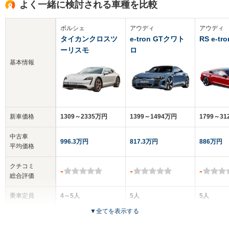
よく一緒に検討される車種を比較
ポルシェ
アウディ
アウディ
タイカンクロスツ
e-tron GTクワト
RS e-tr
ーリスモ
ロ
基本情報
新車価格
1309～2335万円
1399～1494万円
1799～3
中古車
996.3万円
817.3万円
886万円
平均価格
クチコミ
-
-
-
総合評価
乗車定員
4～5人
5人
5人
▼
全てを表示する
ドア数
5ドア
4ドア
4ドア