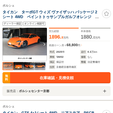
ポルシェ
タイカン ターボGT ウィズ ヴァイザッハ パッケージ 2
シート 4WD ペイントトゥサンプルガルフオレンジ ホ
イールサテンブラック BOSE アクセントパッケージ
ディーラー保証
オンライン相談可
GTシルバー サイドロゴヴァイザッハ ポルシェエレクト
リックスポーツサウンド シートベルトGTシルバー
支払総額
本体価格
1896.
1880.
9
0
万円
万円
68,800
残価ローン
月々
円
年式
2025
年
走行
0.3
万km
車検
'28/02
修復
なし
保証
保証付
整備
法定整備付
住所
京都府京都市南区
無
在庫確認・見積依頼
料
販売店：
ポルシェセンター京都
ポルシェ
タイカン GTS 4+1シート 4WD リアステア PSCB