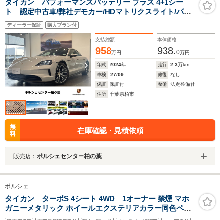
タイカン パフォーマンスバッテリー プラス 4+1シー
ト 認定中古車/弊社デモカー/HDマトリクスライト/パノ
ラマルーフ/スポーツクロノPKG/エレクトロスポーツサウ
ディーラー保証
購入プラン付
ンド/パッセンジャーディスプレイ/14WAY電動シー
ト/BOSEサウンド/4ゾーンエアコン
支払総額
本体価格
958
938.
0
万円
万円
年式
2024
年
走行
2.3
万km
車検
'27/09
修復
なし
保証
保証付
整備
法定整備付
住所
千葉県柏市
無
在庫確認・見積依頼
料
販売店：
ポルシェセンター柏の葉
ポルシェ
タイカン ターボS 4シート 4WD 1オーナー 禁煙 マホ
ガニーメタリック ホイールエクステリアカラー同色ペイ
ント 純正ナビ 360度カメラ パッセンジャーディスプレイ