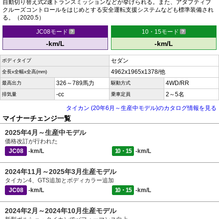
自動切り替え式2速トランスミッションなどが挙げられる。また、アダプティブ
クルーズコントロールをはじめとする安全運転支援システムなども標準装備され
る。（2020.5）
JC08モード
10・15モード
-km/L
-km/L
セダン
ボディタイプ
4962x1965x1378/他
全長x全幅x全高(mm)
326～789馬力
4WD/RR
最高出力
駆動方式
-cc
2～5名
排気量
乗車定員
タイカン (20年6月～生産中モデル)のカタログ情報を見る
マイナーチェンジ一覧
2025年4月～生産中モデル
価格改訂が行われた
JC08
-km/L
10・15
-km/L
2024年11月～2025年3月生産モデル
タイカン4、GTS追加とボディカラー追加
JC08
-km/L
10・15
-km/L
2024年2月～2024年10月生産モデル