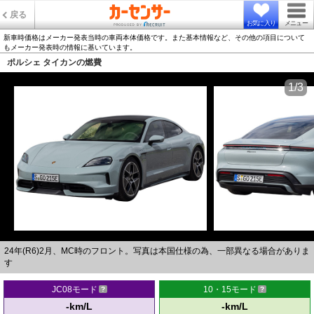
戻る
お気に入り
メニュー
新車時価格はメーカー発表当時の車両本体価格です。また基本情報など、その他の項目について
もメーカー発表時の情報に基いています。
ポルシェ タイカンの燃費
1/3
24年(R6)2月、MC時のフロント。写真は本国仕様の為、一部異なる場合がありま
す
JC08モード
10・15モード
-km/L
-km/L