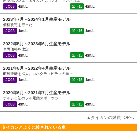
新型ポルシェ・タイカンでパフォーマンス向上
JC08
-km/L
10・15
-km/L
2023年7月～2024年1月生産モデル
価格改定を行った
JC08
-km/L
10・15
-km/L
2022年5月～2023年6月生産モデル
車両価格を改定
JC08
-km/L
10・15
-km/L
2021年8月～2022年4月生産モデル
航続距離を拡大。コネクティビティの向上
JC08
-km/L
10・15
-km/L
2020年6月～2021年7月生産モデル
ポルシェ初のフル電動スポーツカー
JC08
-km/L
10・15
-km/L
▲タイカンの燃費TOPへ
タイカンとよく比較されている車