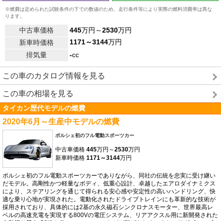
※燃費は定められた試験条件の下での数値のため、走行条件等により実際の燃料消費率は異な
ります。
中古車価格
445
万円～
2530
万円
1171～3144
万円
新車時価格
排気量
-
cc
この車のカタログ情報を見る
この車の相場を見る
タイカン歴代モデルの燃費
2020年6月～生産中モデルの燃費
ポルシェ初のフル電動スポーツカー
中古車価格
445
万円～
2530
万円
新車時価格
1171～3144
万円
ポルシェ初のフル電動スポーツカーでありながら、同社の伝統を忠実に受け継い
だモデル。高剛性かつ軽量なボディ、低重心設計、卓越したエアロダイナミクス
により、ステアリングを通じて得られる安心感や安定性の高いハンドリング、快
適な乗り心地が実現された。電動化されたドライブトレインにも革新的な技術が
採用されており、具体的には2基の永久磁石シンクロナスモーター、世界最高レ
ベルの高速充電を実現する800Vの電圧システム、リアアクスル用に新開発された