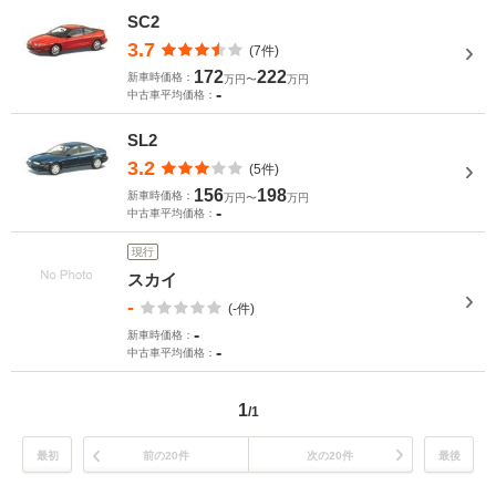
SC2
3.7
(7件)
172
222
新車時価格：
万円〜
万円
-
中古車平均価格：
SL2
3.2
(5件)
156
198
新車時価格：
万円〜
万円
-
中古車平均価格：
現行
スカイ
-
(-件)
-
新車時価格：
-
中古車平均価格：
1
/1
最初
前の20件
次の20件
最後