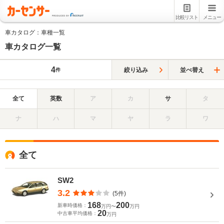
比較リスト
メニュー
車カタログ：車種一覧
車カタログ一覧
4
絞り込み
並べ替え
件
全て
英数
ア
カ
サ
タ
ナ
ハ
マ
ヤ
ラ
ワ
全て
SW2
3.2
(5件)
168
200
新車時価格：
万円〜
万円
20
中古車平均価格：
万円