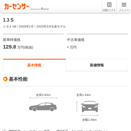
比較リスト
メニュー
1.3 S
トヨタ bB / 2000年2月～2003年3月生産モデル
新車時価格
中古車価格
129.8
-
万円(税抜)
万円
基本情報
装備情報
基本性能
全長3.83m
全高1.64m
全幅1.69m