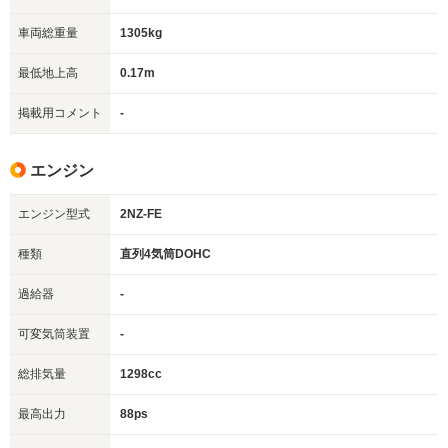
車両総重量
1305kg
最低地上高
0.17m
掲載用コメント
-
エンジン
エンジン型式
2NZ-FE
種類
直列4気筒DOHC
過給器
-
可変気筒装置
-
総排気量
1298cc
最高出力
88ps