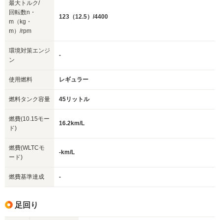
最大トルク/
回転数n・
123（12.5）/4400
m（kg・
m）/rpm
環境対策エンジ
-
ン
使用燃料
レギュラー
燃料タンク容量
45リットル
燃費(10.15モー
16.2km/L
ド)
燃費(WLTCモ
-km/L
ード)
燃費基準達成
-
足回り