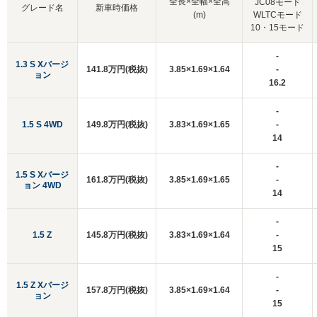
全長×全幅×全高
JC08モード
グレード名
新車時価格
(m)
WLTCモード
10・15モード
-
1.3 S Xバージ
141.8万円(税抜)
3.85×1.69×1.64
-
ョン
16.2
-
1.5 S 4WD
149.8万円(税抜)
3.83×1.69×1.65
-
14
-
1.5 S Xバージ
161.8万円(税抜)
3.85×1.69×1.65
-
ョン 4WD
14
-
1.5 Z
145.8万円(税抜)
3.83×1.69×1.64
-
15
-
1.5 Z Xバージ
157.8万円(税抜)
3.85×1.69×1.64
-
ョン
15