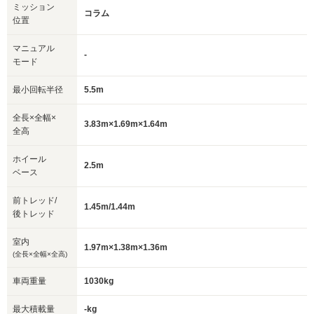
ミッション
コラム
位置
マニュアル
-
モード
最小回転半径
5.5m
全長×全幅×
3.83m×1.69m×1.64m
全高
ホイール
2.5m
ベース
前トレッド/
1.45m/1.44m
後トレッド
室内
1.97m×1.38m×1.36m
(全長×全幅×全高)
車両重量
1030kg
最大積載量
-kg