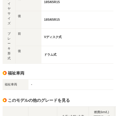
185/65R15
イ
ヤ
サ
後
イ
185/65R15
ズ
ブ
前
Vディスク式
レ
ー
キ
後
形
ドラム式
式
福祉車両
福祉車両
-
このモデルの他のグレードを見る
燃費(km/L)