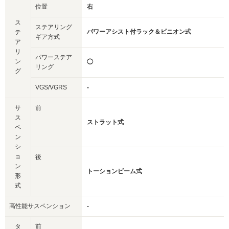
位置
右
ス
ステアリング
パワーアシスト付ラック＆ピニオン式
テ
ギア方式
ア
リ
パワーステア
ン
◯
リング
グ
VGS/VGRS
-
サ
前
ス
ストラット式
ペ
ン
シ
ョ
後
ン
トーションビーム式
形
式
高性能サスペンション
-
タ
前