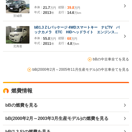
本体：
21.7
総額：
39.8
万円
万円
年式：
2013
走行：
14.6
年
万km
茨城県
bB1.3 Z Lパッケージ 4WDスマートキー ナビTV バ
ックカメラ ETC HIDヘッドライト エンジンスタ
ーター 前後ドライブレコーダー レーダー 夏冬タ
本体：
55.0
総額：
68
万円
万円
イヤ付
年式：
2011
走行：
4.8
年
万km
北海道
bBの中古車全てを見る
bB(2000年2月～2005年11月生産モデル)の中古車全てを見る
燃費情報
bBの燃費を見る
bB(2000年2月～2003年3月生産モデル)の燃費を見る
bB(1.3 S)の燃費を見る