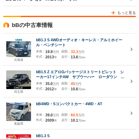
もっと見る
bBの中古車情報
bB1.3 S 4WDオーディオ・キーレス・アルミホイー
ル・ベンチシート
本体：
19.9
総額：
32.3
万円
万円
年式：
2013
走行：
13.6
年
万km
北海道
bB1.5 Z エアロGパッケージストリートビレット シ
ーカー17インチAW サブウーハー ローダウン ナ
ビ バックモニター フォグランプ
本体：
35.0
総額：
45
万円
万円
年式：
2012
走行：
10.6
年
万km
埼玉県
bB4WD・Sコンパクトカー・4WD・AT
本体：
39.0
総額：
60.5
万円
万円
年式：
2009
走行：
10.1
年
万km
青森県
bB1.3 S