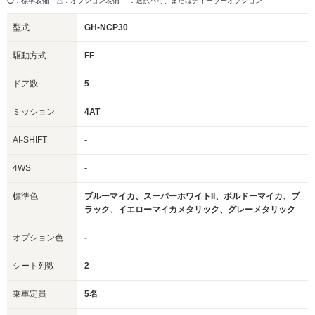
◯：標準装備 △：オプション装備
-：選択不可、またはディーラーオプション
型式
GH-NCP30
駆動方式
FF
ドア数
5
ミッション
4AT
AI-SHIFT
-
4WS
-
標準色
ブルーマイカ、スーパーホワイトII、ボルドーマイカ、ブ
ラック、イエローマイカメタリック、グレーメタリック
オプション色
-
シート列数
2
乗車定員
5名