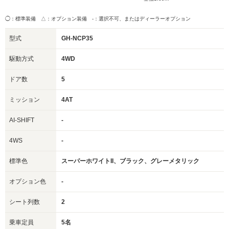
◯：標準装備 △：オプション装備
-：選択不可、またはディーラーオプション
型式
GH-NCP35
駆動方式
4WD
ドア数
5
ミッション
4AT
AI-SHIFT
-
4WS
-
標準色
スーパーホワイトII、ブラック、グレーメタリック
オプション色
-
シート列数
2
乗車定員
5名