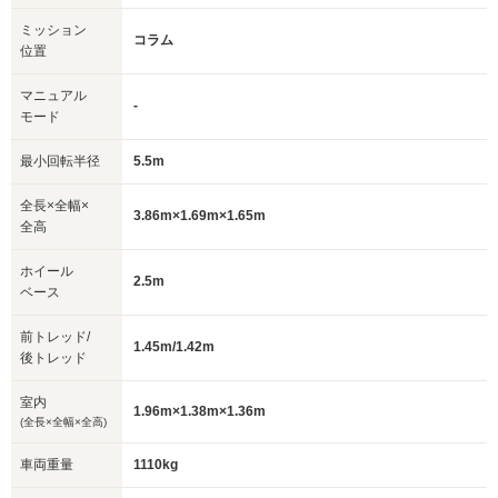
ミッション
コラム
位置
マニュアル
-
モード
最小回転半径
5.5m
全長×全幅×
3.86m×1.69m×1.65m
全高
ホイール
2.5m
ベース
前トレッド/
1.45m/1.42m
後トレッド
室内
1.96m×1.38m×1.36m
(全長×全幅×全高)
車両重量
1110kg