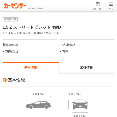
比較リスト
メニュー
特別仕様車
1.5 Z ストリートビレット 4WD
トヨタ bB / 2000年2月～2003年3月生産モデル
新車時価格
中古車価格
-
-
万円(税抜)
万円
基本情報
装備情報
基本性能
全長3.86m
全高1.65m
全幅1.69m