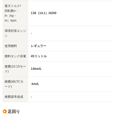
最大トルク/
回転数n・
138（14.1）/4200
m（kg・
m）/rpm
環境対策エンジ
-
ン
使用燃料
レギュラー
燃料タンク容量
45リットル
燃費(10.15モー
14km/L
ド)
燃費(WLTCモ
-km/L
ード)
燃費基準達成
-
足回り