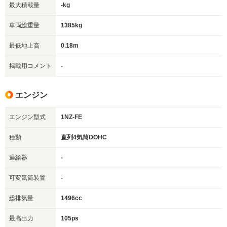
最大積載量
-kg
車両総重量
1385kg
最低地上高
0.18m
掲載用コメント
-
エンジン
エンジン型式
1NZ-FE
種類
直列4気筒DOHC
過給器
-
可変気筒装置
-
総排気量
1496cc
最高出力
105ps