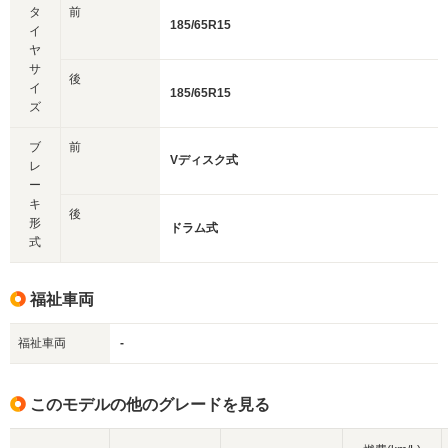
タ
前
185/65R15
イ
ヤ
サ
後
イ
185/65R15
ズ
ブ
前
Vディスク式
レ
ー
キ
後
形
ドラム式
式
福祉車両
福祉車両
-
このモデルの他のグレードを見る