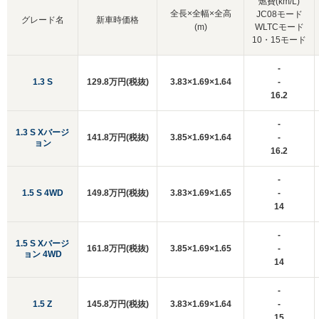
燃費(km/L)
全長×全幅×全高
JC08モード
グレード名
新車時価格
(m)
WLTCモード
10・15モード
-
1.3 S
129.8万円(税抜)
3.83×1.69×1.64
-
16.2
-
1.3 S Xバージ
141.8万円(税抜)
3.85×1.69×1.64
-
ョン
16.2
-
1.5 S 4WD
149.8万円(税抜)
3.83×1.69×1.65
-
14
-
1.5 S Xバージ
161.8万円(税抜)
3.85×1.69×1.65
-
ョン 4WD
14
-
1.5 Z
145.8万円(税抜)
3.83×1.69×1.64
-
15