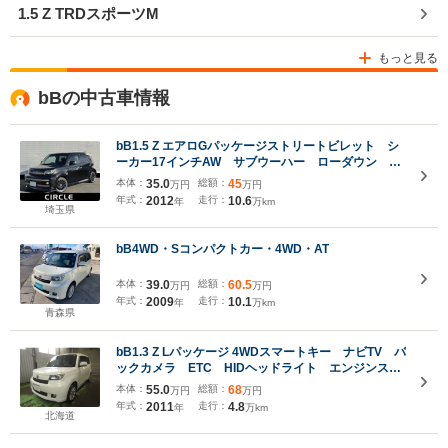
1.5 Z TRDスポーツM
もっと見る
bBの中古車情報
bB1.5 Z エアロGパッケージストリートビレット シ
ーカー17インチAW サブウーハー ローダウン ナ
ビ バックモニター フォグランプ
本体：
35.0
総額：
45
万円
万円
年式：
2012
走行：
10.6
年
万km
埼玉県
bB4WD・Sコンパクトカー・4WD・AT
本体：
39.0
総額：
60.5
万円
万円
年式：
2009
走行：
10.1
年
万km
青森県
bB1.3 Z Lパッケージ 4WDスマートキー ナビTV バ
ックカメラ ETC HIDヘッドライト エンジンスタ
ーター 前後ドライブレコーダー レーダー 夏冬タ
本体：
55.0
総額：
68
万円
万円
イヤ付
年式：
2011
走行：
4.8
年
万km
北海道