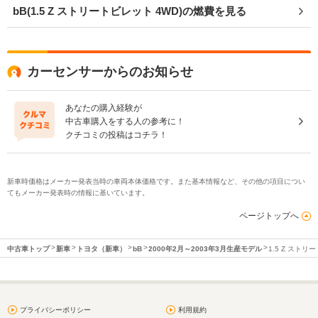
bB(1.5 Z ストリートビレット 4WD)の燃費を見る
カーセンサーからのお知らせ
あなたの購入経験が
中古車購入をする人の参考に！
クチコミの投稿はコチラ！
新車時価格はメーカー発表当時の車両本体価格です。また基本情報など、その他の項目につい
てもメーカー発表時の情報に基いています。
ページトップへ
中古車トップ
新車
トヨタ（新車）
bB
2000年2月～2003年3月生産モデル
1.5 Z ストリ
プライバシーポリシー
利用規約