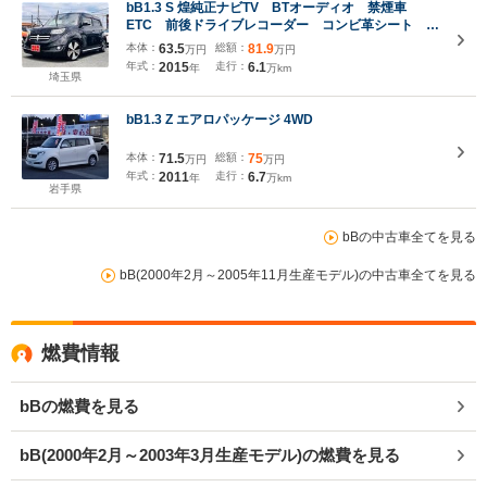
bB1.3 S 煌純正ナビTV BTオーディオ 禁煙車
ETC 前後ドライブレコーダー コンビ革シート セ
ンタースピーカー&11スピーカー アームレストコン
本体：
63.5
総額：
81.9
万円
万円
トローラー HID DAD17インチAW ローダウンサ
年式：
2015
走行：
6.1
年
万km
ス LEDテール
埼玉県
bB1.3 Z エアロパッケージ 4WD
本体：
71.5
総額：
75
万円
万円
年式：
2011
走行：
6.7
年
万km
岩手県
bBの中古車全てを見る
bB(2000年2月～2005年11月生産モデル)の中古車全てを見る
燃費情報
bBの燃費を見る
bB(2000年2月～2003年3月生産モデル)の燃費を見る