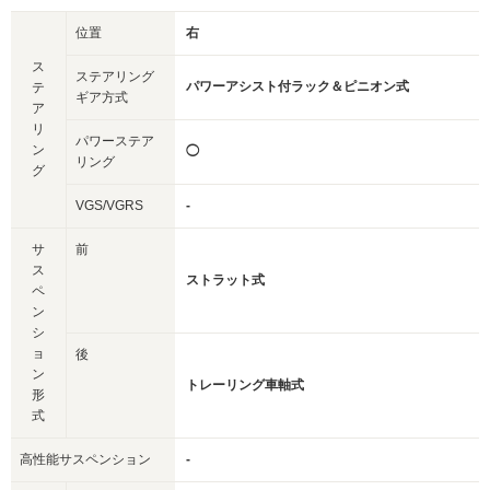
位置
右
ス
ステアリング
パワーアシスト付ラック＆ピニオン式
テ
ギア方式
ア
リ
パワーステア
ン
◯
リング
グ
VGS/VGRS
-
サ
前
ス
ストラット式
ペ
ン
シ
ョ
後
ン
トレーリング車軸式
形
式
高性能サスペンション
-