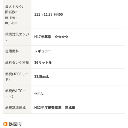
最大トルク/
回転数n・
111（11.3）/4400
m（kg・
m）/rpm
環境対策エンジ
H17年基準 ☆☆☆☆
ン
使用燃料
レギュラー
燃料タンク容量
36リットル
燃費(JC08モー
33.8km/L
ド)
燃費(WLTCモ
-km/L
ード)
燃費基準達成
H32年度燃費基準 達成車
足回り