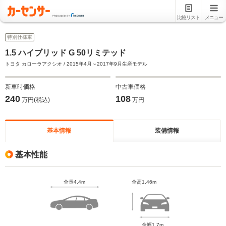
比較リスト
メニュー
特別仕様車
1.5 ハイブリッド G 50リミテッド
トヨタ カローラアクシオ / 2015年4月～2017年9月生産モデル
新車時価格
中古車価格
240
108
万円(税込)
万円
基本情報
装備情報
基本性能
全長4.4m
全高1.46m
全幅1.7m