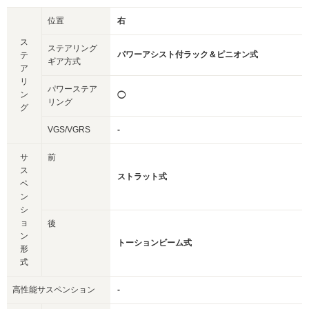
位置
右
ス
ステアリング
パワーアシスト付ラック＆ピニオン式
テ
ギア方式
ア
リ
パワーステア
ン
◯
リング
グ
VGS/VGRS
-
サ
前
ス
ストラット式
ペ
ン
シ
ョ
後
ン
トーションビーム式
形
式
高性能サスペンション
-