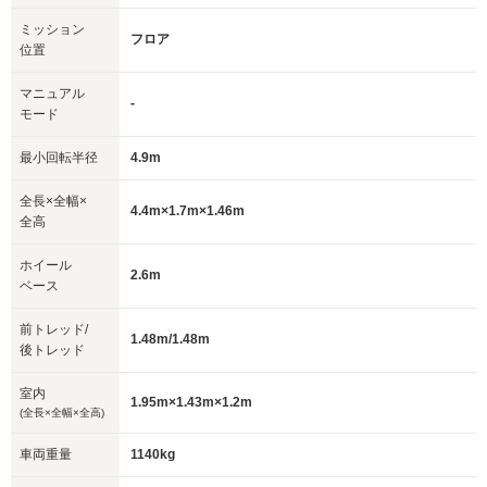
ミッション
フロア
位置
マニュアル
-
モード
最小回転半径
4.9m
全長×全幅×
4.4m×1.7m×1.46m
全高
ホイール
2.6m
ベース
前トレッド/
1.48m/1.48m
後トレッド
室内
1.95m×1.43m×1.2m
(全長×全幅×全高)
車両重量
1140kg