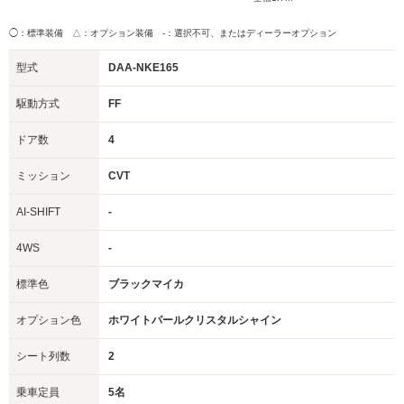
◯：標準装備 △：オプション装備
-：選択不可、またはディーラーオプション
型式
DAA-NKE165
駆動方式
FF
ドア数
4
ミッション
CVT
AI-SHIFT
-
4WS
-
標準色
ブラックマイカ
オプション色
ホワイトパールクリスタルシャイン
シート列数
2
乗車定員
5名