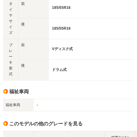
タ
前
185/55R16
イ
ヤ
サ
後
イ
185/55R16
ズ
ブ
前
Vディスク式
レ
ー
キ
後
形
ドラム式
式
福祉車両
福祉車両
-
このモデルの他のグレードを見る