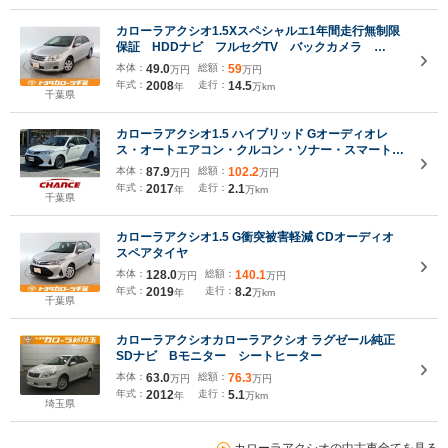
カローラアクシオ1.5Xスペシャルエ1年間走行無制限
保証 HDDナビ フルセグTV バックカメラ
ETC DVD再生 オートエアコン
本体：
49.0
総額：
59
万円
万円
年式：
2008
走行：
14.5
年
万km
千葉県
カローラアクシオ1.5 ハイブリッド Gオーディオレ
ス・オートエアコン・クルコン・ソナー・スマートキ
ー・プッシュスタート・衝突軽減ブレーキ・横滑り防
本体：
87.9
総額：
102.2
万円
万円
止・車線逸脱防止・光軸調整・電動格納ドアミラー・
年式：
2017
走行：
2.1
年
万km
オートハイビーム
千葉県
カローラアクシオ1.5 G衝突被害軽減 CDオーディオ
スペアタイヤ
本体：
128.0
総額：
140.1
万円
万円
年式：
2019
走行：
8.2
年
万km
千葉県
カローラアクシオカローラアクシオ ラグゼール純正
SDナビ Bモニター シートヒーター
本体：
63.0
総額：
76.3
万円
万円
年式：
2012
走行：
5.1
年
万km
埼玉県
カローラアクシオの中古車全てを見る