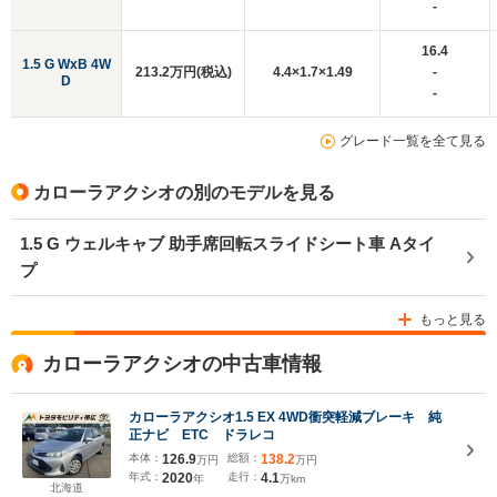
-
16.4
1.5 G WxB 4W
213.2万円(税込)
4.4×1.7×1.49
-
D
-
グレード一覧を全て見る
カローラアクシオの別のモデルを見る
1.5 G ウェルキャブ 助手席回転スライドシート車 Aタイ
プ
もっと見る
カローラアクシオの中古車情報
カローラアクシオ1.5 EX 4WD衝突軽減ブレーキ 純
正ナビ ETC ドラレコ
本体：
126.9
総額：
138.2
万円
万円
年式：
2020
走行：
4.1
年
万km
北海道