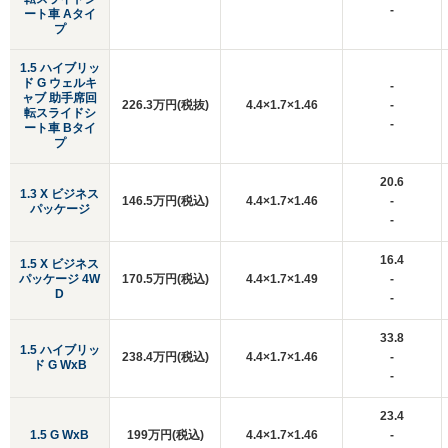
-
ート車 Aタイ
プ
1.5 ハイブリッ
ド G ウェルキ
-
ャブ 助手席回
226.3万円(税抜)
4.4×1.7×1.46
-
転スライドシ
-
ート車 Bタイ
プ
20.6
1.3 X ビジネス
146.5万円(税込)
4.4×1.7×1.46
-
パッケージ
-
16.4
1.5 X ビジネス
パッケージ 4W
170.5万円(税込)
4.4×1.7×1.49
-
D
-
33.8
1.5 ハイブリッ
238.4万円(税込)
4.4×1.7×1.46
-
ド G WxB
-
23.4
1.5 G WxB
199万円(税込)
4.4×1.7×1.46
-