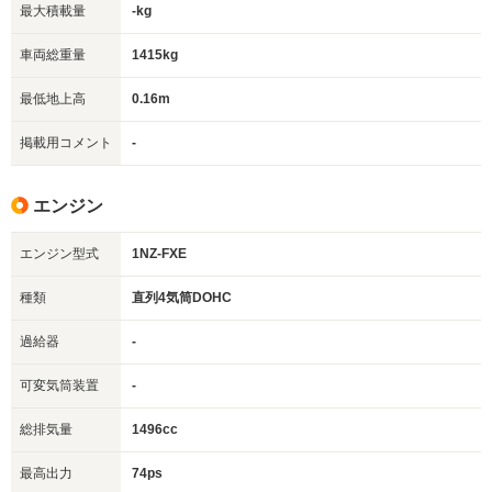
最大積載量
-kg
車両総重量
1415kg
最低地上高
0.16m
掲載用コメント
-
エンジン
エンジン型式
1NZ-FXE
種類
直列4気筒DOHC
過給器
-
可変気筒装置
-
総排気量
1496cc
最高出力
74ps