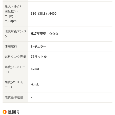
最大トルク/
回転数n・
380（38.8）/4400
m（kg・
m）/rpm
環境対策エンジ
H17年基準 ☆☆☆
ン
使用燃料
レギュラー
燃料タンク容量
72リットル
燃費(JC08モー
8km/L
ド)
燃費(WLTCモ
-km/L
ード)
燃費基準達成
-
足回り