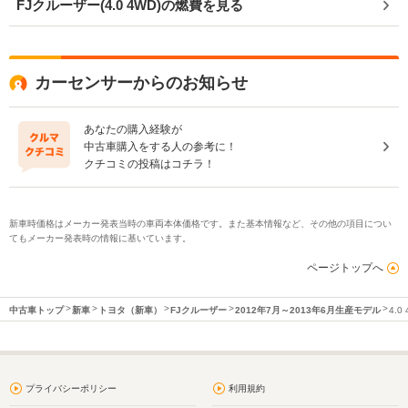
FJクルーザー(4.0 4WD)の燃費を見る
カーセンサーからのお知らせ
あなたの購入経験が
中古車購入をする人の参考に！
クチコミの投稿はコチラ！
新車時価格はメーカー発表当時の車両本体価格です。また基本情報など、その他の項目につい
てもメーカー発表時の情報に基いています。
ページトップへ
中古車トップ
新車
トヨタ（新車）
FJクルーザー
2012年7月～2013年6月生産モデル
4.0
プライバシーポリシー
利用規約