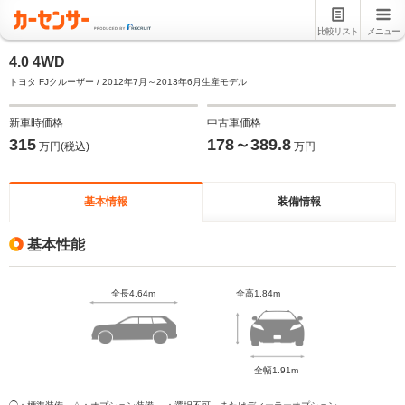
比較リスト
メニュー
4.0 4WD
トヨタ FJクルーザー / 2012年7月～2013年6月生産モデル
新車時価格
中古車価格
315
178～389.8
万円(税込)
万円
基本情報
装備情報
基本性能
全長4.64m
全高1.84m
全幅1.91m