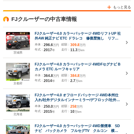
もっと見る
FJクルーザーの中古車情報
FJクルーザー4.0 カラーパッケージ 4WDリフトUP 社
外AW 純正ナビ ETC ドラレコ 修復歴無し リフト
アップ 純正SDナビ Bluetooth対応 フルセグ
本体：
296.6
総額：
309.8
万円
万円
TV バックカメラ ドライブレコーダー フロン
年式：
2017
走行：
11.3
年
万km
トフォグ バックフォグ バックソナー
茨城県
FJクルーザー4.0 カラーパッケージ 4WDFセグナビ B
カメラ ETC ルーフキャリア
本体：
364.8
総額：
384.8
万円
万円
年式：
2014
走行：
2.7
年
万km
京都府
FJクルーザー4.0 オフロードパッケージ 4WD本州仕
入れ/社外デジタルインナーミラー/デフロック/社外
androidオーディオ/バックカメラ/ETC/リヤフォグラ
本体：
250.0
総額：
258
万円
万円
ンプ/ワイパーデアイサー/4WD切替/クロールコントロ
年式：
2015
走行：
10
年
万km
ール/ビルシュタインショックアブソ-バー
北海道
FJクルーザー4.0 カラーパッケージ 4WD禁煙車 SD
ナビ バックカメラ フルセグTV クルコン 横滑