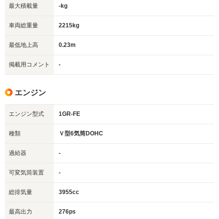
最大積載量
-kg
車両総重量
2215kg
最低地上高
0.23m
掲載用コメント
-
エンジン
エンジン型式
1GR-FE
種類
Ｖ型6気筒DOHC
過給器
-
可変気筒装置
-
総排気量
3955cc
最高出力
276ps