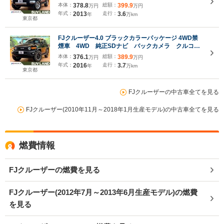
り防止装置 純正17インチアルミ キーレス ETC
本体：
378.8
総額：
399.9
万円
万円
年式：
2013
走行：
3.6
年
万km
東京都
FJクルーザー4.0 ブラックカラーパッケージ 4WD禁
煙車 4WD 純正SDナビ バックカメラ クルコ
ン クリアランスソナー デフロック ETC ドラレ
本体：
376.1
総額：
389.9
万円
万円
コ 純正17インチアルミ フルセグTV Bluetooth
年式：
2016
走行：
3.7
年
万km
キーレス
東京都
FJクルーザーの中古車全てを見る
FJクルーザー(2010年11月～2018年1月生産モデル)の中古車全てを見る
燃費情報
FJクルーザーの燃費を見る
FJクルーザー(2012年7月～2013年6月生産モデル)の燃費
を見る