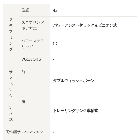
位置
右
ス
ステアリング
パワーアシスト付ラック＆ピニオン式
テ
ギア方式
ア
リ
パワーステア
ン
◯
リング
グ
VGS/VGRS
-
サ
前
ス
ダブルウィッシュボーン
ペ
ン
シ
ョ
後
ン
トレーリングリンク車軸式
形
式
高性能サスペンション
-