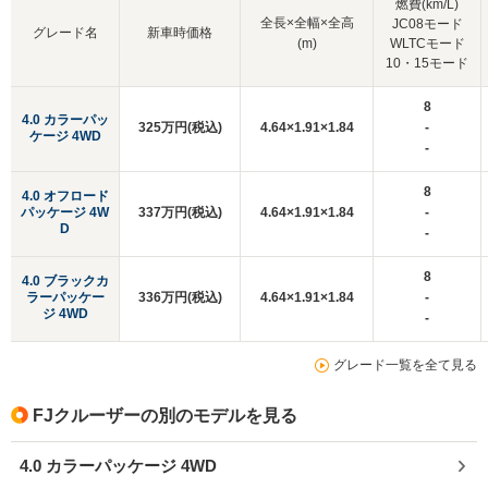
燃費(km/L)
全長×全幅×全高
JC08モード
グレード名
新車時価格
(m)
WLTCモード
10・15モード
8
4.0 カラーパッ
325万円(税込)
4.64×1.91×1.84
-
ケージ 4WD
-
8
4.0 オフロード
パッケージ 4W
337万円(税込)
4.64×1.91×1.84
-
D
-
8
4.0 ブラックカ
ラーパッケー
336万円(税込)
4.64×1.91×1.84
-
ジ 4WD
-
グレード一覧を全て見る
FJクルーザーの別のモデルを見る
4.0 カラーパッケージ 4WD