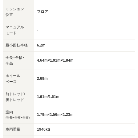
ミッション
フロア
位置
マニュアル
-
モード
最小回転半径
6.2m
全長×全幅×
4.64m×1.91m×1.84m
全高
ホイール
2.69m
ベース
前トレッド/
1.61m/1.61m
後トレッド
室内
1.79m×1.56m×1.23m
(全長×全幅×全高)
車両重量
1940kg