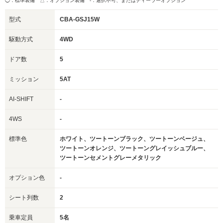
◯：標準装備 △：オプション装備
-：選択不可、またはディーラーオプション
型式
CBA-GSJ15W
駆動方式
4WD
ドア数
5
ミッション
5AT
AI-SHIFT
-
4WS
-
標準色
ホワイト、ツートーンブラック、ツートーンベージュ、
ツートーンオレンジ、ツートーングレイッシュブルー、
ツートーンセメントグレーメタリック
オプション色
-
シート列数
2
乗車定員
5名