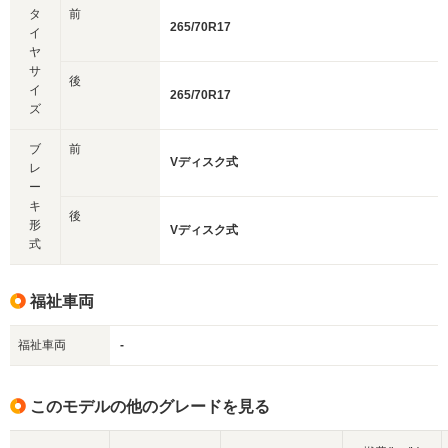
タ
前
265/70R17
イ
ヤ
サ
後
イ
265/70R17
ズ
ブ
前
Vディスク式
レ
ー
キ
後
形
Vディスク式
式
福祉車両
福祉車両
-
このモデルの他のグレードを見る