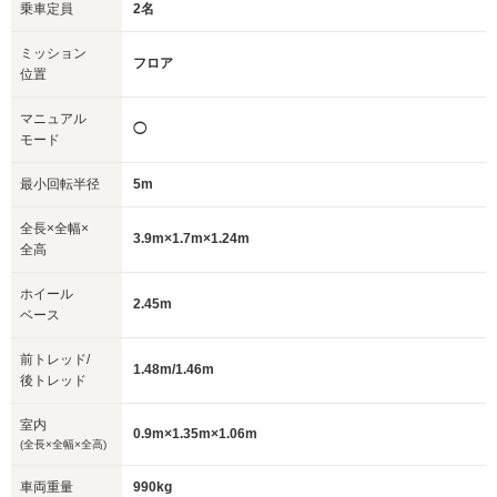
乗車定員
2名
ミッション
フロア
位置
マニュアル
◯
モード
最小回転半径
5m
全長×全幅×
3.9m×1.7m×1.24m
全高
ホイール
2.45m
ベース
前トレッド/
1.48m/1.46m
後トレッド
室内
0.9m×1.35m×1.06m
(全長×全幅×全高)
車両重量
990kg