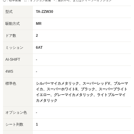
◯：標準装備 △：オプション装備
-：選択不可、またはディーラーオプション
型式
TA-ZZW30
駆動方式
MR
ドア数
2
ミッション
6AT
AI-SHIFT
-
4WS
-
標準色
シルバーマイカメタリック、スーパーレッドV、ブルーマ
イカ、スーパーホワイトII、ブラック、スーパーブライト
イエロー、グレーマイカメタリック、ライトブルーマイ
カメタリック
オプション色
-
シート列数
1