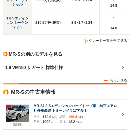
ョン シーケン
225.5万円(税抜)
3.9×1.7×1.24
-
シャル
14.8
-
1.8 Sエディシ
ョン シーケン
210.5万円(税抜)
3.9×1.7×1.24
-
シャル
14.8
グレード一覧を全て見る
MR-Sの別のモデルを見る
1.8 VM180 ザガート 標準仕様
もっと見る
MR-Sの中古車情報
MR-S1.8 Sエディションハードトップ車 純正エアロ
社外車高調 トミーカイラ17アルミ
本体：
178.0
総額：
196.4
万円
万円
年式：
1999
走行：
12.2
年
万km
愛知県