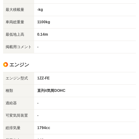
最大積載量
-kg
車両総重量
1100kg
最低地上高
0.14m
掲載用コメント
-
エンジン
エンジン型式
1ZZ-FE
種類
直列4気筒DOHC
過給器
-
可変気筒装置
-
総排気量
1794cc