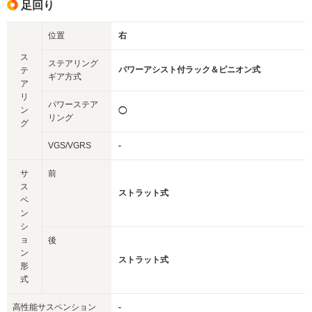
足回り
位置
右
ス
ステアリング
パワーアシスト付ラック＆ピニオン式
テ
ギア方式
ア
リ
パワーステア
ン
◯
リング
グ
VGS/VGRS
-
サ
前
ス
ストラット式
ペ
ン
シ
ョ
後
ン
ストラット式
形
式
高性能サスペンション
-