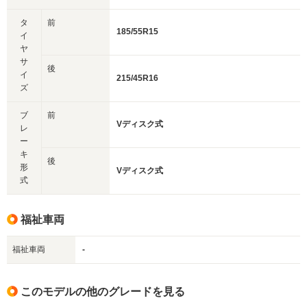
タ
前
185/55R15
イ
ヤ
サ
後
イ
215/45R16
ズ
ブ
前
Vディスク式
レ
ー
キ
後
形
Vディスク式
式
福祉車両
福祉車両
-
このモデルの他のグレードを見る