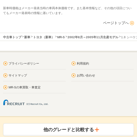
新車時価格はメーカー発表当時の車両本体価格です。また基本情報など、その他の項目につい
てもメーカー発表時の情報に基いています。
ページトップへ
中古車トップ
新車
トヨタ（新車）
MR-S
2002年8月～2005年11月生産モデル
1.8 シー
プライバシーポリシー
利用規約
サイトマップ
お問い合わせ
MR-Sの車買取・車査定
他のグレードと比較する