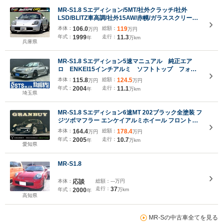
MR-S1.8 Sエディション/5MT/社外クラッチ/社外
LSD/BLITZ車高調/社外15AW/赤幌/ガラススクリーン/
エアコン動作確認済み/カロッツェリアオーディ
本体：
106.0
総額：
119
万円
万円
オ/USB接続/ETC/キーレスエントリー/
年式：
1999
走行：
11.3
年
万km
兵庫県
MR-S1.8 Sエディション5速マニュアル 純正エア
ロ ENKEI15インチアルミ ソフトトップ フォグ
ランプ 社外ステアリング 社外ナビ フルセグ
本体：
115.8
総額：
124.5
万円
万円
TV Bluetooth接続 リモコンキー ETC車載器
年式：
2004
走行：
11.1
年
万km
ユーザー様直接仕入れ
埼玉県
MR-S1.8 Sエディション6速MT 202ブラック全塗装 フ
ジツボマフラー エンケイアルミホイール フロントエ
アロ ETC ゴリラナビ ワンセグ ソフトトップ キーレ
本体：
164.4
総額：
178.4
万円
万円
スエントリー 助手席エアバック CD再生 フォグライ
年式：
2005
走行：
10.7
年
万km
ト エアコン パワーウィンドウ
愛知県
MR-S1.8
本体：
応談
総額：
---万円
走行：
37
年式：
2000
万km
年
高知県
MR-Sの中古車全てを見る