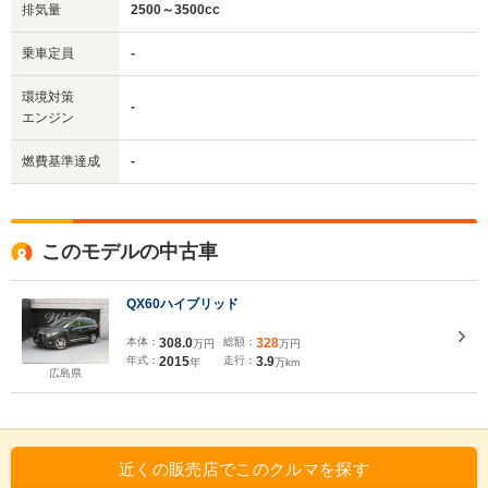
排気量
2500～3500cc
乗車定員
-
環境対策
-
エンジン
燃費基準達成
-
このモデルの中古車
QX60ハイブリッド
本体：
308.0
総額：
328
万円
万円
年式：
2015
走行：
3.9
年
万km
広島県
近くの販売店でこのクルマを探す