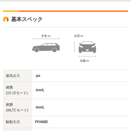
基本スペック
全長-m
全高-m
全幅-m
最高出力
-ps
燃費
-km/L
(10.15モード)
燃費
-km/L
(WLTCモード)
駆動方式
FF/4WD