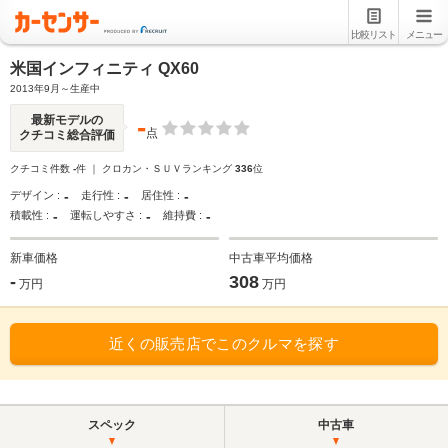
比較リスト
メニュー
米国インフィニティ QX60
2013年9月～生産中
-
最新モデルの
点
クチコミ総合評価
クチコミ件数
-
件 ｜ クロカン・ＳＵＶランキング
336
位
-
-
-
デザイン :
走行性 :
居住性 :
-
-
-
積載性 :
運転しやすさ :
維持費 :
新車価格
中古車平均価格
-
308
万円
万円
近くの販売店でこのクルマを探す
スペック
中古車