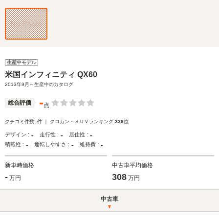
生産中モデル
米国インフィニティ QX60
2013年9月～生産中のカタログ
-
総合評価
点
クチコミ件数
-
件 ｜ クロカン・ＳＵＶランキング
336
位
-
-
-
デザイン :
走行性 :
居住性 :
-
-
-
積載性 :
運転しやすさ :
維持費 :
新車時価格
中古車平均価格
-
308
万円
万円
中古車