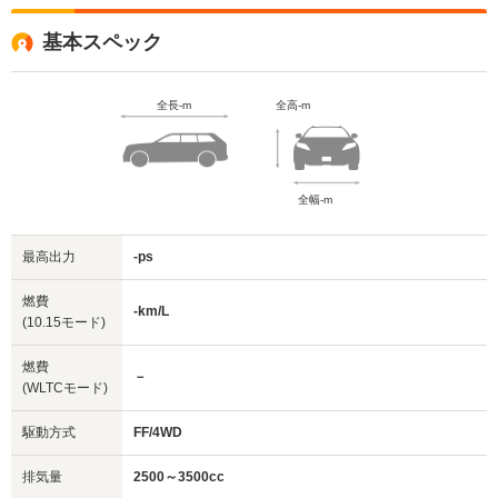
基本スペック
全長-m
全高-m
全幅-m
最高出力
-ps
燃費
-km/L
(10.15モード)
燃費
－
(WLTCモード)
駆動方式
FF/4WD
排気量
2500～3500cc