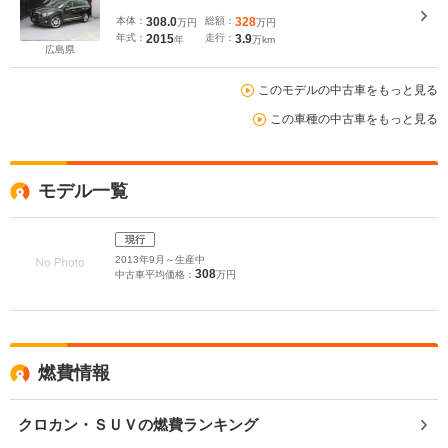
本体：
308.0
総額：
328
万円
万円
年式：
2015
走行：
3.9
年
万km
広島県
このモデルの中古車をもっと見る
この車種の中古車をもっと見る
モデル一覧
現行
2013年9月～生産中
308
中古車平均価格：
万円
燃費情報
クロカン・ＳＵＶの燃費ランキング