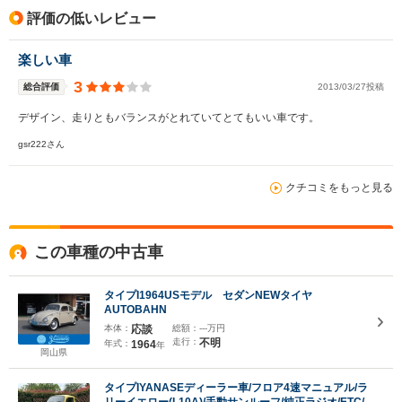
評価の低いレビュー
楽しい車
3
総合評価
2013/03/27投稿
デザイン、走りともバランスがとれていてとてもいい車です。
gsr222さん
クチコミをもっと見る
この車種の中古車
タイプI1964USモデル セダンNEWタイヤ
AUTOBAHN
本体：
応談
総額：
---万円
走行：
不明
年式：
1964
年
岡山県
タイプIYANASEディーラー車/フロア4速マニュアル/ラ