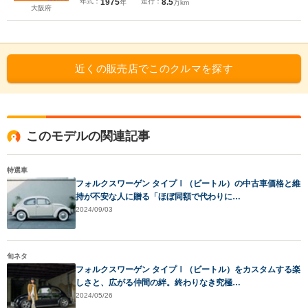
年式：
1975
走行：
8.5
年
万km
大阪府
近くの販売店でこのクルマを探す
このモデルの関連記事
特選車
フォルクスワーゲン タイプⅠ（ビートル）の中古車価格と維
持が不安な人に贈る「ほぼ同額で代わりに…
2024/09/03
旬ネタ
フォルクスワーゲン タイプⅠ（ビートル）をカスタムする楽
しさと、広がる仲間の絆。終わりなき究極…
2024/05/26