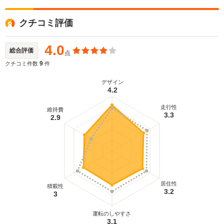
クチコミ評価
4.0
総合評価
点
9
クチコミ件数
件
デザイン
4.2
走行性
維持費
3.3
2.9
居住性
積載性
3.2
3
運転のしやすさ
3.1