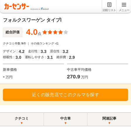
比較リスト
メニュー
フォルクスワーゲン タイプI
4.0
総合評価
点
クチコミ件数
9
件 ｜ その他ランキング
-
位
4.2
3.3
3.2
デザイン :
走行性 :
居住性 :
3.0
3.1
2.9
積載性 :
運転しやすさ :
維持費 :
新車価格
中古車平均価格
-
270.9
万円
万円
近くの販売店でこのクルマを探す
クチコミ
中古車
関連記事