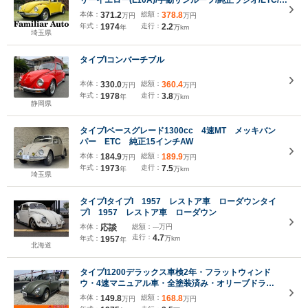
リーイエロー(L10A)/手動サンルーフ/純正ラジオ/ETC/ヤ
ナセ保証書/取扱説明書/記録簿
本体：
371.2
総額：
378.8
万円
万円
(S51.S52.S53.S54.S55.S56.S59.S61.H22.H25.H28.R5)
年式：
1974
走行：
2.2
年
万km
埼玉県
タイプIコンバーチブル
本体：
330.0
総額：
360.4
万円
万円
年式：
1978
走行：
3.8
年
万km
静岡県
タイプIベースグレード1300cc 4速MT メッキバン
パー ETC 純正15インチAW
本体：
184.9
総額：
189.9
万円
万円
年式：
1973
走行：
7.5
年
万km
埼玉県
タイプIタイプI 1957 レストア車 ローダウンタイ
プI 1957 レストア車 ローダウン
本体：
応談
総額：
---万円
走行：
4.7
年式：
1957
万km
年
北海道
タイプI1200デラックス車検2年・フラットウィンド
ウ・4速マニュアル車・全塗装済み・オリーブドラ
ブ・運転席RECAROシート・1200cc・空冷エンジ
本体：
149.8
総額：
168.8
万円
万円
ン・5人乗り