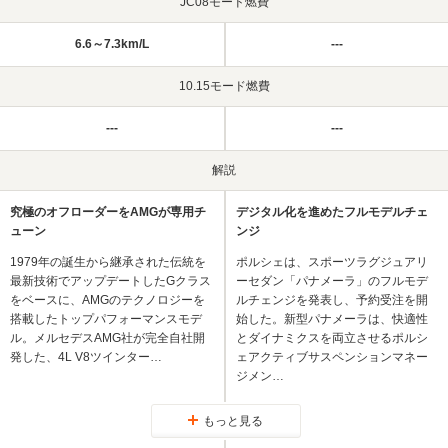
JC08モード燃費
6.6～7.3km/L
---
10.15モード燃費
---
---
解説
究極のオフローダーをAMGが専用チ
デジタル化を進めたフルモデルチェ
ューン
ンジ
1979年の誕生から継承された伝統を
ポルシェは、スポーツラグジュアリ
最新技術でアップデートしたGクラス
ーセダン「パナメーラ」のフルモデ
をベースに、AMGのテクノロジーを
ルチェンジを発表し、予約受注を開
搭載したトップパフォーマンスモデ
始した。新型パナメーラは、快適性
ル。メルセデスAMG社が完全自社開
とダイナミクスを両立させるポルシ
発した、4L V8ツインター…
ェアクティブサスペンションマネー
ジメン…
もっと見る