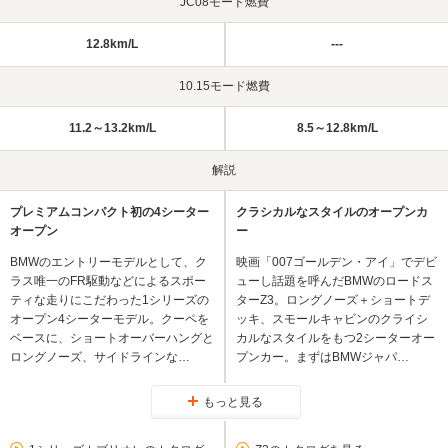
JC08モード燃費
12.8km/L
---
10.15モード燃費
11.2～13.2km/L
8.5～12.8km/L
解説
プレミアムコンパクト初の4シーター
クラシカルなスタイルのオープンカ
オープン
ー
BMWのエントリーモデルとして、ク
映画「007ゴールデン・アイ」でデビ
ラス唯一のFR駆動などによるスポー
ューし話題を呼んだBMWのロードス
ティな走りにこだわった1シリーズの
ターZ3。ロングノーズ＋ショートデ
オープン4シーターモデル。クーペを
ッキ、スモールキャビンのクライシ
ベースに、ショートオーバーハングと
カルなスタイルをもつ2シーターオー
ロングノーズ、サイドラインな…
プンカー。まずはBMWジャパ…
もっと見る