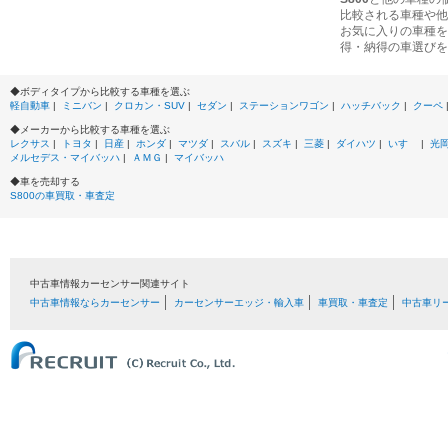
比較される車種や他
お気に入りの車種を
得・納得の車選びを
◆ボディタイプから比較する車種を選ぶ
軽自動車
|
ミニバン
|
クロカン・SUV
|
セダン
|
ステーションワゴン
|
ハッチバック
|
クーペ
◆メーカーから比較する車種を選ぶ
レクサス
|
トヨタ
|
日産
|
ホンダ
|
マツダ
|
スバル
|
スズキ
|
三菱
|
ダイハツ
|
いすゞ
|
光
メルセデス・マイバッハ
|
ＡＭＧ
|
マイバッハ
◆車を売却する
S800の車買取・車査定
中古車情報カーセンサー関連サイト
中古車情報ならカーセンサー
カーセンサーエッジ・輸入車
車買取・車査定
中古車リ