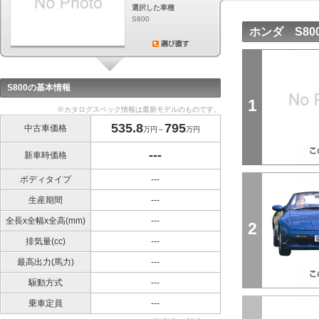
選択した車種
S800
ホンダ S8
S800の基本情報
1
※カタログスペック情報は最新モデルのものです。
535.8
795
中古車価格
万円～
万円
---
新車時価格
ボディタイプ
---
生産期間
---
全長x全幅x全高(mm)
---
2
排気量(cc)
---
最高出力(馬力)
---
駆動方式
---
乗車定員
---