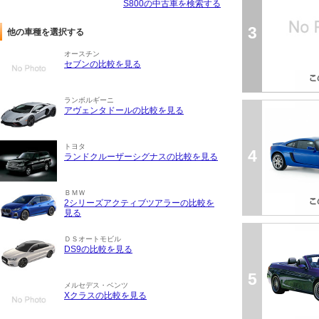
S800の中古車を検索する
3
他の車種を選択する
オースチン
セブンの比較を見る
ランボルギーニ
アヴェンタドールの比較を見る
トヨタ
4
ランドクルーザーシグナスの比較を見る
ＢＭＷ
2シリーズアクティブツアラーの比較を
見る
ＤＳオートモビル
DS9の比較を見る
5
メルセデス・ベンツ
Xクラスの比較を見る