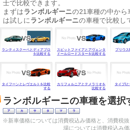
士で比較できます。
まずは
ランボルギーニ
の21車種の中か
は試しに
ランボルギーニ
の車種で比較し
ランティスクーペとディアブロ
スピットファイアとアヴェンタ
プリウス
を比較する
ドールロードスターを比較する
タイフーンとレヴエルトを比較
カリフォルニアとテメラリオを
タイプI
する
比較する
ランボルギーニの車種を選択
ア
カ
サ
タ
マ
ラ
※新車価格については消費税込み価格と、消費税抜
場については消費税込み価