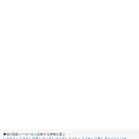
◆他の国産メーカーから比較する車種を選ぶ
レクサス
|
トヨタ
|
日産
|
ホンダ
|
マツダ
|
スバル
|
スズキ
|
三菱
|
ダイハツ
|
いすゞ