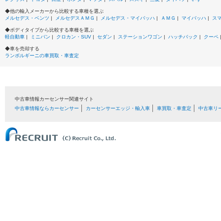
◆他の輸入メーカーから比較する車種を選ぶ
メルセデス・ベンツ
|
メルセデスＡＭＧ
|
メルセデス・マイバッハ
|
ＡＭＧ
|
マイバッハ
|
ス
◆ボディタイプから比較する車種を選ぶ
軽自動車
|
ミニバン
|
クロカン・SUV
|
セダン
|
ステーションワゴン
|
ハッチバック
|
クーペ
◆車を売却する
ランボルギーニの車買取・車査定
中古車情報カーセンサー関連サイト
中古車情報ならカーセンサー
カーセンサーエッジ・輸入車
車買取・車査定
中古車リ