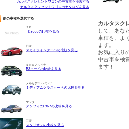
カルタスクレセントワゴンの中古車を検索する
カルタスクレセントワゴンのカタログを見る
他の車種を選択する
カルタスク
ＴＤ
して、あな
TD2000の比較を見る
車種を、よ
ます。
日産
スカイラインクーペの比較を見る
お気に入り
中古車を検
ＢＭＷアルピナ
ます！
B3クーペの比較を見る
メルセデス・ベンツ
ミディアムクラスクーペの比較を見る
マツダ
アンフィニRX-7の比較を見る
三菱
スタリオンの比較を見る