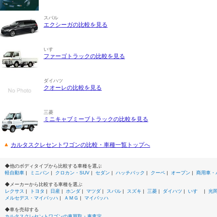
スバル
エクシーガの比較を見る
いすゞ
ファーゴトラックの比較を見る
ダイハツ
クオーレの比較を見る
三菱
ミニキャブミーブトラックの比較を見る
カルタスクレセントワゴンの比較・車種一覧トップへ
◆他のボディタイプから比較する車種を選ぶ
軽自動車
|
ミニバン
|
クロカン・SUV
|
セダン
|
ハッチバック
|
クーペ
|
オープン
|
商用車・
◆メーカーから比較する車種を選ぶ
レクサス
|
トヨタ
|
日産
|
ホンダ
|
マツダ
|
スバル
|
スズキ
|
三菱
|
ダイハツ
|
いすゞ
|
光
メルセデス・マイバッハ
|
ＡＭＧ
|
マイバッハ
◆車を売却する
カルタスクレセントワゴンの車買取・車査定