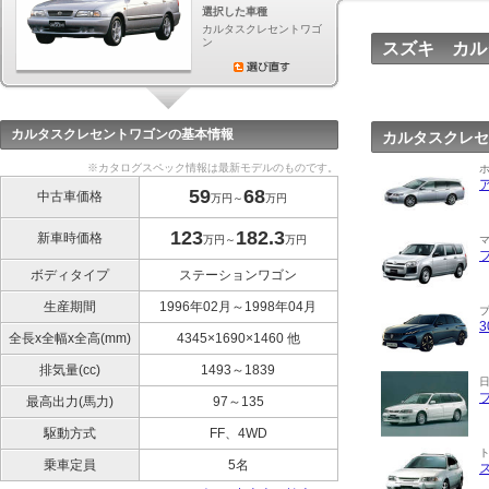
選択した車種
カルタスクレセントワゴ
ン
スズキ カル
カルタスクレセントワゴンの基本情報
カルタスクレセ
※カタログスペック情報は最新モデルのものです。
59
68
中古車価格
万円～
万円
123
182.3
新車時価格
万円～
万円
ボディタイプ
ステーションワゴン
生産期間
1996年02月～1998年04月
全長x全幅x全高(mm)
4345×1690×1460 他
排気量(cc)
1493～1839
最高出力(馬力)
97～135
駆動方式
FF、4WD
乗車定員
5名