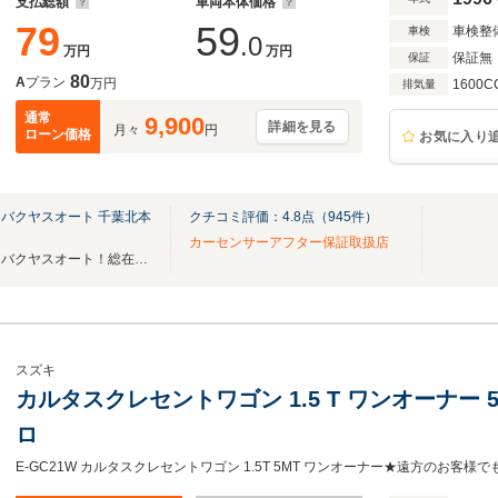
支払総額
車両本体価格
79
59
車検整
車検
.0
万円
万円
保証無
保証
80
A
プラン
万円
1600C
排気量
通常
9,900
詳細を見る
月々
円
ローン価格
お気に入り
バクヤスオート 千葉北本
クチコミ評価：
4.8
点（
945
件）
カーセンサーアフター保証取扱店
あなただけの宝物が見つかる！バクヤスオート！総在庫500台以上！希少車・絶版車も！
スズキ
カルタスクレセントワゴン 1.5 T ワンオーナー 
ロ
E-GC21W カルタスクレセントワゴン 1.5T 5MT ワンオーナー★遠方のお客