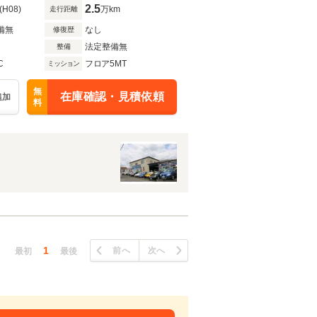
2.5
(H08)
万km
走行距離
備無
なし
修復歴
法定整備無
整備
C
フロア5MT
ミッション
無
在庫確認・見積依頼
追加
料
1
前へ
次へ
最初
最後