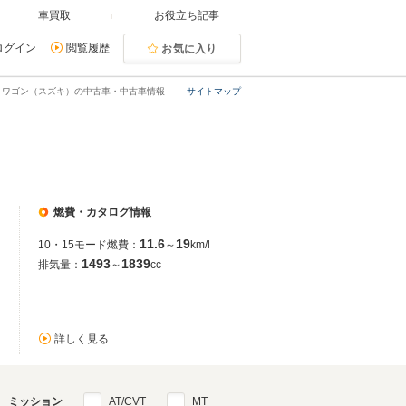
車買取
お役立ち記事
ログイン
閲覧履歴
お気に入り
トワゴン（スズキ）の中古車・中古車情報
サイトマップ
燃費・カタログ情報
11.6
19
10・15モード燃費：
～
km/l
1493
1839
排気量：
～
cc
詳しく見る
ミッション
AT/CVT
MT