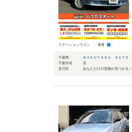
ステーションワゴン
薄青
千葉県
ＢＡＫＵＹＡＳＵ ＡＵＴＯ 
千葉市花
店
見川区