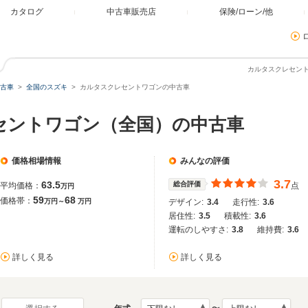
カタログ
中古車販売店
保険/ローン/他
カルタスクレセン
古車
全国のスズキ
カルタスクレセントワゴンの中古車
セントワゴン（全国）の中古車
価格相場情報
みんなの評価
3.7
63.5
総合評価
平均価格：
点
万円
59
68
価格帯：
万円～
万円
デザイン:
3.4
走行性:
3.6
居住性:
3.5
積載性:
3.6
運転のしやすさ:
3.8
維持費:
3.6
詳しく見る
詳しく見る