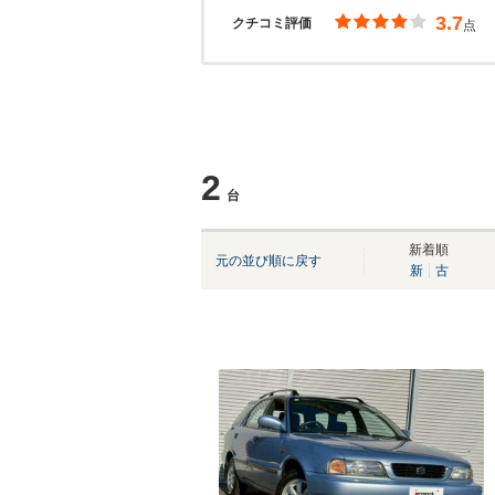
3.7
クチコミ評価
点
2
台
新着順
元の並び順に戻す
新
古