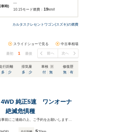
---
新車時)
19
10.15モード燃費：
km/l
カルタスクレセントワゴン(スズキ)の燃費
スライドショーで見る
中古車相場
1
前へ
次へ
最初
最後
走行距離
排気量
車検
修復歴
多
少
多
少
付
無
無
有
ジ 4WD 純正5速 ワンオーナ
ン 絶滅危惧種
現在、下取り強化中です！どんなお車でも下取りさせていただきます♪ご来店時は事前にご連絡の上、ご予約をお願いします。ご予約無しの場合、ご案内できない場合もございます。
5
(H08)
万km
走行距離