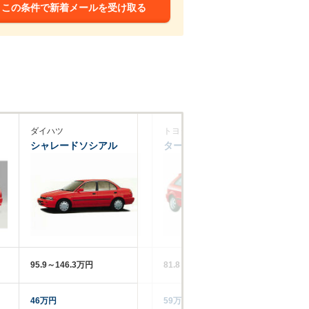
この条件で新着メールを受け取る
ダイハツ
トヨタ
日
シャレードソシアル
ターセル
ル
95.9～146.3万円
81.8～161.3万円
92
46万円
59万円
3