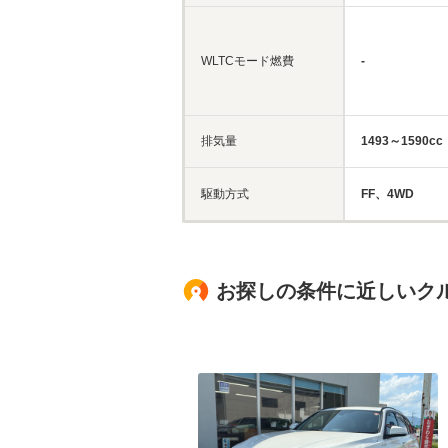
WLTCモード燃費
-
排気量
1493～1590cc
駆動方式
FF、4WD
お探しの条件に近しいク