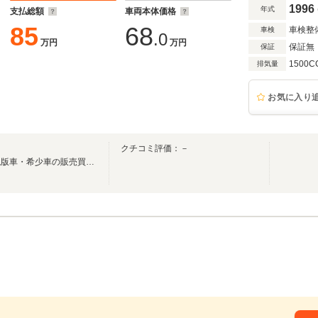
1996
年式
支払総額
車両本体価格
85
68
車検整
車検
.0
万円
万円
保証無
保証
1500C
排気量
お気に入り
クチコミ評価：－
東京都町田市で創業３５年！絶版車・希少車の販売買取をやっている車屋さんです。