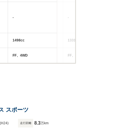
-
-
-
1498cc
1331～1496cc
14
FF、4WD
FF、4WD
FF
ンス スポーツ
8.3
(H24)
万km
走行距離