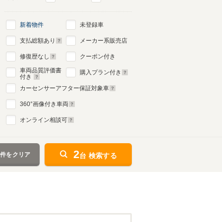
新着物件
未登録車
支払総額あり
メーカー系販売店
修復歴なし
クーポン付き
車両品質評価書
購入プラン付き
付き
カーセンサーアフター保証対象車
360
°画像付き車両
オンライン相談可
2
条件をクリア
台 検索する