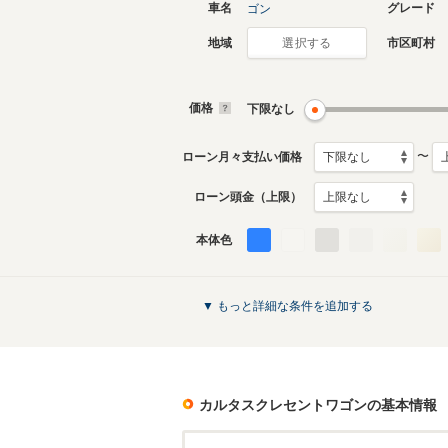
車名
グレード
ゴン
地域
市区町村
選択する
価格
下限なし
〜
ローン月々支払い価格
ローン頭金（上限）
本体色
▼ もっと詳細な条件を追加する
カルタスクレセントワゴン
の基本情報