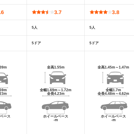
.6
3.7
3.8
5人
5人
5ドア
5ドア
.39m
全高
1.55m
全高
1.45m～1.47m
.69m
全幅
1.69m～1.72m
全幅
1.7m
.23m
全長
4.23m
全長
4.48m～4.62m
ベース
ホイールベース
ホイールベース
m
-m
-m