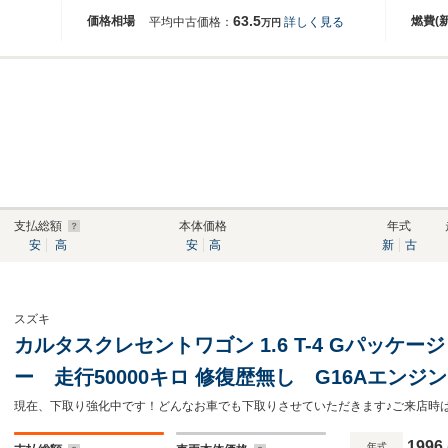
63.5
価格相場
燃費(
平均中古価格：
詳しく見る
万円
支払総額
本体価格
年式
安
高
安
高
新
古
スズキ
カルタスクレセントワゴン 1.6 T-4 Gパッケー
ー 走行50000キロ 修復歴無し G16Aエンジ
1996
年式