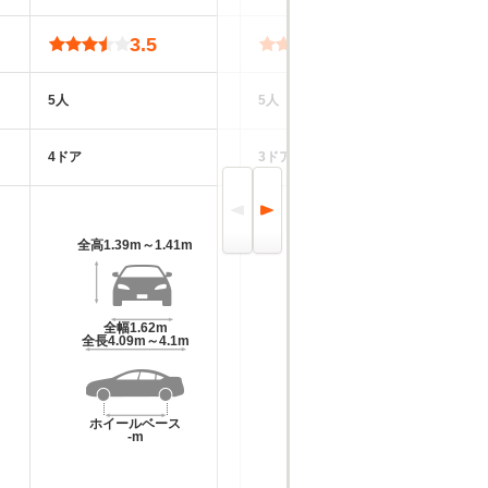
3.5
3.4
5人
5人
5
4ドア
3ドア
2
全高
1.39m～1.41m
全高
1.37m～1.39m
全幅
1.62m
全幅
1.66m
全長
4.09m～4.1m
全長
3.92m
ホイールベース
ホイールベース
-m
-m