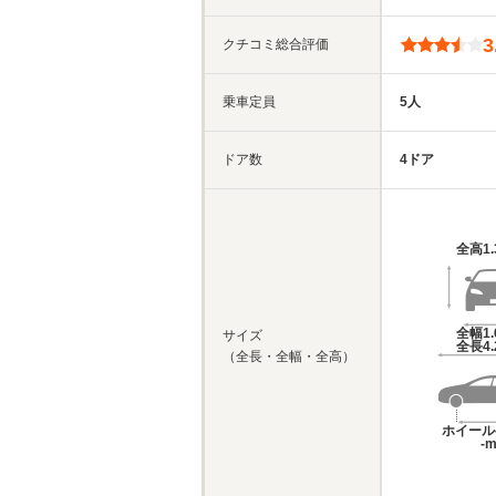
3
クチコミ総合評価
乗車定員
5人
ドア数
4ドア
全高
1
全幅
1
サイズ
全長
4
（全長・全幅・全高）
ホイール
-