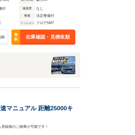
備付
なし
修復歴
法定整備付
整備
C
フロア5MT
ミッション
無
在庫確認・見積依頼
追加
料
5速マニュアル 距離25000キ
様でも登録後のご納車が可能です！