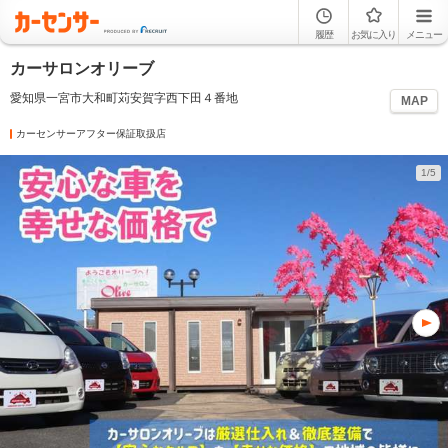
履歴
お気に入り
メニュー
カーサロンオリーブ
愛知県一宮市大和町苅安賀字西下田４番地
MAP
カーセンサーアフター保証取扱店
1/5