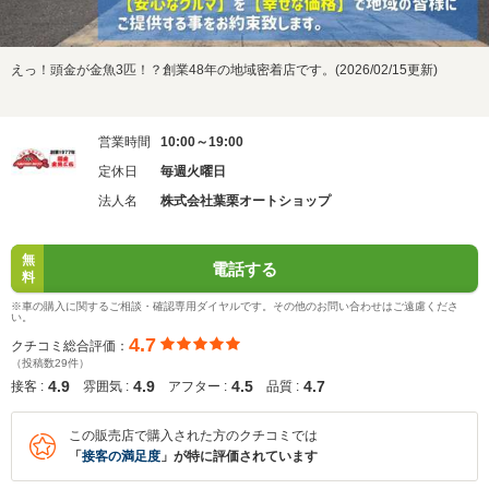
えっ！頭金が金魚3匹！？創業48年の地域密着店です。(2026/02/15更新)
営業時間
10:00～19:00
定休日
毎週火曜日
法人名
株式会社葉栗オートショップ
無
電話する
料
※車の購入に関するご相談・確認専用ダイヤルです。その他のお問い合わせはご遠慮くださ
い。
4.7
クチコミ総合評価：
（投稿数29件）
4.9
4.9
4.5
4.7
接客 :
雰囲気 :
アフター :
品質 :
この販売店で購入された方のクチコミでは
「
接客の満足度
」が特に評価されています