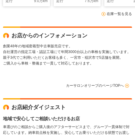
走行
9.0
万km
走行
7.6
万km
走行
1
在庫一覧を見る
お店からのインフォメーション
創業48年の地域密着型中古車販売店です。
自社運営の指定工場・認証工場にて年間3000台以上の車検を実施しています。
親子3代でご利用いただくお客様も多く、一宮市・稲沢市で5店舗を展開。
ご購入から車検・整備まで一貫して対応しております。
カーサロンオリーブのページTOPへ
お店紹介ダイジェスト
地域で安心してご相談いただけるお店
車選びのご相談からご購入後のアフターサービスまで、グループ一貫体制で対
応しています。納車前点検を実施し、安心してお乗りいただける状態でお渡し