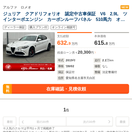
アルファ ロメオ
NEW
ジュリア クアドリフォリオ 認定中古車保証 V6 2.9L ツ
インターボエンジン カーボンルーフパネル 510馬力 オー
トハイビーム オートライト 4人乗り QUADRIFOGILIO専
ディーラー保証
購入プラン付
オンライン相談可
用スポーツレザー/アルカンターラシート
支払総額
本体価格
632.
615.
9
8
万円
万円
20,300
残価ローン
月々
円
年式
2019
年
走行
2.2
万km
車検
'28/02
修復
なし
保証
保証付
整備
法定整備付
住所
愛知県名古屋市天白区
無
在庫確認・見積依頼
料
1
/1
最初
前の30件
次の30件
最後
※人気のクルマは平均1ヶ月で掲載終了