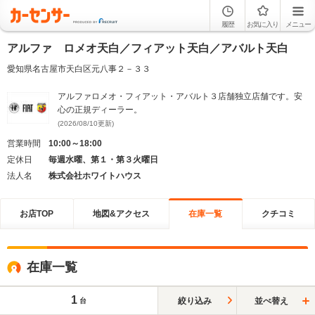
履歴
お気に入り
メニュー
アルファ ロメオ天白／フィアット天白／アバルト天白
愛知県名古屋市天白区元八事２－３３
アルファロメオ・フィアット・アバルト３店舗独立店舗です。安
心の正規ディーラー。
(2026/08/10更新)
営業時間
10:00～18:00
定休日
毎週水曜、第１・第３火曜日
法人名
株式会社ホワイトハウス
お店TOP
地図&アクセス
在庫一覧
クチコミ
在庫一覧
1
絞り込み
並べ替え
台