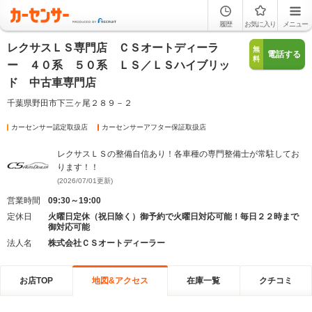
履歴
お気に入り
メニュー
レクサスＬＳ専門店 ＣＳオートディーラ
無
電話する
料
ー ４０系 ５０系 ＬＳ／ＬＳハイブリッ
ド 中古車専門店
千葉県野田市下三ヶ尾２８９－２
カーセンサー認定取扱店
カーセンサーアフター保証取扱店
レクサスＬＳの整備自信あり！各車種の専門整備士が常駐してお
ります！！
(2026/07/01更新)
営業時間
09:30～19:00
定休日
火曜日定休（祝日除く）御予約で火曜日対応可能！毎日２２時まで
御対応可能
法人名
株式会社ＣＳオートディーラー
お店TOP
地図&アクセス
在庫一覧
クチコミ