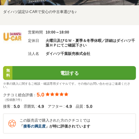
ダイハツ認定U-CARで安心の中古車選びを♪
営業時間
10:00～18:00
定休日
火曜日及びＧＷ・夏季＆冬季休暇／詳細はダイハツ千
葉ＨＰにてご確認下さい
法人名
ダイハツ千葉販売株式会社
無
電話する
料
※車の購入に関するご相談・確認専用ダイヤルです。その他のお問い合わせはご遠慮くださ
い。
5.0
クチコミ総合評価：
（投稿数7件）
5.0
4.9
4.9
5.0
接客 :
雰囲気 :
アフター :
品質 :
この販売店で購入された方のクチコミでは
「
接客の満足度
」が特に評価されています