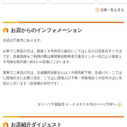
在庫一覧を見る
お店からのインフォメーション
当店は千葉市にあります。
お車でご来店の方は、国道１６号外回り線沿いこてはし台入口交差点すぐそば
です。高速道路をご利用の際は東関東自動車道千葉北インター出口より国道１
６号線を柏方面へ約1ｋｍ右側にございます。
電車でご来店の方は、京成勝田台駅またはＪＲ稲毛駅下車、京成バス・こては
し団地行きにお乗り頂き、こてはし団地入口下車、停留場近くの信号そばに当
店がございます（歩道橋が目印です）。
ダイハツ千葉販売 Ｕ－ＣＡＲ１６号のページTOPへ
お店紹介ダイジェスト