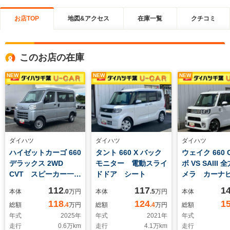
お店TOP
地図&アクセス
在庫一覧
クチコミ
このお店の在庫
NEW
NEW
NEW
ダイハツ
ダイハツ
ダイハツ
ハイゼットカーゴ 660
タント 660 X バック
ウェイク 660
デラックス 2WD
モニター 電動スライ
ボ VS SAIII
CVT スピーカー一体
ドドア シート
メラ カーナ
型AMFM
パワースライ
112
117
1
本体
.0
万円
本体
.5
万円
本体
118
124
1
総額
.4
万円
総額
.4
万円
総額
年式
2025
年
年式
2021
年
年式
走行
0.6
万km
走行
4.1
万km
走行