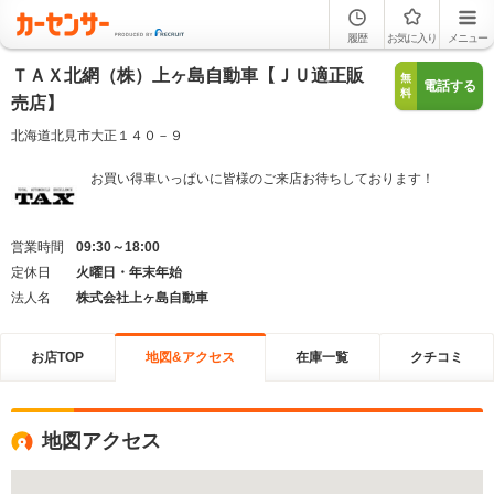
履歴
お気に入り
メニュー
ＴＡＸ北網（株）上ヶ島自動車【ＪＵ適正販
無
電話する
料
売店】
北海道北見市大正１４０－９
お買い得車いっぱいに皆様のご来店お待ちしております！
営業時間
09:30～18:00
定休日
火曜日・年末年始
法人名
株式会社上ヶ島自動車
お店TOP
地図&アクセス
在庫一覧
クチコミ
地図アクセス