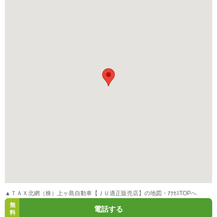
▲ＴＡＸ北網（株）上ヶ島自動車【ＪＵ適正販売店】の地図・ｱｸｾｽTOPへ
無
電話する
料