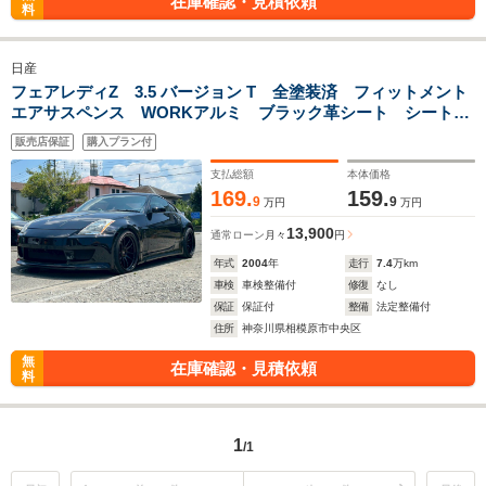
在庫確認・見積依頼
料
日産
フェアレディZ 3.5 バージョン T 全塗装済 フィットメント
エアサスペンス WORKアルミ ブラック革シート シートヒ
ーター パワーシート BOSE製スピーカー 社外ステアリン
販売店保証
購入プラン付
グ 社外ナビ ETC 社外マフラー
支払総額
本体価格
169.
159.
9
9
万円
万円
13,900
通常ローン
月々
円
年式
2004
年
走行
7.4
万km
車検
車検整備付
修復
なし
保証
保証付
整備
法定整備付
住所
神奈川県相模原市中央区
無
在庫確認・見積依頼
料
1
/1