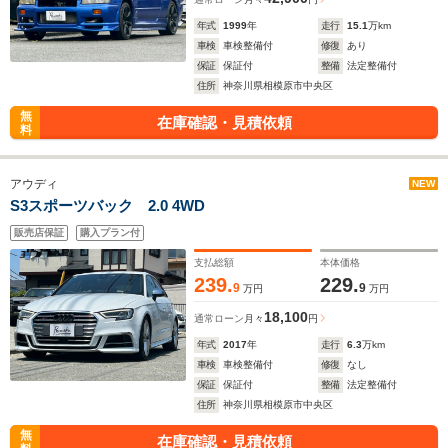
年式
1999
年
走行
15.1
万km
車検
車検整備付
修復
あり
保証
保証付
整備
法定整備付
住所
神奈川県相模原市中央区
無
在庫確認・見積依頼
料
アウディ
NEW
S3スポーツバック 2.0 4WD
販売店保証
購入プラン付
支払総額
本体価格
239.
229.
9
9
万円
万円
18,100
通常ローン
月々
円
年式
2017
年
走行
6.3
万km
車検
車検整備付
修復
なし
保証
保証付
整備
法定整備付
住所
神奈川県相模原市中央区
無
在庫確認・見積依頼