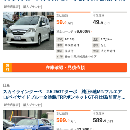
アラウンドビューモニター ビルトインETC 両側パワースライド
販売店保証
購入プラン付
ドア HIDヘッドランプ インテリジェントキープッシュエンジン
スターター
支払総額
本体価格
59.
49.
9
9
万円
万円
6,600
通常ローン
月々
円
年式
2013
年
走行
6.7
万km
車検
車検整備付
修復
なし
保証
保証付
整備
法定整備付
住所
神奈川県相模原市中央区
無
在庫確認・見積依頼
料
日産
スカイラインクーペ 2.5 25GTターボ 純正5速MT/フルエア
ロ/ベイサイドブルー全塗装/FRPボンネットGT-R仕様/前置き
IC/GReddy車高調/fujitsuboマフラー/社外3連メーター/GReddy
販売店保証
購入プラン付
Multi Swiching System/社外ナビ/Bluetooth/地デジTV
支払総額
本体価格
599.
589.
9
9
万円
万円
42,900
通常ローン
月々
円