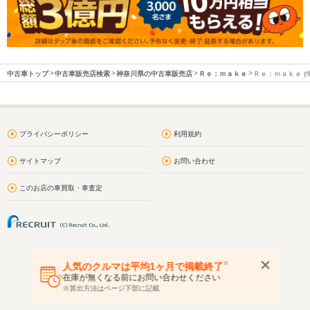
中古車トップ
中古車販売店検索
神奈川県の中古車販売店
Ｒｅ：ｍａｋｅ
Ｒｅ：ｍａｋｅ (
プライバシーポリシー
利用規約
サイトマップ
お問い合わせ
このお店の車買取・車査定
※
人気のクルマは平均1ヶ月で掲載終了
在庫が無くなる前にお問い合わせください
※算出方法はページ下部に記載