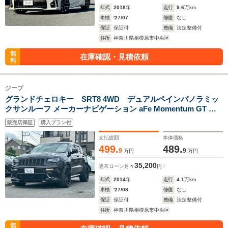
年式
2018
年
走行
9.6
万km
車検
'27/07
修復
なし
保証
保証付
整備
法定整備付
住所
神奈川県相模原市中央区
無
在庫確認・見積依頼
料
ジープ
グランドチェロキー SRT8 4WD デュアルペインパノラミッ
クサンルーフ メーカーナビゲーション aFe Momentum GT コ
ールドエアインテークシステム スクランチタワーバー ビルシュ
販売店保証
購入プラン付
タイン足回り Velgen 22インチアルミホイール ブレンボキャリ
バー
支払総額
本体価格
499.
489.
9
9
万円
万円
35,200
通常ローン
月々
円
年式
2014
年
走行
4.1
万km
車検
'27/08
修復
なし
保証
保証付
整備
法定整備付
住所
神奈川県相模原市中央区
無