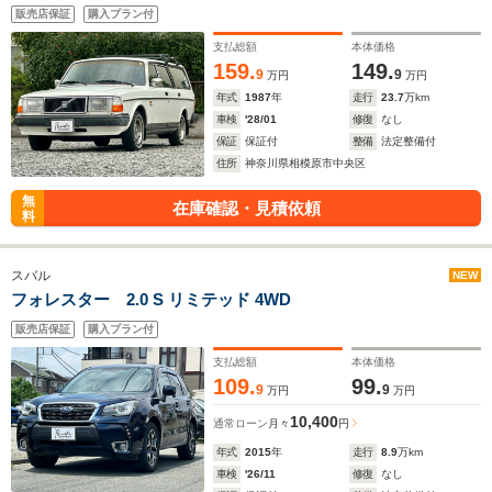
販売店保証
購入プラン付
支払総額
本体価格
159.
149.
9
9
万円
万円
年式
1987
年
走行
23.7
万km
車検
'28/01
修復
なし
保証
保証付
整備
法定整備付
住所
神奈川県相模原市中央区
無
在庫確認・見積依頼
料
スバル
NEW
フォレスター 2.0 S リミテッド 4WD
販売店保証
購入プラン付
支払総額
本体価格
109.
99.
9
9
万円
万円
10,400
通常ローン
月々
円
年式
2015
年
走行
8.9
万km
車検
'26/11
修復
なし