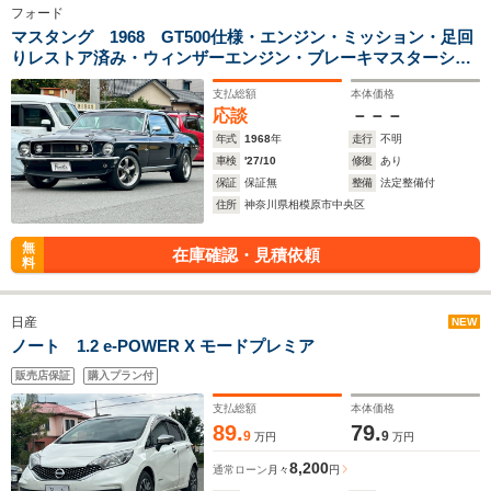
フォード
マスタング 1968 GT500仕様・エンジン・ミッション・足回
りレストア済み・ウィンザーエンジン・ブレーキマスターシリ
ンダー作成・ワンオフ電動ファン・サーペンタイン
支払総額
本体価格
応談
－－－
年式
1968
年
走行
不明
車検
'27/10
修復
あり
保証
保証無
整備
法定整備付
住所
神奈川県相模原市中央区
無
在庫確認・見積依頼
料
日産
NEW
ノート 1.2 e-POWER X モードプレミア
販売店保証
購入プラン付
支払総額
本体価格
89.
79.
9
9
万円
万円
8,200
通常ローン
月々
円