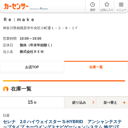
履歴
お気に入り
メニュー
Ｒｅ：ｍａｋｅ
神奈川県相模原市中央区小町通１－２－８－１Ｆ
営業時間
10:00～19:00
定休日
無休（年末年始除く）
法人名
株式会社ＲＥＭ
お店TOP
在庫一覧
在庫一覧
15
絞り込み
並べ替え
台
日産
セレナ 2.0 ハイウェイスター S-HYBRID アンシャンテステ
ップタイプ カーウイングスナビゲーションシステム 地デジTV