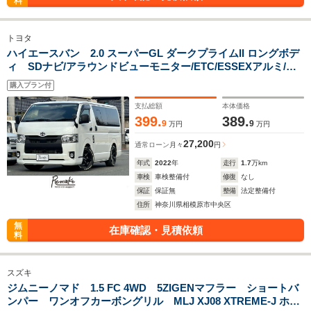
料
トヨタ
ハイエースバン 2.0 スーパーGL ダークプライムII ロングボデ
ィ SDナビ/アラウンドビューモニター/ETC/ESSEXアルミ/デ
ジタルインナーミラー/スケルトン給油フラップ/TRD製フュー
購入プラン付
エルキャップ/ライムイエローフォグ/ESSEXフロアマット
支払総額
本体価格
399.
389.
9
9
万円
万円
27,200
通常ローン
月々
円
年式
2022
年
走行
1.7
万km
車検
車検整備付
修復
なし
保証
保証無
整備
法定整備付
住所
神奈川県相模原市中央区
無
在庫確認・見積依頼
料
スズキ
ジムニーノマド 1.5 FC 4WD 5ZIGENマフラー ショートバ
ンパー ワンオフカーボングリル MLJ XJ08 XTREME-J ホイ