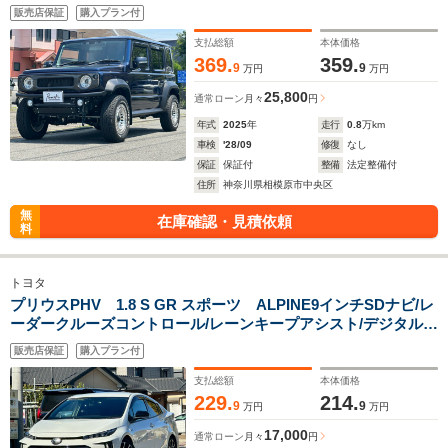
ール セーフティサポート ディスプレイオーディオ
販売店保証
購入プラン付
ETC2.0 LEDヘッドランプ 前後ドライブレコーダー
支払総額
本体価格
369.
359.
9
9
万円
万円
25,800
通常ローン
月々
円
年式
2025
年
走行
0.8
万km
車検
'28/09
修復
なし
保証
保証付
整備
法定整備付
住所
神奈川県相模原市中央区
無
在庫確認・見積依頼
料
トヨタ
プリウスPHV 1.8 S GR スポーツ ALPINE9インチSDナビ/レ
ーダークルーズコントロール/レーンキープアシスト/デジタルイ
ンナーミラー/ALPINEサブウーハー/ALPINEツィーター/シート
販売店保証
購入プラン付
ヒーター
支払総額
本体価格
229.
214.
9
9
万円
万円
17,000
通常ローン
月々
円