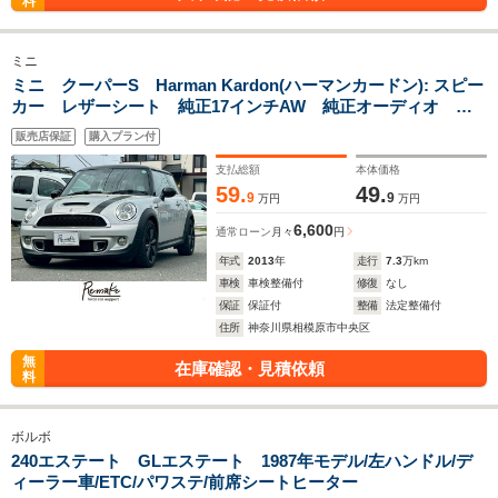
料
ミニ
ミニ クーパーS Harman Kardon(ハーマンカードン): スピー
カー レザーシート 純正17インチAW 純正オーディオ 社
外デジタルインナーミラー型ドラレコ前後 ETC シートヒー
販売店保証
購入プラン付
ター HIDヘッドライト プッシュスタート
支払総額
本体価格
59.
49.
9
9
万円
万円
6,600
通常ローン
月々
円
年式
2013
年
走行
7.3
万km
車検
車検整備付
修復
なし
保証
保証付
整備
法定整備付
住所
神奈川県相模原市中央区
無
在庫確認・見積依頼
料
ボルボ
240エステート GLエステート 1987年モデル/左ハンドル/デ
ィーラー車/ETC/パワステ/前席シートヒーター