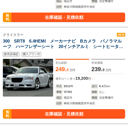
保証
保証付
整備
法定整備付
住所
神奈川県相模原市中央区
無
在庫確認・見積依頼
料
クライスラー
NEW
300 SRT8 6.4HEMI メーカーナビ Bカメラ パノラマル
ーフ ハーフレザーシート 20インチアルミ シートヒータ
ー ベンチレーション アダプティブクルーズコントロール
販売店保証
購入プラン付
パワーシート
支払総額
本体価格
249.
239.
9
9
万円
万円
19,200
通常ローン
月々
円
年式
2013
年
走行
8.4
万km
車検
'27/02
修復
なし
保証
保証付
整備
法定整備付
住所
神奈川県相模原市中央区
無
在庫確認・見積依頼
料