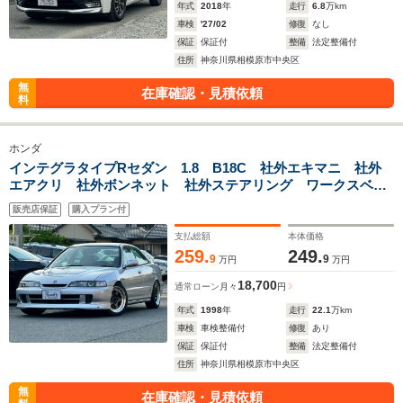
年式
2018
年
走行
6.8
万km
車検
'27/02
修復
なし
保証
保証付
整備
法定整備付
住所
神奈川県相模原市中央区
無
在庫確認・見積依頼
料
ホンダ
インテグラタイプRセダン 1.8 B18C 社外エキマニ 社外
エアクリ 社外ボンネット 社外ステアリング ワークスベル
クイックリリース ディスプレイオーディオ 社外後付タコメ
販売店保証
購入プラン付
ーター 純正レカロシート
支払総額
本体価格
259.
249.
9
9
万円
万円
18,700
通常ローン
月々
円
年式
1998
年
走行
22.1
万km
車検
車検整備付
修復
あり
保証
保証付
整備
法定整備付
住所
神奈川県相模原市中央区
無
在庫確認・見積依頼