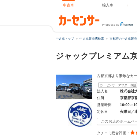
中古車
輸入車
中古車トップ
中古車販売店検索
京都府の中古車販売
ジャックプレミアム京
古都京都より素敵なカ
カーセンサーアフター保証
法人名
株式会社
住所
京都府京
営業時間
10:00～1
定休日
火曜日／
このお店のホームペ
クチコミ総合評価：