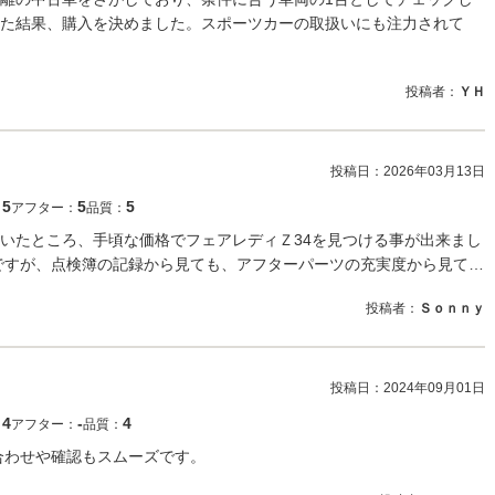
た結果、購入を決めました。スポーツカーの取扱いにも注力されて
投稿者：
ＹＨ
投稿日：
2026年03月13日
5
5
5
：
アフター：
品質：
いたところ、手頃な価格でフェアレディＺ34を見つける事が出来まし
ですが、点検簿の記録から見ても、アフターパーツの充実度から見て…
投稿者：
Ｓｏｎｎｙ
投稿日：
2024年09月01日
4
‐
4
：
アフター：
品質：
合わせや確認もスムーズです。