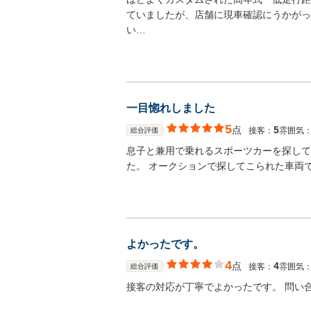
ていましたが、店舗に現車確認にうかがっ
い…
一目惚れしました
5
点
5
接客：
雰囲気
総合評価
息子と兼用で乗れるスポーツカーを探して
た。 オークションで探してこられた車両
よかったです。
4
点
4
接客：
雰囲気
総合評価
接客の対応が丁寧でよかったです。 問い