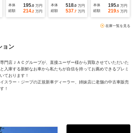
195
518
195
本体
本体
本体
.0
万円
.0
万円
.0
万円
214
537
219
総額
総額
総額
.2
万円
.7
万円
.5
万円
在庫一覧を見る
ション
専門店ＪＡＣグループが、直接ユーザー様から買取させていただいた
と入庫する新鮮なお車から私たちが自信を持ってお薦めできるプレミ
いております！
イスラー・ジープの正規新車ディーラー、姉妹店に老舗の中古車販売
す！