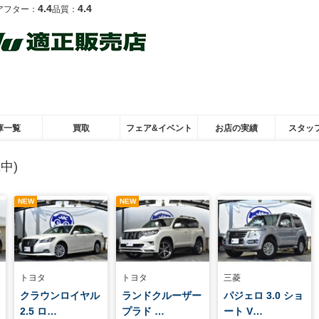
4.4
4.4
アフター：
品質：
庫一覧
買取
フェア&イベント
お店の実績
スタッ
中)
NEW
NEW
トヨタ
トヨタ
三菱
クラウンロイヤル
ランドクルーザー
パジェロ 3.0 ショ
2.5 ロ…
プラド …
ート V…