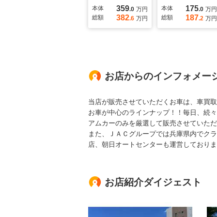
359
175
本体
本体
.0
万円
.0
万円
382
187
総額
総額
.6
万円
.2
万円
お店からのインフォメー
当店が販売させていただくお車は、車買取
お車が中心のラインナップ！！毎日、続々
アムカーのみを厳選して販売させていただ
また、ＪＡＣグループでは兵庫県内でクラ
店、朝日オートセンターも運営しておりま
お店紹介ダイジェスト