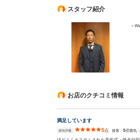
スタッフ紹介
～We
お店のクチコミ情報
満足しています
5
点
5
接客：
雰囲気
総合評価
ほどよくカスタムされた高年式・低走行距