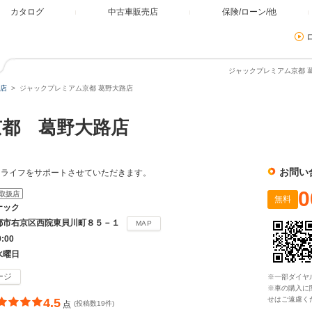
カタログ
中古車販売店
保険/ローン/他
ジャックプレミアム京都 葛
店
ジャックプレミアム京都 葛野大路店
都 葛野大路店
お問い
ーライフをサポートさせていただきます。
0
取扱店
無料
ナック
都市右京区西院東貝川町８５－１
MAP
9:00
水曜日
ージ
※一部ダイヤ
※車の購入に
せはご遠慮く
4.5
点
(投稿数19件)