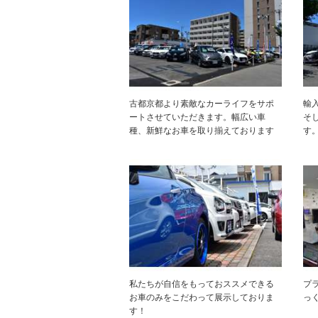
古都京都より素敵なカーライフをサポ
輸
ートさせていただきます。幅広い車
そ
種、新鮮なお車を取り揃えております
す
私たちが自信をもっておススメできる
プ
お車のみをこだわって展示しておりま
っ
す！