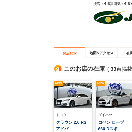
4.6
4.6
接客：
雰囲気：
地図&アクセス
在
お店TOP
このお店の在庫
(
33
台掲載
NEW
NEW
トヨタ
ダイハツ
クラウン 2.0 RS
コペン ローブ
アドバ…
660 Dスポ…