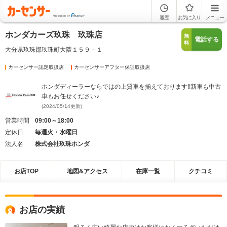
履歴
お気に入り
メニュー
ホンダカーズ玖珠 玖珠店
無
電話する
料
大分県玖珠郡玖珠町大隈１５９－１
カーセンサー認定取扱店
カーセンサーアフター保証取扱店
ホンダディーラーならではの上質車を揃えております!!新車も中古
車もお任せください♪
(2024/05/14更新)
営業時間
09:00～18:00
定休日
毎週火・水曜日
法人名
株式会社玖珠ホンダ
お店TOP
地図&アクセス
在庫一覧
クチコミ
お店の実績