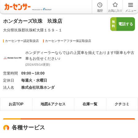
履歴
お気に入り
メニュー
ホンダカーズ玖珠 玖珠店
無
電話する
料
大分県玖珠郡玖珠町大隈１５９－１
カーセンサー認定取扱店
カーセンサーアフター保証取扱店
ホンダディーラーならではの上質車を揃えております!!新車も中古
車もお任せください♪
(2024/05/14更新)
営業時間
09:00～18:00
定休日
毎週火・水曜日
法人名
株式会社玖珠ホンダ
お店TOP
地図&アクセス
在庫一覧
クチコミ
各種サービス