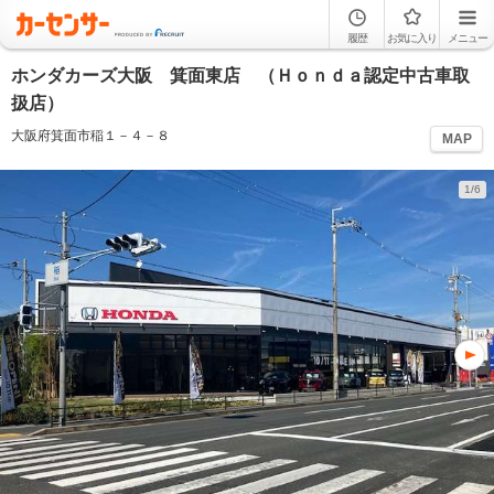
履歴
お気に入り
メニュー
ホンダカーズ大阪 箕面東店 （Ｈｏｎｄａ認定中古車取
扱店）
大阪府箕面市稲１－４－８
MAP
1/6