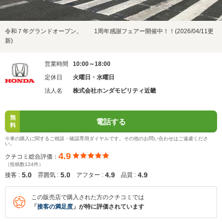
令和７年グランドオープン。 1周年感謝フェアー開催中！！(2026/04/11更
新)
営業時間
10:00～18:00
定休日
火曜日・水曜日
法人名
株式会社ホンダモビリティ近畿
無
電話する
料
※車の購入に関するご相談・確認専用ダイヤルです。その他のお問い合わせはご遠慮くださ
い。
4.9
クチコミ総合評価：
（投稿数124件）
5.0
5.0
4.9
4.9
接客 :
雰囲気 :
アフター :
品質 :
この販売店で購入された方のクチコミでは
「
接客の満足度
」が特に評価されています