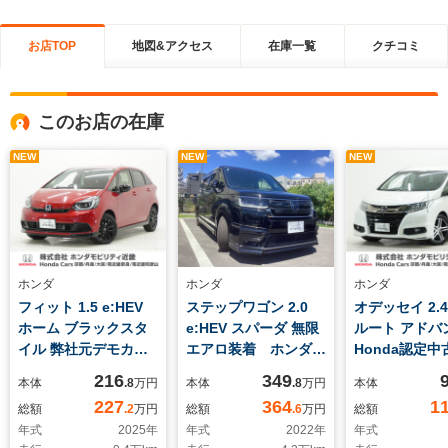
お店TOP
地図&アクセス
在庫一覧
クチコミ
このお店の在庫
NEW
NEW
NEW
ホンダ
ホンダ
ホンダ
フィット 1.5 e:HEV
ステップワゴン 2.0
オデッセイ 2.
ホーム ブラックスタ
e:HEV スパーダ 無限
ルート アドバ
イル 弊社元デモカ
エアロ装着 ホンダ認
Honda認定
ー Honda認定中古
定中古車 ワンオーナ
ワンオーナー
216
349
本体
.8
万円
本体
.8
万円
本体
車 ホンダコネクトナ
ー 11インチナビ(純
純正ナビ 全
227
364
1
総額
.2
万円
総額
.6
万円
総額
ビ 全周囲カメラ
正用品LXM-237VFLi)
ラ ETC ア
年式
2025
年
年式
2022
年
年式
ETC2.0 ドラレコ
リヤカメラ
ブクルーズコ