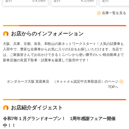
走行
0.4
万km
走行
4.3
万km
走行
ブラインドスポットモ
ETC2.0 ブラインド
ル LEDオー
ニター LEDオートラ
スポットモニター
ト 両側電動
在庫一覧を見る
イト 純正アルミ フ
LEDオートライト パ
ドア CD/DV
ルセグTV USB入
ドルシフト 障害物セ
可 フルセグT
力 Bluetooth
ンサ
イドエアバッ
お店からのインフォメーション
大阪、兵庫、京都、奈良、和歌山の新ネットワークスタート！人気の試乗車も
入荷中で、豊富な在庫車からお気に入りの1台をお探しいただけます。当店で
は、ご家族皆さんでお出かけできるミニバンから使い勝手のいい軽自動車まで
新車店舗の良質下取車・試乗車を厳選して販売中です！
ホンダカーズ大阪 箕面東店 （Ｈｏｎｄａ認定中古車取扱店）のページ
TOPへ
お店紹介ダイジェスト
令和7年１月グランドオープン！ 1周年感謝フェアー開催
中！！