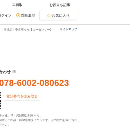
車買取
お役立ち記事
ログイン
閲覧履歴
お気に入り
サイトマップ
 高槻店 | 中古車なら【カーセンサー】
合わせ
078-6002-080623
電話番号を読み取る
ル回線、IP・光回線は利用不可。
関するご相談・確認専用ダイヤルです。その他のお問い合わ
ださい。