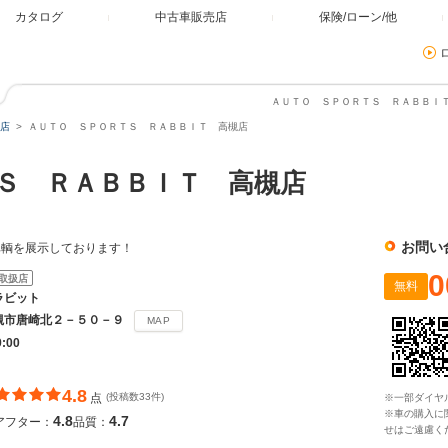
カタログ
中古車販売店
保険/ローン/他
ＡＵＴＯ ＳＰＯＲＴＳ ＲＡＢＢＩＴ
店
ＡＵＴＯ ＳＰＯＲＴＳ ＲＡＢＢＩＴ 高槻店
ＴＳ ＲＡＢＢＩＴ 高槻店
お問い
車輌を展示しております！
0
取扱店
無料
ラビット
槻市唐崎北２－５０－９
MAP
9:00
4.8
点
(投稿数33件)
※一部ダイヤ
※車の購入に
4.8
4.7
アフター：
品質：
せはご遠慮く