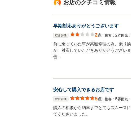
お店のクチコミ情報
早期対応ありがとうございます
2
点
2
接客：
雰囲気
総合評価
前に乗っていた車が高額修理の為、乗り換
が、対応していただきありがとうございま
告…
安心して購入できるお店です
5
点
5
接客：
雰囲気
総合評価
購入の相談から納車までとてもスムースに
てくださいました。