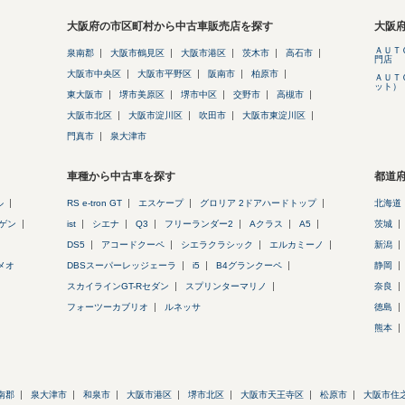
大阪府の市区町村から中古車販売店を探す
大阪
ＡＵＴ
泉南郡
大阪市鶴見区
大阪市港区
茨木市
高石市
門店
大阪市中央区
大阪市平野区
阪南市
柏原市
ＡＵＴ
ット）
東大阪市
堺市美原区
堺市中区
交野市
高槻市
大阪市北区
大阪市淀川区
吹田市
大阪市東淀川区
門真市
泉大津市
車種から中古車を探す
都道
ル
RS e-tron GT
エスケープ
グロリア 2ドアハードトップ
北海道
ゲン
ist
シエナ
Q3
フリーランダー2
Aクラス
A5
茨城
DS5
アコードクーペ
シエラクラシック
エルカミーノ
新潟
メオ
DBSスーパーレッジェーラ
i5
B4グランクーペ
静岡
スカイラインGT-Rセダン
スプリンターマリノ
奈良
フォーツーカブリオ
ルネッサ
徳島
熊本
南郡
泉大津市
和泉市
大阪市港区
堺市北区
大阪市天王寺区
松原市
大阪市住