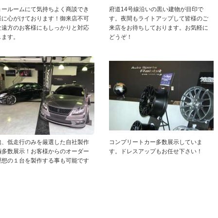
ョールームにて気持ちよく商談でき
府道14号線沿いの黒い建物が目印で
様に心がけております！御来店不可
す。夜間もライトアップして皆様のご
な遠方のお客様にもしっかりと対応
来店をお待ちしております。お気軽に
します。
どうぞ！
無、低走行のみを厳選した自社製作
コンプリートカー多数展示していま
輌多数展示！お客様からのオーダー
す。ドレスアップもお任せ下さい！
理想の１台を製作する事も可能です