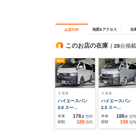
地図&アクセス
在
お店TOP
このお店の在庫
(
28
台掲載
NEW
トヨタ
トヨタ
ハイエースバン
ハイエースバン
3.0 スー…
2.5 スー…
178
188
本体
本体
.0
万円
.0
万円
188
198
総額
総額
万円
万円