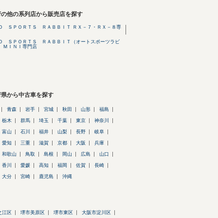
府の他の系列店から販売店を探す
Ｏ ＳＰＯＲＴＳ ＲＡＢＢＩＴ ＲＸ－７・ＲＸ－８専
Ｏ ＳＰＯＲＴＳ ＲＡＢＢＩＴ（オートスポーツラビ
 ＭＩＮＩ専門店
府県から中古車を探す
青森
岩手
宮城
秋田
山形
福島
栃木
群馬
埼玉
千葉
東京
神奈川
富山
石川
福井
山梨
長野
岐阜
愛知
三重
滋賀
京都
大阪
兵庫
和歌山
鳥取
島根
岡山
広島
山口
香川
愛媛
高知
福岡
佐賀
長崎
大分
宮崎
鹿児島
沖縄
之江区
堺市美原区
堺市東区
大阪市淀川区