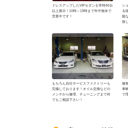
ドレスアップしたVIPセダンを常時40台
シ
以上展示！10時～19時まで年中無休で
る
営業中です！
能
致
もちろん自社サービスファクトリーも
修
完備しております！オイル交換などの
車
メンテから修理、チューニングまで何
で
でもご相談下さい！