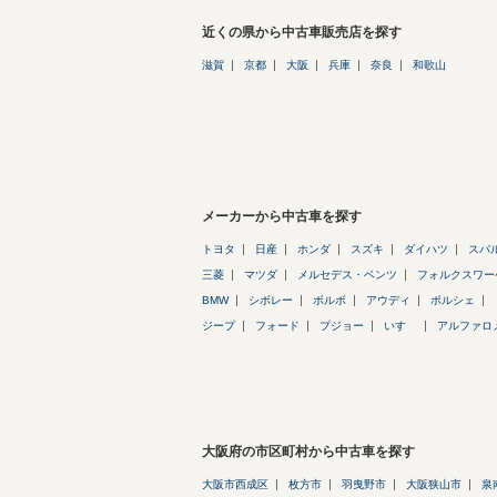
近くの県から中古車販売店を探す
滋賀
京都
大阪
兵庫
奈良
和歌山
メーカーから中古車を探す
トヨタ
日産
ホンダ
スズキ
ダイハツ
スバ
三菱
マツダ
メルセデス・ベンツ
フォルクスワー
BMW
シボレー
ボルボ
アウディ
ポルシェ
ジープ
フォード
プジョー
いすゞ
アルファロ
大阪府の市区町村から中古車を探す
大阪市西成区
枚方市
羽曳野市
大阪狭山市
泉