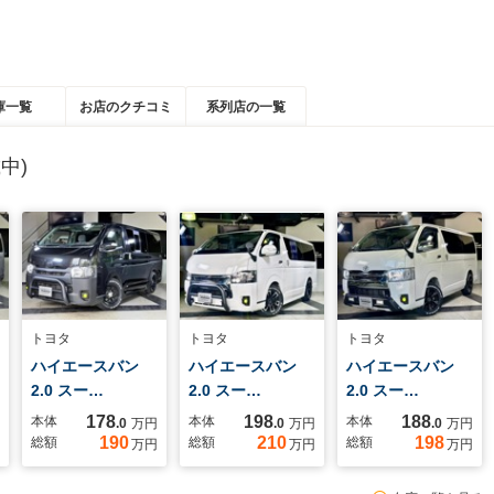
庫一覧
お店のクチコミ
系列店の一覧
中)
トヨタ
トヨタ
トヨタ
ハイエースバン
ハイエースバン
ハイエースバン
2.0 スー…
2.0 スー…
2.0 スー…
178
198
188
本体
本体
本体
.0
万円
.0
万円
.0
万円
190
210
198
総額
総額
総額
万円
万円
万円