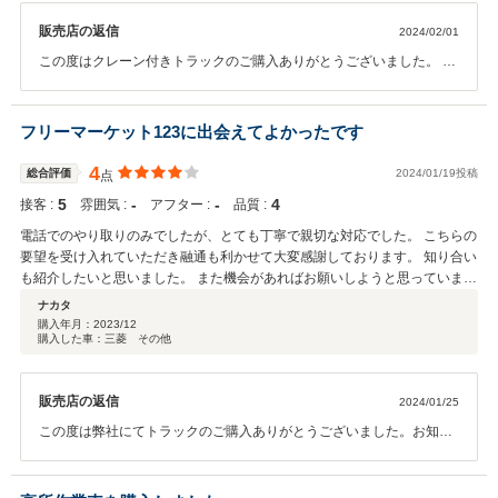
販売店の返信
2024/02/01
この度はクレーン付きトラックのご購入ありがとうございました。 追
加の架装もご満足いただけたようで、嬉しく思います。 車検や整備等
も行っておりますので、何かございましたらお気軽にお申し付けくだ
さい。
フリーマーケット123に出会えてよかったです
4
総合評価
2024/01/19投稿
点
5
‐
‐
4
接客 :
雰囲気 :
アフター :
品質 :
電話でのやり取りのみでしたが、とても丁寧で親切な対応でした。 こちらの
要望を受け入れていただき融通も利かせて大変感謝しております。 知り合い
も紹介したいと思いました。 また機会があればお願いしようと思っていま
す。
ナカタ
購入年月：
2023/12
購入した車：三菱 その他
販売店の返信
2024/01/25
この度は弊社にてトラックのご購入ありがとうございました。お知り
合いにも紹介したいと、ありがたい口コミをいただき大変嬉しく思い
ます。 こちらこそまた機会がございましたら、どうぞよろしくお願い
致します。