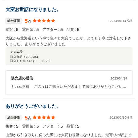
ー部もご希望に合うものが見つかって良かったです。 大切に長くお使
いいただければと思います。 また何かあれば、今後ともどうぞ宜しく
大変お世話になりました。
お願い致します。
5
総合評価
2023/04/14投稿
点
5
5
5
5
接客 :
雰囲気 :
アフター :
品質 :
大阪から北海道という事で色々と大変でしたが、とても丁寧に対応して下さ
りました。 ありがとうございました
ナカムラ
購入年月：
2023/03
購入した車：いすゞ エルフ
販売店の返信
2023/04/14
ナカムラ様 この度はご購入いただきまして誠にありがとうございま
した。その後お車の状態はいかがでしょうか？ 今回はこのような高い
評価をいただきまして、社員一同心から感謝しております。 大阪～北
海道と遠方で色々と心配や不安な事があったと思います。 無事に車両
ありがとうございました。
引取、名義変更完了できて良かったです。 今後とも、どうぞ宜しくお
願い致します。
5
総合評価
2023/02/16投稿
点
5
5
5
5
接客 :
雰囲気 :
アフター :
品質 :
山形から引き取りに伺った際には大変お世話になりました。最寄りの駅まで