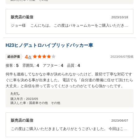
販売店の返信
2023/10/18
ジョー様 こんにちは。 この度はバキュームカーをご購入いただきま
して、誠にありがとうございました。 今回はこのような高い評価をい
ただきまして、社員一同心から感謝しております。 黒に全塗装をさせ
ていただき、とてもカッコよく仕上がりました。 またお探しの車など
H23ヒノデュトロハイブリッドパッカー車
ございましたら、今後ともどうぞ宜しくお願い致します。
4
総合評価
2023/06/07投稿
点
5
4
4
4
接客 :
雰囲気 :
アフター :
品質 :
何件も連絡してなかなか車が決められなかったけど、親切で丁寧な対応です
ぐに車を決める事が出来ました。 電話でも「自分達の整備に任せて頂けたら
大丈夫」と自信を持って言ってくださったのがとても心強かったです。
ただし
購入年月：
2023/05
購入した車：国産車その他 その他
販売店の返信
2023/06/07
この度はご購入いただきましてありがとうございました。 今回はこの
ような高い評価をいただきまして、心から感謝しております。 パッカ