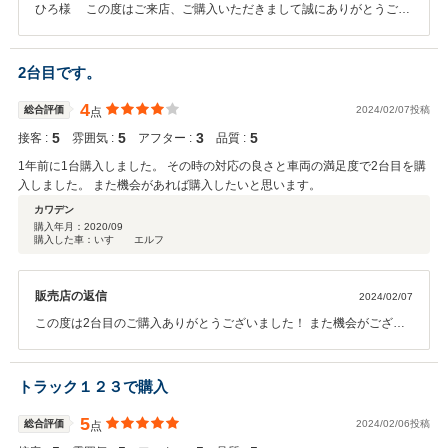
ひろ様 この度はご来店、ご購入いただきまして誠にありがとうござ
いました。 一つ一つ作業をご納車に向けて作業を行っていきます。 現
車確認、ご来店いただく際のお電話で道が狭い箇所が少しあるとお伝
えできてなかったようですね。 以後、周知させていただきます。ご意
2台目です。
見ありがとうございます。 今後とも、どうぞ宜しくお願い致します。
4
総合評価
2024/02/07投稿
点
5
5
3
5
接客 :
雰囲気 :
アフター :
品質 :
1年前に1台購入しました。 その時の対応の良さと車両の満足度で2台目を購
入しました。 また機会があれば購入したいと思います。
カワデン
購入年月：
2020/09
購入した車：いすゞ エルフ
販売店の返信
2024/02/07
この度は2台目のご購入ありがとうございました！ また機会がござい
ましたら、どうぞよろしくお願い致します。
トラック１２３で購入
5
総合評価
2024/02/06投稿
点