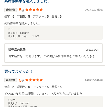
高所作業車を購入しました。
5
総合評価
2023/10/23投稿
点
5
5
5
5
接客 :
雰囲気 :
アフター :
品質 :
高所作業車を購入しました。
ヒラ
購入年月：
2023/10
購入した車：いすゞ エルフ
販売店の返信
2023/10/24
お世話になっております。 この度は高所作業車をご購入いただきまし
て、ありがとうございます。 今回はこのような高い評価をいただきま
して、社員一同心から感謝しております。 またお探しの車など何かご
ざいましたら、今後ともどうぞ宜しくお願い致します。
買ってよかった！
5
総合評価
2023/10/18投稿
点
5
5
5
5
接客 :
雰囲気 :
アフター :
品質 :
ていねいな対応に感謝しています。 ありがとうこざいました。
ジョー
購入年月：
2023/09
購入した車：三菱 その他