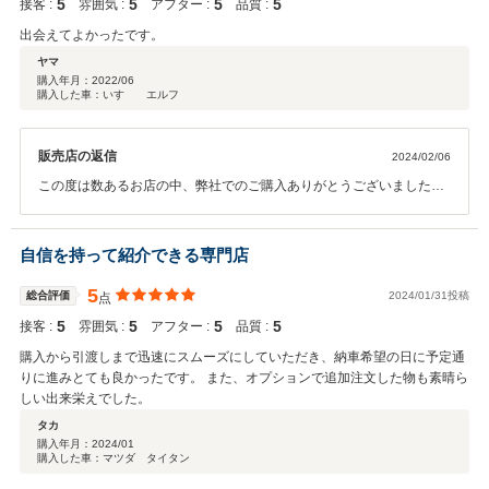
5
5
5
5
接客 :
雰囲気 :
アフター :
品質 :
出会えてよかったです。
ヤマ
購入年月：
2022/06
購入した車：いすゞ エルフ
販売店の返信
2024/02/06
この度は数あるお店の中、弊社でのご購入ありがとうございました。
また機会がありましたら、どうぞよろしくお願い致します。
自信を持って紹介できる専門店
5
総合評価
2024/01/31投稿
点
5
5
5
5
接客 :
雰囲気 :
アフター :
品質 :
購入から引渡しまで迅速にスムーズにしていただき、納車希望の日に予定通
りに進みとても良かったです。 また、オプションで追加注文した物も素晴ら
しい出来栄えでした。
タカ
購入年月：
2024/01
購入した車：マツダ タイタン