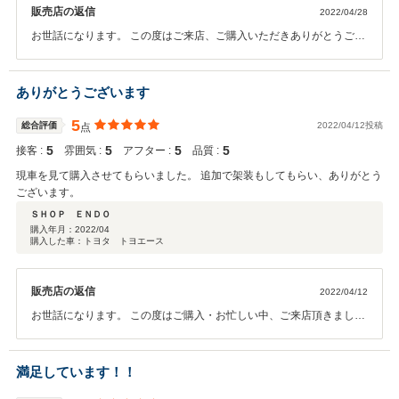
販売店の返信
2022/04/28
お世話になります。 この度はご来店、ご購入いただきありがとうござ
います。 また何かありましたら、ご相談いただければと思います。 今
後とも宜しくお願い致します。
ありがとうございます
5
総合評価
2022/04/12投稿
点
5
5
5
5
接客 :
雰囲気 :
アフター :
品質 :
現車を見て購入させてもらいました。 追加で架装もしてもらい、ありがとう
ございます。
ＳＨＯＰ ＥＮＤＯ
購入年月：
2022/04
購入した車：トヨタ トヨエース
販売店の返信
2022/04/12
お世話になります。 この度はご購入・お忙しい中、ご来店頂きまし
て、誠にありがとうございます。 今後ともどうぞ宜しくお願い致しま
す。
満足しています！！