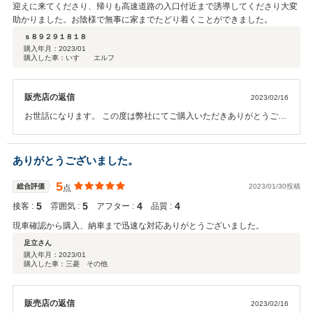
迎えに来てくださり、帰りも高速道路の入口付近まで誘導してくださり大変
助かりました。お陰様で無事に家までたどり着くことができました。
ｓ８９２９１８１８
購入年月：
2023/01
購入した車：いすゞ エルフ
販売店の返信
2023/02/16
お世話になります。 この度は弊社にてご購入いただきありがとうござ
います。 無事に山形まで辿り着けて良かったです。 また機会がござい
ましたら、今後ともどうぞ宜しくお願い致します。
ありがとうございました。
5
総合評価
2023/01/30投稿
点
5
5
4
4
接客 :
雰囲気 :
アフター :
品質 :
現車確認から購入、納車まで迅速な対応ありがとうございました。
足立さん
購入年月：
2023/01
購入した車：三菱 その他
販売店の返信
2023/02/16