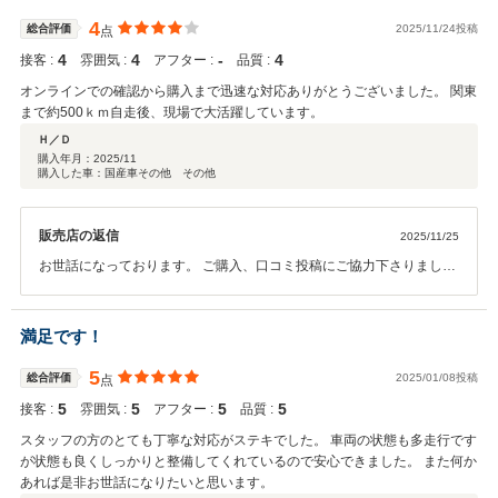
4
総合評価
2025/11/24投稿
点
4
4
‐
4
接客 :
雰囲気 :
アフター :
品質 :
オンラインでの確認から購入まで迅速な対応ありがとうございました。 関東
まで約500ｋｍ自走後、現場で大活躍しています。
Ｈ／Ｄ
購入年月：
2025/11
購入した車：国産車その他 その他
販売店の返信
2025/11/25
お世話になっております。 ご購入、口コミ投稿にご協力下さりまして
ありがとうございます。 無事に関東まで帰れて、現場で大活躍できて
良かったです。 お褒めの言葉を頂き、スタッフ一同大変励みになりま
す。 また機会がございましたら、今後ともどうぞよろしくお願い致し
満足です！
ます。
5
総合評価
2025/01/08投稿
点
5
5
5
5
接客 :
雰囲気 :
アフター :
品質 :
スタッフの方のとても丁寧な対応がステキでした。 車両の状態も多走行です
が状態も良くしっかりと整備してくれているので安心できました。 また何か
あれば是非お世話になりたいと思います。