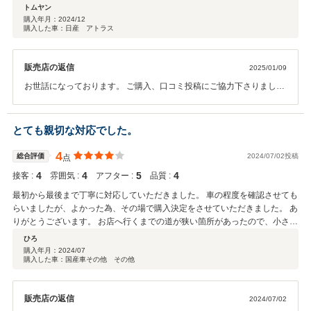
トムヤン
購入年月：
2024/12
購入した車：日産 アトラス
販売店の返信
2025/01/09
お世話になっております。 ご購入、口コミ投稿にご協力下さりまして
ありがとうございます。 お褒めの言葉を頂き、スタッフ一同大変励み
になります。 ご納車後でも車両の整備の事など、気になることがござ
いましたらお気軽にお声がけください。 今後ともどうぞよろしくお願
とても親切な対応でした。
い致します。
4
総合評価
2024/07/02投稿
点
4
4
5
4
接客 :
雰囲気 :
アフター :
品質 :
最初から最後まで丁寧に対応していただきました。 車の程度を確認させても
らいましたが、よかった為、その場で購入決定をさせていただきました。 あ
りがとうございます。 お店へ行くまでの道が狭い箇所があったので、小さい
車で見にくる方が良いかな。
ひろ
購入年月：
2024/07
購入した車：国産車その他 その他
販売店の返信
2024/07/02