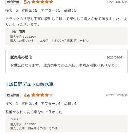
5
総合評価
2022/04/07投稿
点
5
5
5
5
接客 :
雰囲気 :
アフター :
品質 :
トラックの状態も丁寧に説明して頂いて安心して購入させて頂きました。 あ
りがとうございます。
（株）石周
購入年月：
2022/04
購入した車：いすゞ エルフ 4.8 ロング 高床 ディーゼル
販売店の返信
2022/04/07
お世話になります。 遠方の中でのご来店、車両お引取りありがとうご
ざいます。 大事に長く乗っていただければと思います。 また機会があ
りましたら、今後とも宜しくお願い致します。
H19日野デュトロ散水車
4
総合評価
2022/03/28投稿
点
4
4
4
4
接客 :
雰囲気 :
アフター :
品質 :
整備がされてある車なので良かった
０９７３
購入年月：
2022/03
購入した車：国産車その他 その他