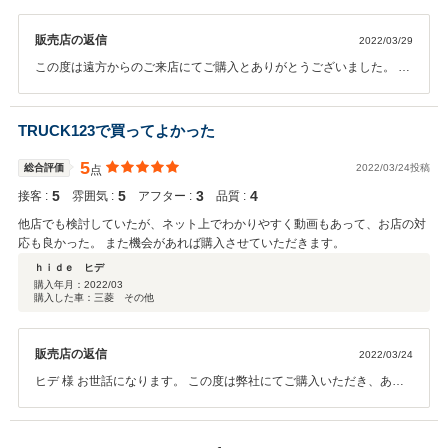
販売店の返信
2022/03/29
この度は遠方からのご来店にてご購入とありがとうございました。 ま
た機会がございましたら宜しくお願い致します。
TRUCK123で買ってよかった
5
総合評価
2022/03/24投稿
点
5
5
3
4
接客 :
雰囲気 :
アフター :
品質 :
他店でも検討していたが、ネット上でわかりやすく動画もあって、お店の対
応も良かった。 また機会があれば購入させていただきます。
ｈｉｄｅ ヒデ
購入年月：
2022/03
購入した車：三菱 その他
販売店の返信
2022/03/24
ヒデ 様 お世話になります。 この度は弊社にてご購入いただき、あり
がとうございます。 こちらこそ、また機会がありましたら今後とも宜
しくお願い致します。