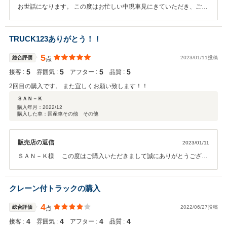
お世話になります。 この度はお忙しい中現車見にきていただき、ご購
入ありがとうございます。 また機会がございましたら、今度ともどう
ぞ宜しくお願い致します。
TRUCK123ありがとう！！
5
総合評価
2023/01/11投稿
点
5
5
5
5
接客 :
雰囲気 :
アフター :
品質 :
2回目の購入です。 また宜しくお願い致します！！
ＳＡＮ－Ｋ
購入年月：
2022/12
購入した車：国産車その他 その他
販売店の返信
2023/01/11
ＳＡＮ－Ｋ様 この度はご購入いただきまして誠にありがとうござい
ます。その後お車の状態はいかがでしょうか？ 今回はこのような高い
評価をいただきまして、社員一同心から感謝しております。 お探しの
車両など何かございましたらぜひご連絡下さい。 今後共どうぞ宜しく
クレーン付トラックの購入
お願い致します。
4
総合評価
2022/06/27投稿
点
4
4
4
4
接客 :
雰囲気 :
アフター :
品質 :