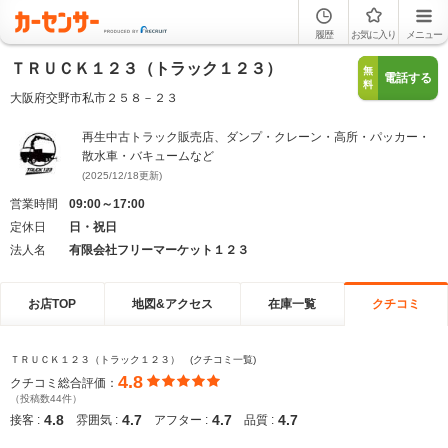
履歴
お気に入り
メニュー
ＴＲＵＣＫ１２３（トラック１２３）
無
電話する
料
大阪府交野市私市２５８－２３
再生中古トラック販売店、ダンプ・クレーン・高所・パッカー・
散水車・バキュームなど
(2025/12/18更新)
営業時間
09:00～17:00
定休日
日・祝日
法人名
有限会社フリーマーケット１２３
お店TOP
地図&アクセス
在庫一覧
クチコミ
ＴＲＵＣＫ１２３（トラック１２３） (クチコミ一覧)
4.8
クチコミ総合評価：
（投稿数44件）
4.8
4.7
4.7
4.7
接客 :
雰囲気 :
アフター :
品質 :