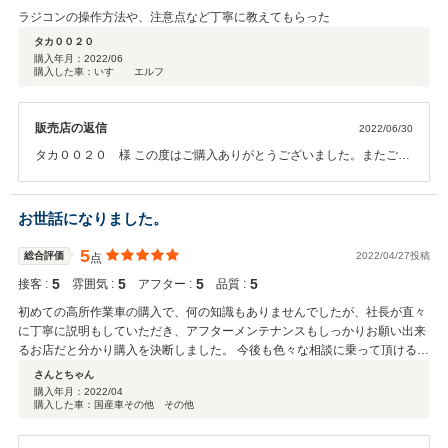
ラジコンの操作方法や、注意点など丁寧に教えてもらった
タカ００２０
購入年月：
2022/06
購入した車：いすゞ エルフ
販売店の返信
2022/06/30
タカ００２０ 様 この度はご購入ありがとうございました。またご不
明な点がございましたらお気軽にお問合せ下さい。
お世話になりました。
5
総合評価
2022/04/27投稿
点
5
5
5
5
接客 :
雰囲気 :
アフター :
品質 :
初めての高所作業車の購入で、何の知識もありませんでしたが、社長が直々
に丁寧に説明もしていただき、アフターメンテナンスもしっかりお願い出来
るお店だと分かり購入を決断しました。 今後も色々な相談に乗って頂ける頼
もしいお店だと思います。 この度はありがとうございました！
さんとちゃん
購入年月：
2022/04
購入した車：国産車その他 その他