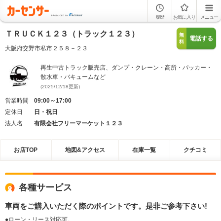
履歴
お気に入り
メニュー
ＴＲＵＣＫ１２３（トラック１２３）
無
電話する
料
大阪府交野市私市２５８－２３
再生中古トラック販売店、ダンプ・クレーン・高所・パッカー・
散水車・バキュームなど
(2025/12/18更新)
営業時間
09:00～17:00
定休日
日・祝日
法人名
有限会社フリーマーケット１２３
お店TOP
地図&アクセス
在庫一覧
クチコミ
各種サービス
車両をご購入いただく際のポイントです。是非ご参考下さい!
●ローン・リース対応可。