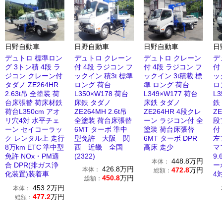
日野自動車
日野自動車
日野自動車
日
デュトロ 標準ロン
デュトロ クレーン
デュトロ クレーン
デ
グ 3トン積 4段 ラ
付 4段 ラジコン フ
付 4段 ラジコン フ
付
ジコン クレーン付
ックイン 積3t 標準
ックイン 3t積載 標
ッ
タダノ ZE264HR
ロング 荷台
準 ロング 荷台
ロ
2.63t吊 全塗装 荷
L350×W178 荷台
L349×W177 荷台
L
台床張替 荷床材鉄
床鉄 タダノ
床鉄 タダノ
鉄
荷台L350cm アオ
ZE264MH 2.6t吊
ZE264HR 4段クレ
ZE
リ穴4対 水平チェ
全塗装 荷台床張替
ーン ラジコン付 全
段
ーン セイコーラッ
6MT ターボ 準中
塗装 荷台床張替
付
ク レンタル上 走行
型免許 大阪 関
6MT ターボ DPR
左
8万km ETC 準中型
西 近畿 全国
高床 走少
マ
免許 NOx・PM適
(2322)
9
448.8
万円
本体：
合 DPR(排ガス浄
ー
426.8
万円
本体：
472.8
万円
総額：
化装置)装着車
4
450.8
万円
総額：
453.2
万円
本体：
477.2
万円
総額：