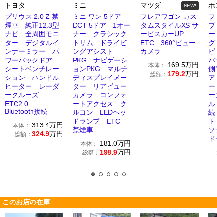
トヨタ
ミニ
マツダ
ホ
NEW!
プリウス 2.0 Z 禁
ミニ ワン 5ドア
フレアワゴン カス
フ
煙車 純正12.3型
DCT 5ドア 1オー
タムスタイルXS サ
ブ
ナビ 全周囲モニ
ナー クラシック
ービスカーUP
ー
ター デジタルイ
トリム ドライビ
ETC 360°ビュー
グ
ンナーミラー パ
ングアシスト
カメラ
ビ
ワーバックドア
PKG ナビゲーシ
バ
169.5
万円
本体：
シートベンチレー
ョンPKG マルチ
側
179.2
万円
総額：
ション ハンドル
ディスプレイメー
ア
ヒーター レーダ
ター リアビュー
ー
ークルーズ
カメラ コンフォ
ー
ETC2.0
ートアクセス ク
ル 
Bluetooth接続
ルコン LEDヘッ
続
ドランプ ETC
ト
313.4
万円
本体：
禁煙車
ソ
324.9
万円
総額：
ド
181.0
万円
本体：
198.9
万円
総額：
このお店の在庫