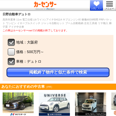
お気に入り
メニュー
日野自動車
デュトロ
高所作業車 11m 電工仕様 (ホワイト) アイチSH11A サブエンジン付 稼働4839時間 FRPバケッ
ト ワンピン イネーブルスイッチ ジャッキ自動セット ブーム自動格納 左右工具箱 リヤ物入 梯
子置 アイチ中古車
この車はカーセンサーnetでの掲載が終了しております。
地域：大阪府
価格：500万円～
車種：デュトロ
掲載終了物件と似た条件で検索
あなたにおすすめの中古車
［PR］