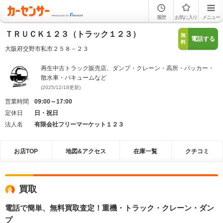
履歴
お気に入り
メニュー
ＴＲＵＣＫ１２３（トラック１２３）
無
電話する
料
大阪府交野市私市２５８－２３
再生中古トラック販売店、ダンプ・クレーン・高所・パッカー・
散水車・バキュームなど
(2025/12/18更新)
営業時間
09:00～17:00
定休日
日・祝日
法人名
有限会社フリーマーケット１２３
お店TOP
地図&アクセス
在庫一覧
クチコミ
買取
電話で簡単、無料買取査定！重機・トラック・クレーン・ダン
プ