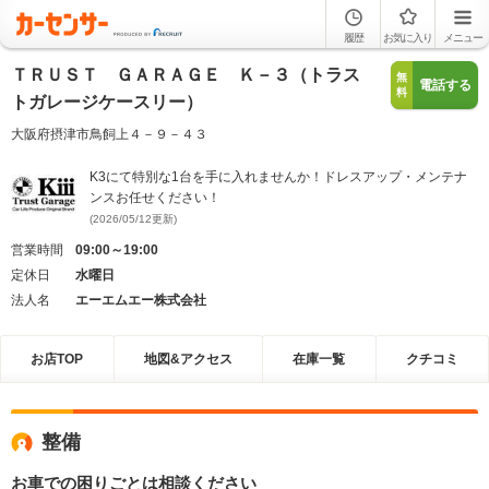
履歴
お気に入り
メニュー
ＴＲＵＳＴ ＧＡＲＡＧＥ Ｋ－３（トラス
無
電話する
料
トガレージケースリー）
大阪府摂津市鳥飼上４－９－４３
K3にて特別な1台を手に入れませんか！ドレスアップ・メンテナ
ンスお任せください！
(2026/05/12更新)
営業時間
09:00～19:00
定休日
水曜日
法人名
エーエムエー株式会社
お店TOP
地図&アクセス
在庫一覧
クチコミ
整備
お車での困りごとは相談ください