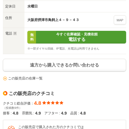
※次回問い合わせをする際に自動入力されます
定休日
水曜日
※保存された情報は
90
日で破棄されます
住所
大阪府摂津市鳥飼上４－９－４３
MAP
いいえ
はい
電話
今すぐ在庫確認・見積依頼
無
電話する
料
※一部ダイヤル回線、IP電話、光電話は利用できません
遠方から購入できるか問い合わせる
この販売店の在庫一覧
この販売店のクチコミ
4.8
クチコミ総合評価：
（投稿数9件）
4.8
4.9
4.9
4.8
接客 :
雰囲気 :
アフター :
品質 :
この販売店で購入された方のクチコミでは