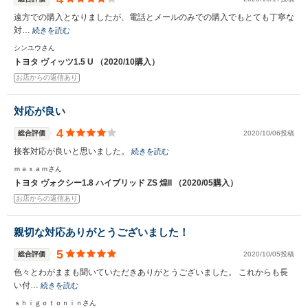
遠方での購入となりましたが、電話とメールのみでの購入でもとても丁寧な
対…
続きを読む
シンユウさん
トヨタ ヴィッツ1.5 U （2020/10購入）
お店からの返信あり
対応が良い
4
総合評価
2020/10/06投稿
接客対応が良いと思いました。
続きを読む
ｍａｘａｍさん
トヨタ ヴォクシー1.8 ハイブリッド ZS 煌II （2020/05購入）
お店からの返信あり
親切な対応ありがとうございました！
5
総合評価
2020/10/05投稿
色々とわがままも聞いていただきありがとうございました。 これからも長
い付…
続きを読む
ｓｈｉｇｏｔｏｎｉｎさん