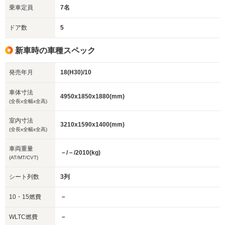
乗車定員
7名
ドア数
5
新車時の車種スペック
発売年月
18(H30)/10
車体寸法
4950x1850x1880(mm)
(全長x全幅x全高)
室内寸法
3210x1590x1400(mm)
(全長x全幅x全高)
車両重量
－/－/2010(kg)
(AT/MT/CVT)
シート列数
3列
10・15燃費
－
WLTC燃費
－