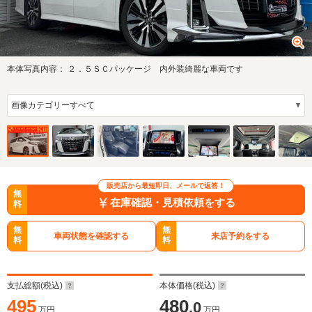
本体写真内容：
２．５ＳＣパッケージ 内外装綺麗な車両です
販売店から最短即日、メールで返答！
無
在庫確認・見積依頼をする
料
無
無
車両状態を確認する
来店予約をする
料
料
支払総額(税込)
本体価格(税込)
495
480
.0
万円
万円