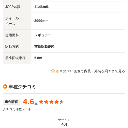
JC08燃費
11.4km/L
ホイール
3000mm
ベース
使用燃料
レギュラー
駆動方式
前輪駆動(FF)
最小回転半径
5.8m
新車の360°画像で内装・外装を隅々まで見る
車種クチコミ
4.6
総合評価
点
29
クチコミ件数
件
デザイン
4.4