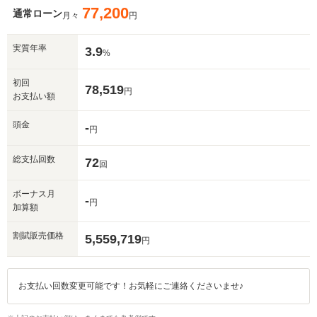
77,200
通常ローン
月々
円
実質年率
3.9
%
初回
78,519
円
お支払い額
頭金
-
円
総支払回数
72
回
ボーナス月
-
円
加算額
割賦販売価格
5,559,719
円
お支払い回数変更可能です！お気軽にご連絡くださいませ♪