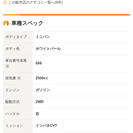
この販売店のクチコミ一覧へ(9件)
車種スペック
ボディタイプ
ミニバン
ボディ色
ホワイトパール
車台番号末尾
068
排気量
2500cc
エンジン
ガソリン
駆動方式
2WD
ハンドル
右
ミッション
インパネCVT