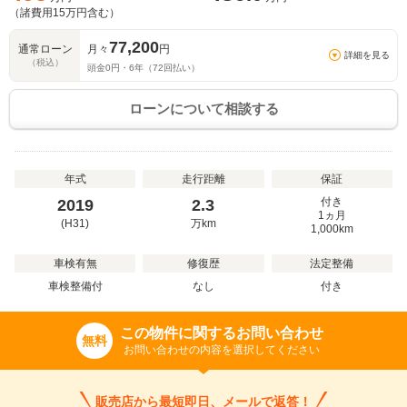
（諸費用
15
万円含む）
77,200
通常ローン
月々
円
詳細を見る
（税込）
頭金
0
円・
6
年（
72
回払い）
ローンについて相談する
年式
走行距離
保証
付き
2019
2.3
1ヵ月
(H31)
万
km
1,000km
車検有無
修復歴
法定整備
車検整備付
なし
付き
この物件に関するお問い合わせ
無料
お問い合わせの内容を選択してください
販売店から最短即日、メールで返答！