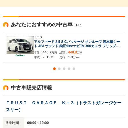
あなたにおすすめの中古車
［PR］
トヨタ
アルファード 2.5 S Cパッケージ サンルーフ 黒本革シー
ト JBLサウンド 純正9incナビTV 360カメラ フリップダ
ウンモニター デジタルインナーミラー パワーシート/ヒ
440.7
448.8
本体：
万円
総額：
万円
ーター/エアコン 3眼LED レーダークルコン 衝突軽減B
2019
1.9
年式：
年
走行：
万km
レーンアシスト BSM
中古車販売店情報
ＴＲＵＳＴ ＧＡＲＡＧＥ Ｋ－３（トラストガレージケー
スリー）
入力途中の情報を保存しますか？
営業時間
09:00～19:00