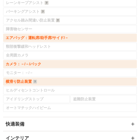
レーンキープアシスト
パーキングアシスト
アクセル踏み間違い防止装置
障害物センサー
エアバッグ：運転席/助手席/サイド/－
頸部衝撃緩和ヘッドレスト
全周囲カメラ
カメラ：－/－/バック
モニター：－/－
横滑り防止装置
ヒルディセントコントロール
アイドリングストップ
盗難防止装置
オートマチックハイビーム
快適装備
インテリア