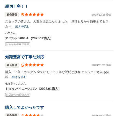
親切丁寧！！
5
総合評価
2025/12/19投稿
スタッフの皆さん、大変お世話になりました。 見積もりから納車までもス
ムー…
続きを読む
ハマさん
アバルト 5001.4 （2025/12購入）
お店からの返信あり
知識豊富で丁寧な対応
5
総合評価
2023/01/27投稿
購入・下取・カスタム 全てにおいて丁寧な説明と接客 エンジニアさんも笑
顔…
続きを読む
枚方市ｋさんさん
トヨタ ハイエースバン（2023/01購入）
お店からの返信あり
購入してよかったです
4
総合評価
2020/10/17投稿