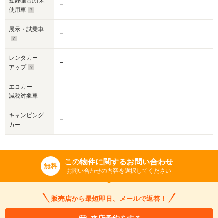
登録
済未
(届出)
－
使用車
展示・試乗車
－
レンタカー
－
アップ
エコカー
－
減税対象車
キャンピング
－
カー
この物件に関するお問い合わせ
無料
お問い合わせの内容を選択してください
販売店から最短即日、メールで返答！