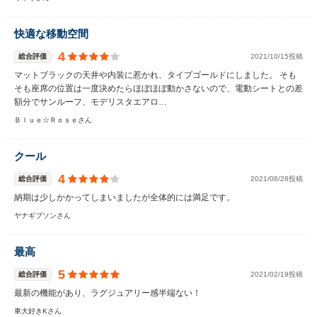
快適な移動空間
4
総合評価
2021/10/15投稿
マットブラックの天井や内装に惹かれ、タイプゴールドにしました。 そも
そも座席の位置は一度決めたらほぼほぼ動かさないので、電動シートとの差
額分でサンルーフ、モデリスタエアロ…
Ｂｌｕｅ☆Ｒｏｓｅさん
クール
4
総合評価
2021/08/28投稿
納期は少しかかってしまいましたが全体的には満足です。
ヤナギブソンさん
最高
5
総合評価
2021/02/19投稿
最新の機能があり、ラグジュアリー感半端ない！
車大好きKさん