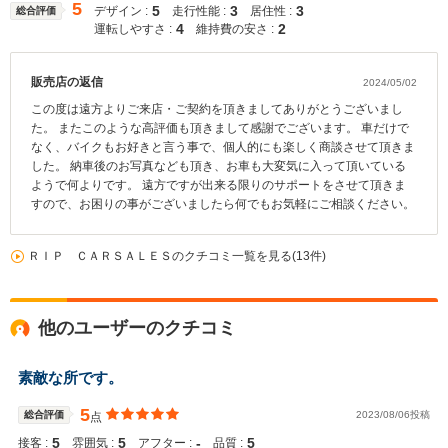
5
5
3
3
デザイン :
走行性能 :
居住性 :
総合評価
4
2
運転しやすさ :
維持費の安さ :
販売店の返信
2024/05/02
この度は遠方よりご来店・ご契約を頂きましてありがとうございまし
た。 またこのような高評価も頂きまして感謝でございます。 車だけで
なく、バイクもお好きと言う事で、個人的にも楽しく商談させて頂きま
した。 納車後のお写真なども頂き、お車も大変気に入って頂いている
ようで何よりです。 遠方ですが出来る限りのサポートをさせて頂きま
すので、お困りの事がございましたら何でもお気軽にご相談ください。
ＲＩＰ ＣＡＲＳＡＬＥＳのクチコミ一覧を見る(13件)
他のユーザーのクチコミ
素敵な所です。
5
総合評価
2023/08/06投稿
点
5
5
‐
5
接客 :
雰囲気 :
アフター :
品質 :