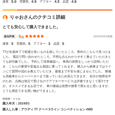
5.0
4.9
4.5
4.8
接客 :
雰囲気 :
アフター :
品質 :
りゃおさんのクチコミ詳細
とても安心して購入できました。
5
総合評価
2024/05/01投稿
点
5
5
3
5
接客 :
雰囲気 :
アフター :
品質 :
TTが生産終了で程度が良いものを探していたところ、県外のこちらで見つけま
した。 電話で問い合わせたところ、不明な点もわかりやすく教えていただきと
ても好印象でした。 予約して現車確認へ。 車両の状態をしっかり説明いただ
き、こちらの要望や妥協点も相談に乗ってくれます。 購入から納車まではライ
ンにて質問や流れを教えていただき、最後まで不安を感じませんでした。 整備
も高級車からスーパーカーまで扱っているため安心できます。 自分が他県在中
のため、点検は地元で受けるのでアフターサービスは評価できなくて星3です
が、オススメできるお店です。 車の価値は状態や接客で変わると思いますが、
とても満足できる買い物ができました。
投稿者：りゃお
購入年月：
2024/03
購入した車：アウディ TT クーペ Sライン コンペティション 4WD