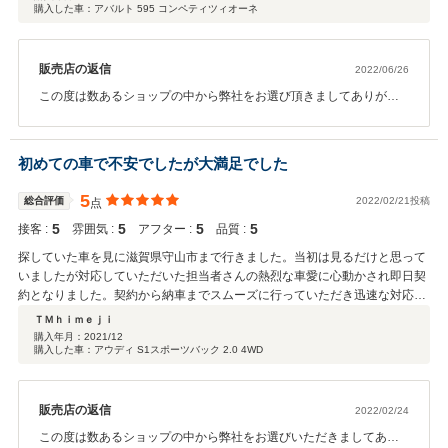
購入した車：アバルト 595 コンペティツィオーネ
販売店の返信
2022/06/26
この度は数あるショップの中から弊社をお選び頂きましてありがと
うございます。 またこのような高評価を頂いただけでなく、追加カ
スタムのご用命も頂きまして感謝でございます。 個人的にもアバル
トが大好きですので、アバルトファンが増えて何よりです。 お近く
初めての車で不安でしたが大満足でした
ですので今後のカスタムや整備など、なんでもお気軽にご相談下さ
いませ。 今後ともよろしくお願い致します。
5
総合評価
2022/02/21投稿
点
5
5
5
5
接客 :
雰囲気 :
アフター :
品質 :
探していた車を見に滋賀県守山市まで行きました。当初は見るだけと思って
いましたが対応していただいた担当者さんの熱烈な車愛に心動かされ即日契
約となりました。契約から納車までスムーズに行っていただき迅速な対応に
も大変満足しています。また、カスタムやチューニング等をすることがあり
ＴＭｈｉｍｅｊｉ
ましたら是非、相談したいとおもう店舗さんです。
購入年月：
2021/12
購入した車：アウディ S1スポーツバック 2.0 4WD
販売店の返信
2022/02/24
この度は数あるショップの中から弊社をお選びいただきましてあり