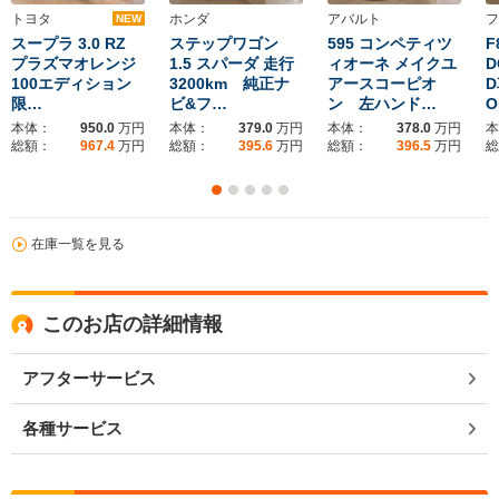
トヨタ
ホンダ
アバルト
フ
NEW
スープラ 3.0 RZ
ステップワゴン
595 コンペティツ
F
プラズマオレンジ
1.5 スパーダ 走行
ィオーネ メイクユ
100エディション
3200km 純正ナ
アースコーピオ
限…
ビ&フ…
ン 左ハンド…
O
本体：
950.0
万円
本体：
379.0
万円
本体：
378.0
万円
本
総額：
967.4
万円
総額：
395.6
万円
総額：
396.5
万円
総
在庫一覧を見る
このお店の詳細情報
アフターサービス
各種サービス