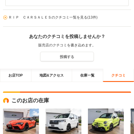
がとうございます。 またこのような高評価を頂きまして感謝でござ
います。 コンパクト＆ハイパワー＆４WD＆６MTという希少なパッ
ケージの一台は今後無くなる可能性が高い車両ですので、たっぷり
ＲＩＰ ＣＡＲＳＡＬＥＳのクチコミ一覧を見る(13件)
と味わって下さい。 お困りのことやメンテナンス、カスタムなどお
気軽にご相談下さい。 今後ともよろしくお願い致します。
あなたのクチコミを投稿しませんか？
販売店のクチコミを書き込めます。
投稿する
お店TOP
地図&アクセス
在庫一覧
クチコミ
このお店の在庫