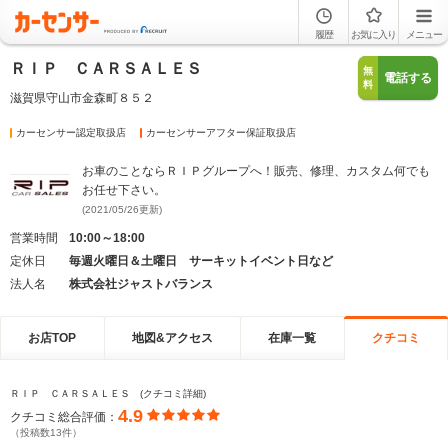
履歴
お気に入り
メニュー
ＲＩＰ ＣＡＲＳＡＬＥＳ
無
電話する
料
滋賀県守山市金森町８５２
カーセンサー認定取扱店
カーセンサーアフター保証取扱店
お車のことならＲＩＰグループへ！販売、修理、カスタム何でも
お任せ下さい。
(2021/05/26更新)
営業時間
10:00～18:00
定休日
毎週火曜日＆土曜日 サーキットイベント日など
法人名
株式会社ジャストバランス
お店TOP
地図&アクセス
在庫一覧
クチコミ
ＲＩＰ ＣＡＲＳＡＬＥＳ (クチコミ詳細)
4.9
クチコミ総合評価：
（投稿数13件）