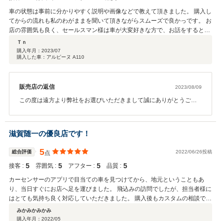
車の状態は事前に分かりやすく説明や画像などで教えて頂きました。 購入し
てからの流れも私のわがままを聞いて頂きながらスムーズで良かっです。 お
店の雰囲気も良く、セールスマン様は車が大変好きな方で、お話をすると互
いに大盛り上がりしてしまいます。
Ｔｎ
購入年月：
2023/07
購入した車：アルピーヌ A110
販売店の返信
2023/08/09
この度は遠方より弊社をお選びいただきまして誠にありがとうござ
います。 商談時もお車も現車を見ずに気持ちよく即決頂き、楽しく
商談させて頂きました。 共通の話題もあり、納車時には長く話し込
んでしましまい、お帰りが遅くなられたのではないでしょうか？ ま
滋賀随一の優良店です！
たお近くに来られる機会がありましたら、お気軽に遊びにいらして
ください。 今後ともよろしくお願い致します。
5
総合評価
2022/06/26投稿
点
5
5
5
5
接客 :
雰囲気 :
アフター :
品質 :
カーセンサーのアプリで目当ての車を見つけてから、地元ということもあ
り、当日すぐにお店へ足を運びました。 飛込みの訪問でしたが、担当者様に
はとても気持ち良く対応していただきました。 購入後もカスタムの相談でフ
ラッと遊びに寄せていただいたりと、雰囲気は良く、何度でもお世話になり
みかみかみかみ
たいと思えるお店です。 それから、アバルト最高です！
購入年月：
2022/05