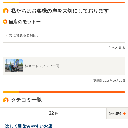
私たちはお客様の声を大切にしております
当店のモットー
常に誠意ある対応。
もっと見る
林オートスタッフ一同
更新日
2016
年
09
月
20
日
クチコミ一覧
32
並べ替え
件
楽しく馴染みやすいお店