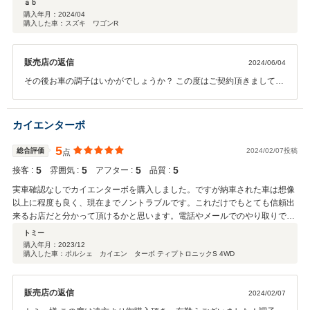
ａｂ
購入年月：
2024/04
購入した車：スズキ ワゴンR
販売店の返信
2024/06/04
その後お車の調子はいかがでしょうか？ この度はご契約頂きまして、
誠にありがとうございます。また、このような高い評価のクチコミを
頂き、大変うれしく思います。 お客様に喜んで頂けることが、何より
も私共の励みになります。今後より一層社員全員で徹底させたいと思
カイエンターボ
っております。またぜひお気軽にお立ち寄りください。 今後ともどう
ぞ宜しくお願い致します。
5
総合評価
2024/02/07投稿
点
5
5
5
5
接客 :
雰囲気 :
アフター :
品質 :
実車確認なしでカイエンターボを購入しました。ですが納車された車は想像
以上に程度も良く、現在までノントラブルです。これだけでもとても信頼出
来るお店だと分かって頂けるかと思います。電話やメールでのやり取りでし
たが、お店の皆さんとても親切で丁寧な方ばかりで安心して購入出来まし
トミー
た。 もしまた欲しい車があれば林オートさんで買いたいと思いました。あり
購入年月：
2023/12
購入した車：ポルシェ カイエン ターボ ティプトロニックS 4WD
がとうございました。
販売店の返信
2024/02/07