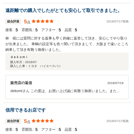
スタッフ一同、より一層に良い仕事が出来るように頑張ります。また
何か有りましたら、お気軽に御相談下さい。
遠距離での購入でしたがとても安心して取引できました。
5
総合評価
2018/07/17投稿
点
5
5
5
5
接客 :
雰囲気 :
アフター :
品質 :
林 様には質問に対する返事も早く的確に返答して頂き、安心してやり取り
が出来ました。 車輌の設定等も色々聞いて頂きまして、大阪まで遠いところ
納車して頂き有難う御座いました。
ｄｅｋｏｍｉ
購入年月：
2018/07
購入した車：トヨタ ハイエースバン
販売店の返信
2018/07/19
dekomiさん この度は、お買い上げ誠に有難う御座いました。また、
素晴らしい評価を頂き光栄です。お客様に喜んで頂き、楽しく車に乗
って頂くのが一番です。新しい車でのキャンピングカーライフを楽し
んで下さい。スタッフ一同、また気を引き締めて頑張って行きます。
信用できるお店です
有難うございました。
5
総合評価
2018/07/17投稿
点
5
5
5
5
接客 :
雰囲気 :
アフター :
品質 :