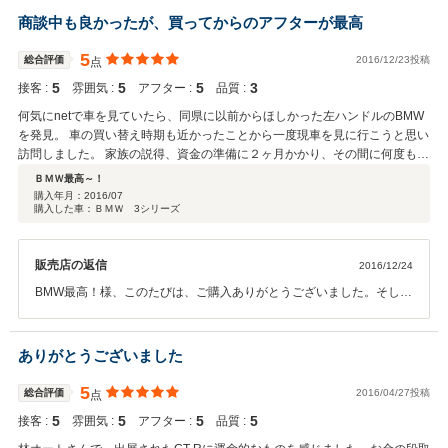
ました。
商談中も良かったが、買ってからのアフターが最高
5
総合評価
2016/12/23投稿
点
5
5
5
3
接客 :
雰囲気 :
アフター :
品質 :
何気にnetで車を見ていたら、同県に以前からほしかった左ハンドルのBMW
を発見。 車の買い替え時期も近かったことから一度現車を見に行こうと思い
訪問しました。 家族の説得、資金の準備に２ヶ月かかり、その間に何度も訪
問して、購入したい意向を伝えると、きちんと待っていただけました。 やは
ＢＭＷ最高～！
り輸入車の中古車なので色々と不安があり、購入前に少し失礼とは思いまし
購入年月：
2016/07
購入した車：ＢＭＷ 3シリーズ
たが、保証の件や、納車の点検など、色々細かく質問しましたが、納得でき
る回答をいただき、きちんと対応いただきました。 また、購入を決めたとき
はこちらの要望に応えておまけを付けて頂けました。 購入後も色々調べてい
販売店の返信
2016/12/24
ただいたり、ちょっとした部品を手配いただいたりと、本当に助かっていま
す。 ただし、車は保障期間が一ヶ月だったため、購入後一ヶ月過ぎた頃から
BMW最高！様、このたびは、ご購入ありがとうございました。そし
小さなトラブルが数回おこり、自分で色々と知恵を絞ったりして乗り越えて
て、長文の素晴らしい評価を頂きまして有り難うございます。スタッ
いますが、基本的に担当していただいた社長さんが色々相談に乗ってくれ
フ一同、お客様に喜んで頂ける仕事が出来るように日々、精進して参
て、決して「保証が切れているから知らないよ」的なことはなく、親身に対
ります。こちらこそ今後とも宜しくお願い致します。有り難う御座い
ありがとうございました
応いただいています。 中古車購入は「自分の予算で自分の好みにどれだけ近
ました。
いものが入手できるか」と、「購入後も信頼してお付き合いができるお店に
5
総合評価
2016/04/27投稿
点
出会えるか」だと思う。 今回、同じ県内で林オートさんと出会えたことは本
当に良かったと思う。 今後もなにとぞよろしくお願いします。
5
5
5
5
接客 :
雰囲気 :
アフター :
品質 :