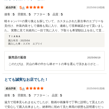
5
総合評価
2025/06/19投稿
点
5
5
5
5
接客 :
雰囲気 :
アフター :
品質 :
軽キャンパーの乗り換えを探していて、カスタムされた新古車のエブリーを
見付け、外装内装そして価格も気に入り、連絡して現車確認させて貰いまし
た。 実際に見て夫婦共に一目で気に入り、下取りも希望額以上を出して貰え
たので、その場で即決しました。 営業担当の西村さん始め皆さん親しみ易い
ＴＩＡＮＡ
方ばかりで、片道３時間の遠方ながら安心して 購入出来ました。 購入後の
購入年月：
2025/04
購入した車：スズキ エブリイ
フォローもバッチリで、良いお店と御縁が出来た事を嬉しく思います。 残念
なのは余りに遠過ぎて簡単に寄れない事、メンテナンス等がお任せ出来ない
のが、辛いかな？
販売店の返信
2025/06/19
このたびは、沢山の車の中から林オートの車を選んで頂きありがとう
御座いました。そして、素晴らしい評価をして頂きたいへん光栄で
す。お客様に喜んで頂くのが一番です。これからもスタッフ一同、気
を引き締めて頑張って参ります。少し遠方ですが、またの機会有りま
とても誠実なお店でした！
したら、宜しくお願い致します。
5
総合評価
2025/06/01投稿
点
5
5
‐
5
接客 :
雰囲気 :
アフター :
品質 :
遠方で現車見られませんでしたが、動画や画像等で丁寧に説明して貰えたの
で安心して購入出来ました。納車時に初めて見た車両の状態も説明通りだっ