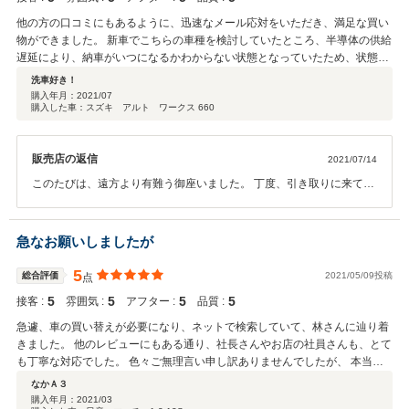
他の方の口コミにもあるように、迅速なメール応対をいただき、満足な買い
物ができました。 新車でこちらの車種を検討していたところ、半導体の供給
遅延により、納車がいつになるかわからない状態となっていたため、状態の
良い中古車を探して、こちらの販売店様に行きつきました。 県外登録でした
洗車好き！
が、他販売店様の見積もりよりも諸費用が安く済み、またレーダー探知機や
購入年月：
2021/07
購入した車：スズキ アルト ワークス 660
ナビなどの取り付けにも快く応じていただきました。 県外購入だといろいろ
と手続きや費用が面倒だと思っていましたが、こちらの販売店様は良心的に
応対いただけたので、特に県内購入と納期が若干伸びる以外は支障がありま
販売店の返信
2021/07/14
せんでした。 納車時も引き取りに伺いましたが、鳥取駅までお迎えに来てい
ただき、ありがとうございました。 また機会ありましたら宜しくお願い致し
このたびは、遠方より有難う御座いました。 丁度、引き取りに来てい
ます。
ただいた時が天候の悪い中でしたので帰りを心配しておりましたが、
無事に帰られたようで良かったです。また、良い評価を頂き有難うご
ざいます。スタッフ一同、お客様に喜んで頂けるよう努力してまいり
急なお願いしましたが
ます。またの機会、宜しくお願い致します。
5
総合評価
2021/05/09投稿
点
5
5
5
5
接客 :
雰囲気 :
アフター :
品質 :
急遽、車の買い替えが必要になり、ネットで検索していて、林さんに辿り着
きました。 他のレビューにもある通り、社長さんやお店の社員さんも、とて
も丁寧な対応でした。 色々ご無理言い申し訳ありませんでしたが、 本当に
お世話になり、ありがとうございました。
なかＡ３
購入年月：
2021/03