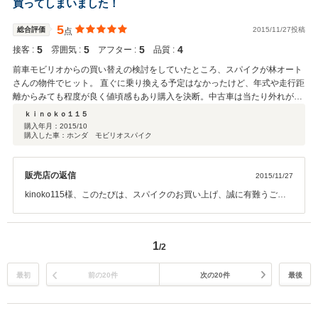
買ってしまいました！
ざいました。
5
総合評価
2015/11/27投稿
点
5
5
5
4
接客 :
雰囲気 :
アフター :
品質 :
前車モビリオからの買い替えの検討をしていたところ、スパイクが林オート
さんの物件でヒット。 直ぐに乗り換える予定はなかったけど、年式や走行距
離からみても程度が良く値頃感もあり購入を決断。中古車は当たり外れがあ
るのが心配でしたが試乗もさせてもらい、通常の点検では分からないだろ
ｋｉｎｏｋｏ１１５
う？部品の交換もしてもらいました。素朴な相談にも丁寧に対応して頂きあ
購入年月：
2015/10
購入した車：ホンダ モビリオスパイク
りがとうございました。
販売店の返信
2015/11/27
kinoko115様、このたびは、スパイクのお買い上げ、誠に有難うござ
いました！他にも沢山の中古車販売店が有るにも関わらず、林オート
の車を選んで頂き、大変嬉しく思います。また、このような高い評価
を頂き感謝の思いでいっぱいです。今日はメンテナンスにも寄って頂
1
/2
きありがとうございました。また何かありましたら、御気軽にご相談
ください。今後とも宜しくお願いいたします。
最初
前の20件
次の20件
最後