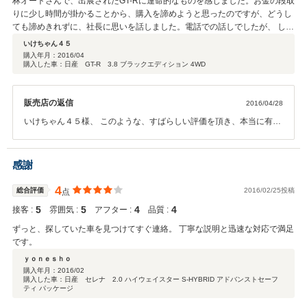
林オートさんで、出展されたGT-Rに運命的なものを感じました。お金の段取
りに少し時間が掛かることから、購入を諦めようと思ったのですが、どうし
ても諦めきれずに、社長に思いを話しました。電話での話しでしたが、 しっ
かりと話しを聞いてくれて、少しだけ待っていただき、購入する事が出来ま
いけちゃん４５
した。 夢を叶えるチャンスを頂き、ありがとうございました。最後に、納車
購入年月：
2016/04
購入した車：日産 GT-R 3.8 ブラックエディション 4WD
日に社長が直々に四国まで車を陸送してくれました。電話で話したイメージ
通りの人柄の良い、話しやすい社長さんでした。きっと、お店の雰囲気も良
いのだと思います。誠実で仕事が早い、人情がある、良いお店だと思いま
販売店の返信
2016/04/28
す。車とも人とも良い出逢いができました。
いけちゃん４５様、 このような、すばらしい評価を頂き、本当に有難
う御座います。そして、素早く林オートの車を見つけて頂き、光栄で
す。 いけちゃん４５様と、お話をするうちに安心も生まれ、本当に車
を大切にしてくれる方だと思いました。納車の折は奥様とお出迎え有
感謝
難うございました。これからもGT-Rライフを楽しんで下さい。スタッ
フ一同、お客様に喜んで頂ける仕事がもっと出来るよう、日々努力し
4
総合評価
2016/02/25投稿
点
てまいります。
5
5
4
4
接客 :
雰囲気 :
アフター :
品質 :
ずっと、探していた車を見つけてすぐ連絡。 丁寧な説明と迅速な対応で満足
です。
ｙｏｎｅｓｈｏ
購入年月：
2016/02
購入した車：日産 セレナ 2.0 ハイウェイスター S-HYBRID アドバンストセーフ
ティ パッケージ