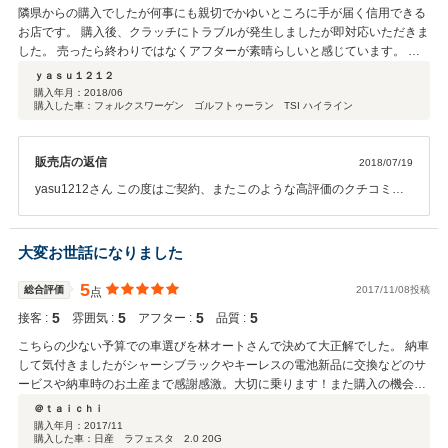
隣県からの購入でしたが何事にも親切でかゆいところに手が届く信用できる
お店です。 購入後、クラッチにトラブルが発生しましたが即対応いただきま
した。 売ったら終わりではなくアフターが素晴らしいと感じています。 偶
然近所に住んでいる息子の車のケアもお任せしています。 これからもよろし
ｙａｓｕ１２１２
くお願いします。
購入年月：
2018/06
購入した車：フォルクスワーゲン ゴルフトゥーラン TSI ハイライン
販売店の返信
2018/07/19
yasu1212さん この度はご契約、またこのような高評価のクチコミを
いただきまして誠にありがとうございました。 弊社としても嬉しい限
りでございます。お客様に喜んで頂けるのが1番です。次回お車をお
買い求めになる際もぜひお手伝いさせて頂ければ幸いです。何卒宜し
大変お世話になりました
くお願い致します。
5
総合評価
2017/11/08投稿
点
5
5
5
5
接客 :
雰囲気 :
アフター :
品質 :
こちらの少ない予算での車選びを林オートさんで決めて大正解でした。 納車
して気付きましたがシャーシブラックやキーレスの電池新品に交換などのサ
ービスや納車時のお土産まで感謝感激。大切に乗ります！また購入の機会が
あれば是非よろしくお願い致します！
＠ｔａｉｃｈｉ
購入年月：
2017/11
購入した車：日産 ラフェスタ 2.0 20G