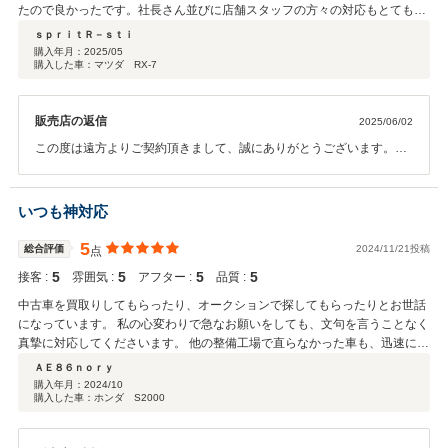
たので良かったです。社長さん並びに店舗スタッフの方々の対応もとても良
かったです！また購入したいと思えるお店でした。皆さんありがとうござい
ｓｐｒｉｔＲ－ｓｔｉ
ました。
購入年月：
2025/05
購入した車：マツダ RX-7
販売店の返信
2025/06/02
この度は遠方よりご契約頂きまして、誠にありがとうございます。ま
た、このような高い評価のクチコミを頂き、大変うれしく思います。
お客様に喜んで頂けることが、何よりも私共の励みになります。今後
より一層社員全員で徹底させたいと思っております。またぜひお気軽
いつも神対応
にお立ち寄りください。 今後ともどうぞ宜しくお願い致します。
5
総合評価
2024/11/21投稿
点
5
5
5
5
接客 :
雰囲気 :
アフター :
品質 :
中古車を買取りしてもらったり、オークションで探してもらったりとお世話
になっています。 私の心変わりで急なお願いをしても、文句を言うことなく
真摯に対応してくださいます。 他の整備工場で直らなかった車も、迅速に修
理してくれたりと、何をお願いしても安心です。 これからも色々とお世話に
ＡＥ８６ｎｏｒｙ
なります。
購入年月：
2024/10
購入した車：ホンダ S2000