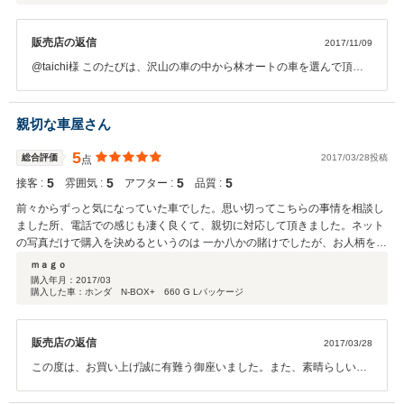
販売店の返信
2017/11/09
@taichi様 このたびは、沢山の車の中から林オートの車を選んで頂き
ありがとう御座いました。そして、素晴らしい評価をして頂きたいへ
ん光栄です。お客様に喜んで頂くのが一番です。これからもスタッフ
一同、気を引き締めて頑張って参ります。またの機会有りましたら、
親切な車屋さん
宜しくお願い致します。(^_^)
5
総合評価
2017/03/28投稿
点
5
5
5
5
接客 :
雰囲気 :
アフター :
品質 :
前々からずっと気になっていた車でした。思い切ってこちらの事情を相談し
ました所、電話での感じも凄く良くて、親切に対応して頂きました。ネット
の写真だけで購入を決めるというのは 一か八かの賭けでしたが、お人柄を信
じ、購入に至りました。 購入を決めてから ドライブがてら現物を見に行っ
ｍａｇｏ
て 社長さまにもご挨拶が出来た事はとても良かったです。購入する車も偽り
購入年月：
2017/03
購入した車：ホンダ N-BOX+ 660 G Lパッケージ
なく素晴らしい車でした。待ちに待った納車の日もとてもお天気に恵まれて
最高のスタートとなりました。気になってる車があるならば、ぜひ一度 ご相
談される事をお薦めします。信頼出来る車屋さんなので 末長くお付き合い出
販売店の返信
2017/03/28
来ると思います。
この度は、お買い上げ誠に有難う御座いました。また、素晴らしい評
価を頂き光栄です。お客様に喜んで頂き、楽しく車に乗って頂くのが
一番です。新しい車でのカーライフを楽しんで下さい。有難うござい