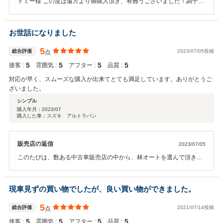
トミー様 この度は遠方より御購入頂き、有難うございました！調子良
く気に入って乗って頂いているようで嬉しいです。これからもスタッ
フ一同、お客様に喜んで頂けるよう、更に努力してまいります。有難
うございました！
お世話になりました
5
総合評価
2023/07/05投稿
点
5
5
5
5
接客 :
雰囲気 :
アフター :
品質 :
対応が早く、スムーズな購入が出来てとても満足しています。ありがとうご
ざいました。
シンプル
購入年月：
2023/07
購入した車：スズキ アルトラパン
販売店の返信
2023/07/05
このたびは、数ある中古車販売店の中から、林オートを選んで頂き、
たいへん有難うございました。 これからも、御客様に喜んで頂けるよ
う努力してまいります。
現車見ずの買い物でしたが、良い買い物ができました。
5
総合評価
2021/07/14投稿
点
5
5
5
5
接客 :
雰囲気 :
アフター :
品質 :