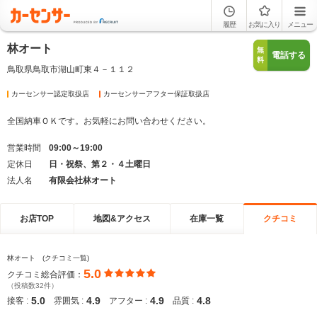
履歴
お気に入り
メニュー
林オート
無
電話する
料
鳥取県鳥取市湖山町東４－１１２
カーセンサー認定取扱店
カーセンサーアフター保証取扱店
全国納車ＯＫです。お気軽にお問い合わせください。
営業時間
09:00～19:00
定休日
日・祝祭、第２・４土曜日
法人名
有限会社林オート
お店TOP
地図&アクセス
在庫一覧
クチコミ
林オート (クチコミ一覧)
5.0
クチコミ総合評価：
（投稿数32件）
5.0
4.9
4.9
4.8
接客 :
雰囲気 :
アフター :
品質 :