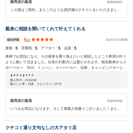
販売店の返信
2024/11/21
この度はご契約、またこのような高評価のクチコミをいただきまして
誠にありがとうございました。 大変嬉しい限りでございます。お客様
に喜んで頂けるのが1番です。次回お車をお買い求めになる際、また
買取、整備などもぜひお手伝いさせて頂ければ幸いです。何卒宜しく
親身に相談を聞いてくれて叶えてくれる
お願い致します。
5
総合評価
2024/11/10投稿
点
5
5
5
5
接客 :
雰囲気 :
アフター :
品質 :
車検でお世話になり、その後車を乗り換えたいと相談したところ希望が叶う
ように動いて頂きました。社長の行動力には驚かされます。軽自動車からス
ポーツカー、SUV、ミニバン、スーパーカー、旧車、キャンピングカーと幅
広いラインナップもこのお店の良い所だと思います。 今後ともお世話になり
ｇｅｋｏｇｅｋｏ
ます。
購入年月：
2024/08
購入した車：日産 スカイラインGT-R
販売店の返信
2024/11/11
いつもお世話になります。そして車購入有難うございました！またこ
のような高い評価を頂き、光栄です。スタッフ一同、より一層に良い
仕事が出来るように頑張ります。また何か有りましたら、お気軽に御
相談下さい。
クチコミ通り文句なしの大アタリ店