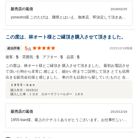
販売店の返信
2016/02/25
yonesho様 このたびは、隣県とはいえ、御来店、即決定して頂きあり
がとうございました。メーカー保証継承が完了していますので、何か
有りましたら、林オートへ連絡頂いても構いませんし、お近くの日産
ディーラーにてメーカー保証が受けられますので、御安心ください。
この度は、林オート様とご縁頂き購入させて頂きました。
下取りの、お車大切に使わせて頂きます。本当に有難う御座いまし
た。
5
総合評価
2015/12/19投稿
点
5
5
5
5
接客 :
雰囲気 :
アフター :
品質 :
この度は。林オート様とご縁頂き 購入させて頂きました。 最初お電話させ
て頂いた時から非常に 感じよく、細かい所までご説明して頂き とても信用
出きる販売会社様と感じました。 車の方も以前から探していたものと 合致
し、即購入を決めました。 車届いてから二度びっくり！ 想像以上の車で、
１９５５－ｂａｎ
細かいところまで ご配慮頂き、これ以上なにも望むことは ございません。
購入年月：
2015/12
購入した車：トヨタ カローラフィールダー 1.8 S
ほんとうにありがとうございました。 林オート様 最上の評価いたします。
ご縁ありましたらまた宜しくお願いします。
販売店の返信
2015/12/19
1955-ban様、最上のクチコミありがとうございます。お仕事忙しい
所、色々と御対応頂き、納車までスムーズに出来ました事、感謝致し
ます。お客様に喜んで頂ける事が一番です。寒い時期になりましたの
で、健康に気を付けてお過ごしください。この度は、本当に有難うご