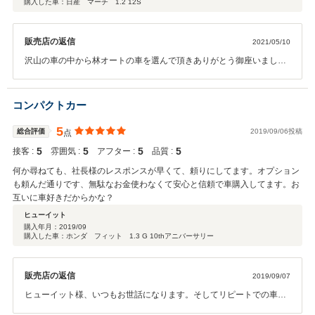
購入した車：日産 マーチ 1.2 12S
販売店の返信
2021/05/10
沢山の車の中から林オートの車を選んで頂きありがとう御座いまし
た。そして、素晴らしい評価をして頂きたいへん光栄です。お客様に
喜んで頂くのが一番です。出来るだけ、お客様のご要望には、お答え
するように心掛けております。スタッフ一同、さらに頑張ってまいり
コンパクトカー
ます。このたびは有難うございました。
5
総合評価
2019/09/06投稿
点
5
5
5
5
接客 :
雰囲気 :
アフター :
品質 :
何か尋ねても、社長様のレスポンスが早くて、頼りにしてます。オプション
も頼んだ通りです、無駄なお金使わなくて安心と信頼で車購入してます。お
互いに車好きだからかな？
ヒューイット
購入年月：
2019/09
購入した車：ホンダ フィット 1.3 G 10thアニバーサリー
販売店の返信
2019/09/07
ヒューイット様、いつもお世話になります。そしてリピートでの車購
入有難うございました！またこのような高い評価を頂き、光栄です。