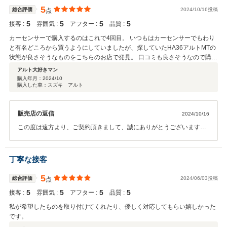
5
総合評価
2024/10/16投稿
点
5
5
5
5
接客 :
雰囲気 :
アフター :
品質 :
カーセンサーで購入するのはこれで4回目。 いつもはカーセンサーでもわり
と有名どころから買うようにしていましたが、探していたHA36アルトMTの
状態が良さそうなものをこちらのお店で発見。 口コミも良さそうなので購入
を決めました。 スタッフの対応も素晴らしく傷の状態なども細かく説明、錆
アルト大好きマン
は落としていただいたり、傷はタッチペン等で目立たないようにして下さる
購入年月：
2024/10
購入した車：スズキ アルト
とのことでした。 以前ディーラーで中古車を買ったときはそのまま傷だらけ
の状態だったので、細かい傷や多少のサビは中古なのである程度仕方ないと
は思っていましたが、実際納車された車の状態はとても綺麗でした。 ここは
販売店の返信
2024/10/16
林オートさんの企業努力の賜物だと思います。 バッテリーやオイル、エアコ
ンフィルターなどの消耗品交換もそのままコミコミの値段でやっていただい
この度は遠方より、ご契約頂きまして、誠にありがとうございます。
たみたいでとても素晴らしいお店です。 同じようにクチコミを見て購入を検
出来るだけの整備と内外装の仕上げを実施させて頂きましたので、ご
討される方は安心してご購入ください。
満足頂き良かったです。また、このような高い評価のクチコミを頂
き、大変うれしく思います。 お客様に喜んで頂けることが、何よりも
丁寧な接客
嬉しいです。今後より一層社員全員で徹底させたいと思っておりま
す。今後ともどうぞ宜しくお願い致します！
5
総合評価
2024/06/03投稿
点
5
5
5
5
接客 :
雰囲気 :
アフター :
品質 :
私が希望したものを取り付けてくれたり、優しく対応してもらい嬉しかった
です。